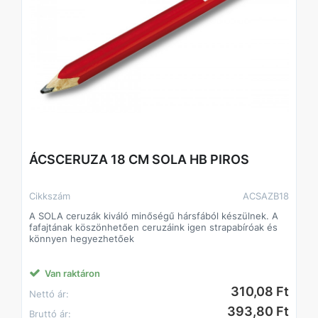
Technikai adatok
Típus: Ács ceruza
Forma: Ovális
Hossz: 180 mm (7"")
Keménység: HB
Szín: Sárga
Kiszerelés: 12 db/csomag
Felhasználás: Faipari és építőipari jelölés
ÁCSCERUZA 18 CM SOLA HB PIROS
Cikkszám
ACSAZB18
A SOLA ceruzák kiváló minőségű hársfából készülnek. A
fafajtának köszönhetően ceruzáink igen strapabíróak és
könnyen hegyezhetőek
Van raktáron
310,08 Ft
Nettó ár:
393,80 Ft
Bruttó ár: