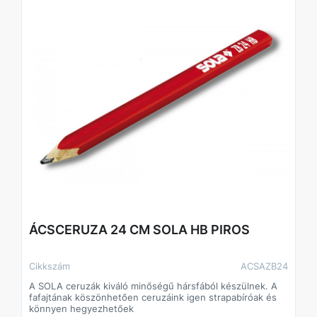
elegendő nagy mennyiségű munka elvégzéséhez.
ÁCSCERUZA 24 CM SOLA HB PIROS
Cikkszám
ACSAZB24
A SOLA ceruzák kiváló minőségű hársfából készülnek. A
fafajtának köszönhetően ceruzáink igen strapabíróak és
könnyen hegyezhetőek