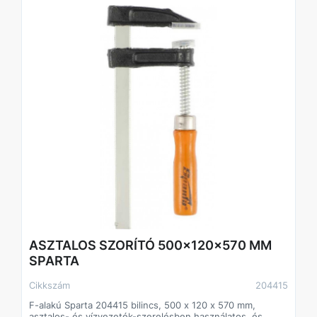
biztonságosan illeszkedik a kézbe.
ASZTALOS SZORÍTÓ 500x120x570 MM
SPARTA
Cikkszám
204415
F-alakú Sparta 204415 bilincs, 500 x 120 x 570 mm,
asztalos- és vízvezeték-szerelésben használatos, és