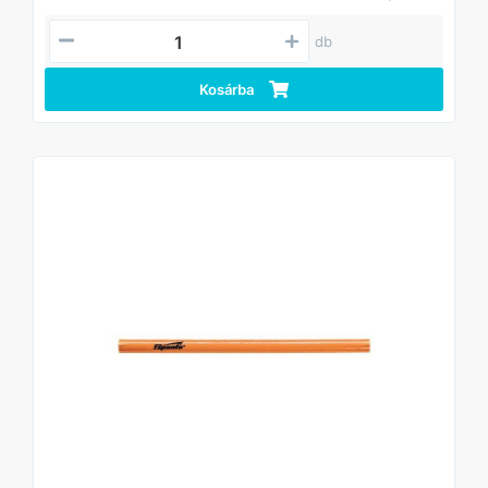
db
Kosárba