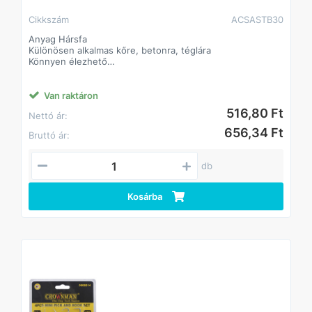
Cikkszám
ACSASTB30
Anyag Hársfa
Különösen alkalmas kőre, betonra, téglára
Könnyen élezhető
Erős ceruzabél
Nehezen törhető
Van raktáron
516,80 Ft
Nettó ár:
656,34 Ft
Bruttó ár:
db
Kosárba