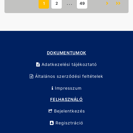
Alkalmazás
1
2
. . .
49
Különösen ajánlott faanyagok, lapok és panelek stabil
rögzítéséhez ragasztás, fúrás, vágás és szerelési munkák
során.
Technikai adatok
Típus: „F” szorító
Anyaga: Öntöttvas váz
Markolat: TPR (ergonomikus, csúszásmentes)
Méret: 50x250mm
DOKUMENTUMOK
Tanúsítvány: TÜV/GS
Adatkezelési tájékoztató
Csomagolás: Akasztókártya (Hangtag)
Általános szerződési feltételek
Impresszum
FELHASZNÁLÓ
Bejelentkezés
Regisztráció