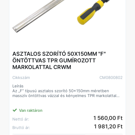
ASZTALOS SZORÍTÓ 50X150MM "F"
ÖNTÖTTVAS TPR GUMÍROZOTT
MARKOLATTAL CRWM
Cikkszám
CM0800802
Leírás
Az „F” típusú asztalos szorító 50x150mm méretben
masszív öntöttvas vázzal és kényelmes TPR markolattal
rendelkezik. A szorító TÜV/GS tanúsítvánnyal is ellátott,
amely garantálja a megbízhatóságot és a biztonságos
használatot. Kiváló választás minden famegmunkálási és
Van raktáron
barkácsprojekthez, ahol biztos és erős rögzítésre van
1 560,00 Ft
Nettó ár:
szükség.
1 981,20 Ft
Bruttó ár:
Előnyök
TÜV/GS minősítés a biztonság és megbízhatóság