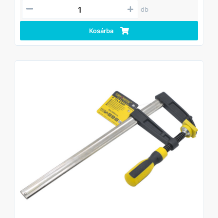
érdekében
db
Erős, tartós öntöttvas szerkezet hosszú élettartammal
Csúszásmentes, ergonomikus TPR markolat a kényelmes
használathoz
Kosárba
Megbízható szorítóerő pontos és stabil rögzítéshez
Profi és hobbi felhasználásra egyaránt alkalmas
Alkalmazás
Ideális faanyagok, bútorlapok, panelek és egyéb
munkadarabok rögzítéséhez ragasztás, fúrás, vágás vagy
összeszerelés során.
Technikai adatok
Típus: „F” szorító
Anyaga: Öntöttvas váz
Markolat: TPR (ergonomikus, csúszásmentes)
Méret: 50x150mm
Tanúsítvány: TÜV/GS
Csomagolás: Akasztókártya (Hangtag)