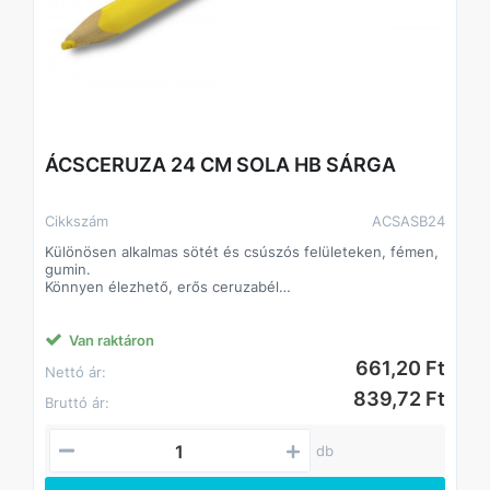
ÁCSCERUZA 24 CM SOLA HB SÁRGA
Cikkszám
ACSASB24
Különösen alkalmas sötét és csúszós felületeken, fémen,
gumin.
Könnyen élezhető, erős ceruzabél
Nehezen törhető.
Van raktáron
661,20 Ft
Nettó ár:
839,72 Ft
Bruttó ár:
db