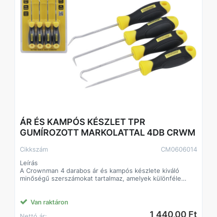
ÁR ÉS KAMPÓS KÉSZLET TPR
GUMÍROZOTT MARKOLATTAL 4DB CRWM
Cikkszám
CM0606014
Leírás
A Crownman 4 darabos ár és kampós készlete kiváló
minőségű szerszámokat tartalmaz, amelyek különféle
javítási és szerelési feladatokra alkalmasak. A készletben
megtalálható egyenes, hajlított és kampós hegyek
segítségével könnyedén hozzáférhet nehezen elérhető
Van raktáron
helyekhez. A TPR markolat ergonomikus kialakítása
1 440,00 Ft
Nettó ár:
kényelmes fogást biztosít, csökkenti a fáradtságot és