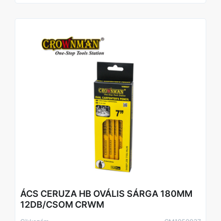
- Általános építőipari jelölési feladatok
Előnyök
- Ovális kialakítás – nem gurul le a felületről
- HB grafitbetét – tiszta, jól látható jelölés
- 180 mm (7"") hossz – kényelmes használat
- Erős fa test – tartós kivitel
- Piros lakkozott felület – könnyen észrevehető
- 12 db/csomag – gazdaságos kiszerelés
- Crownman minőség – megbízható jelölőeszköz
Technikai adatok
Típus: Ács ceruza
Forma: Ovális
Hossz: 180 mm (7"")
Keménység: HB
Szín: Piros
Kiszerelés: 12 db/csomag
Felhasználás: Faipari és építőipari jelölés
ÁCS CERUZA HB OVÁLIS SÁRGA 180MM
12DB/CSOM CRWM