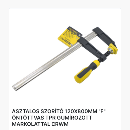
Ideális professzionális és hobbi asztalos munkákhoz is
Alkalmazás
Nagyobb faanyagok, táblák, ajtók, bútorlapok és egyéb
nagyméretű alkatrészek rögzítésére ragasztás, vágás,
fúrás és szerelési feladatok során.
Technikai adatok
Típus: „F” szorító
Anyaga: Öntöttvas váz
Markolat: TPR (ergonomikus, csúszásmentes)
Méret: 120x500mm
Tanúsítvány: TÜV/GS
Csomagolás: Akasztókártya (Hangtag)
ASZTALOS SZORÍTÓ 120X800MM "F"
ÖNTÖTTVAS TPR GUMÍROZOTT
MARKOLATTAL CRWM