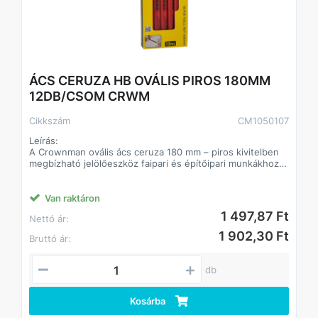
ÁCS CERUZA HB OVÁLIS PIROS 180MM
12DB/CSOM CRWM
Cikkszám
CM1050107
Leírás:
A Crownman ovális ács ceruza 180 mm – piros kivitelben
megbízható jelölőeszköz faipari és építőipari munkákhoz.
Az ovális forma stabil fogást biztosít, és megakadályozza,
hogy a ceruza leguruljon a munkafelületről.
Van raktáron
A HB keménységű grafitbetét jól látható, pontos jelölést
1 497,87 Ft
Nettó ár:
tesz lehetővé különféle felületeken, míg a piros lakkozott
burkolat könnyen felismerhetővé teszi a szerszámot a
1 902,30 Ft
Bruttó ár:
munkaterületen.
Alkalmazás
db
- Faanyagok és gerendák jelölése
- Ácsmunkák, szerkezetépítés
- Gipszkarton és egyéb építőanyagok jelölése
Kosárba
- Műhely- és barkácshasználat