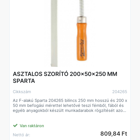
Markolat: TPR (ergonomikus, csúszásmentes)
Méret: 120x800mm
Tanúsítvány: TÜV/GS
Csomagolás: Akasztókártya (Hangtag)
ASZTALOS SZORÍTÓ 200x50x250 MM
SPARTA
Cikkszám
204265
Az F-alakú Sparta 204265 bilincs 250 mm hosszú és 200 x
50 mm befogási mérettel lehetővé teszi fémből, fából és
egyéb anyagokból készült munkadarabok rögzítését azok
csatlakoztatásához vagy megmunkálásához. Asztalos- és
vízvezeték-szerelésben használják. Az alkatrész a pofák
közé kerül, amelyek közül az egyik mozgatható és a
Van raktáron
markolat méretének beállítására szolgál. A csavarbilincs
809,84 Ft
Nettó ár:
lehetővé teszi a munkadarab jelentős erővel történő