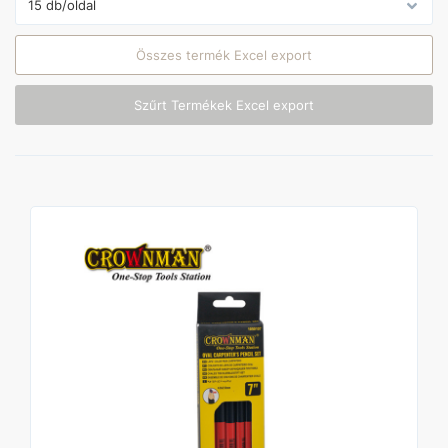
Összes termék Excel export
Szűrt Termékek Excel export