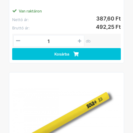
Van raktáron
387,60 Ft
Nettó ár:
492,25 Ft
Bruttó ár:
db
Kosárba