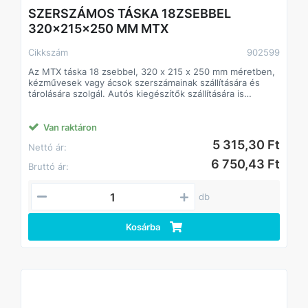
SZERSZÁMOS TÁSKA 18ZSEBBEL
320x215x250 MM MTX
Cikkszám
902599
Az MTX táska 18 zsebbel, 320 x 215 x 250 mm méretben,
kézművesek vagy ácsok szerszámainak szállítására és
tárolására szolgál. Autós kiegészítők szállítására is
alkalmas. 18 zsebbel és egy nagy fő rekesszel
rendelkezik, amelyben különböző méretű szerszámok
helyezhetők el. A táska vállpánttal és bővíthető panellel
Van raktáron
van felszerelve a kényelmes hordozás érdekében.
5 315,30 Ft
Nettó ár:
Alkalmas szerelők, kézművesek, építők számára, otthon
és útközben is hasznos lesz.
6 750,43 Ft
Bruttó ár:
A táska kopásálló szintetikus anyagból (poliészter)
készült, így hosszú távú használatra tervezték.
A poliészter vízálló, így a szerszámok még kültéri
db
munkavégzés során sem lesznek kitéve nedvességnek.
A kényelmes fogantyúk megkönnyítik a táska szállítását.
Kosárba