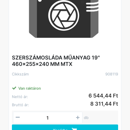
SZERSZÁMOSLÁDA MŰANYAG 19"
460x255x240 MM MTX
Cikkszám
908119
Van raktáron
6 544,44 Ft
Nettó ár:
8 311,44 Ft
Bruttó ár:
db