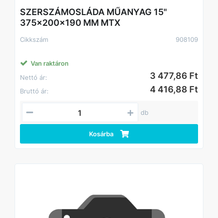
SZERSZÁMOSLÁDA MŰANYAG 15"
375x200x190 MM MTX
Cikkszám
908109
Van raktáron
3 477,86 Ft
Nettó ár:
4 416,88 Ft
Bruttó ár:
db
Kosárba