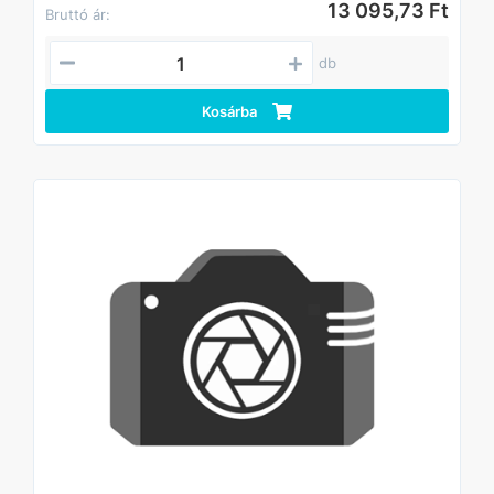
13 095,73 Ft
Bruttó ár:
db
Kosárba