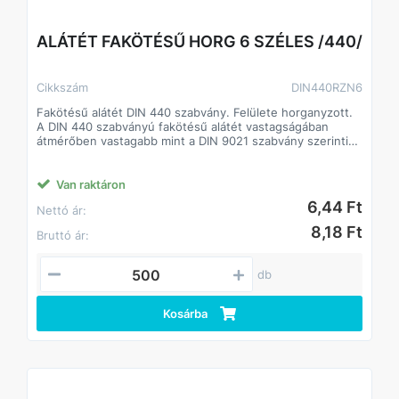
ALÁTÉT FAKÖTÉSŰ HORG 6 SZÉLES /440/
Cikkszám
DIN440RZN6
Fakötésű alátét DIN 440 szabvány. Felülete horganyzott.
A DIN 440 szabványú fakötésű alátét vastagságában
átmérőben vastagabb mint a DIN 9021 szabvány szerinti
alátét.
A fakötésű alátét a faiparban alkalmaznak.
Csökkenti a csavarok lazulásának esélyét
Van raktáron
Javítja a csavarok terhelhetőségét, így kisebb méretű
6,44 Ft
Nettó ár:
csavarok is megfelelő teljesítményt biztosíthatnak.
8,18 Ft
Bruttó ár:
db
Kosárba