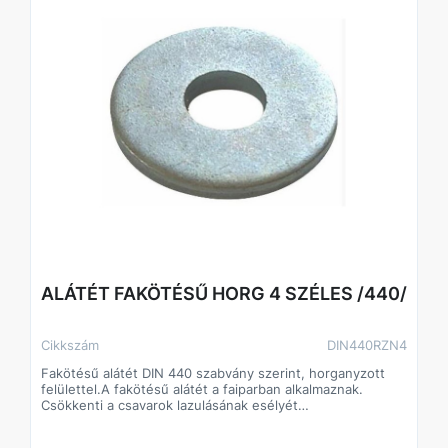
ALÁTÉT FAKÖTÉSŰ HORG 4 SZÉLES /440/
Cikkszám
DIN440RZN4
Fakötésű alátét DIN 440 szabvány szerint, horganyzott
felülettel.A fakötésű alátét a faiparban alkalmaznak.
Csökkenti a csavarok lazulásának esélyét
Javítja a csavarok terhelhetőségét, így kisebb méretű
csavarok is megfelelő teljesítményt biztosíthatnak.