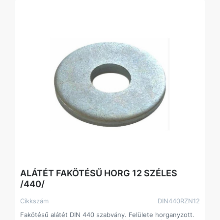
ALÁTÉT FAKÖTÉSŰ HORG 12 SZÉLES
/440/
Cikkszám
DIN440RZN12
Fakötésű alátét DIN 440 szabvány. Felülete horganyzott.