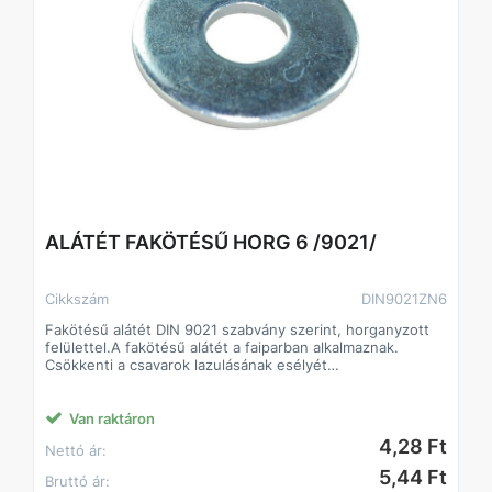
ALÁTÉT FAKÖTÉSŰ HORG 6 /9021/
Cikkszám
DIN9021ZN6
Fakötésű alátét DIN 9021 szabvány szerint, horganyzott
felülettel.A fakötésű alátét a faiparban alkalmaznak.
Csökkenti a csavarok lazulásának esélyét
Javítja a csavarok terhelhetőségét, így kisebb méretű
csavarok is megfelelő teljesítményt biztosíthatnak.
A fakötésű alátét a faiparban alkalmaznak.
Van raktáron
Csökkenti a csavarok lazulásának esélyét
4,28 Ft
Nettó ár:
Javítja a csavarok terhelhetőségét, így kisebb méretű
csavarok is megfelelő teljesítményt biztosíthatnak.
5,44 Ft
Bruttó ár: