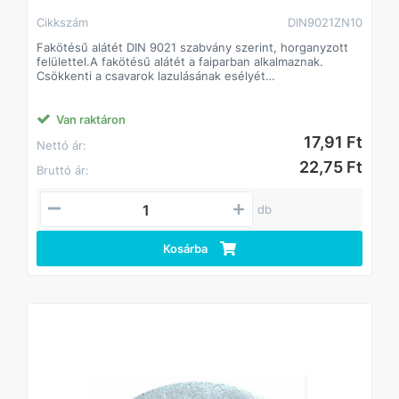
Cikkszám
DIN9021ZN10
Fakötésű alátét DIN 9021 szabvány szerint, horganyzott
felülettel.A fakötésű alátét a faiparban alkalmaznak.
Csökkenti a csavarok lazulásának esélyét
Javítja a csavarok terhelhetőségét, így kisebb méretű
csavarok is megfelelő teljesítményt biztosíthatnak.
A fakötésű alátét a faiparban alkalmaznak.
Van raktáron
Csökkenti a csavarok lazulásának esélyét
17,91 Ft
Nettó ár:
Javítja a csavarok terhelhetőségét, így kisebb méretű
csavarok is megfelelő teljesítményt biztosíthatnak.
22,75 Ft
Bruttó ár:
db
Kosárba