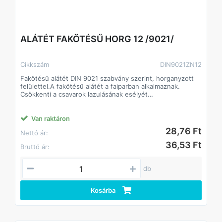
ALÁTÉT FAKÖTÉSŰ HORG 12 /9021/
Cikkszám
DIN9021ZN12
Fakötésű alátét DIN 9021 szabvány szerint, horganyzott
felülettel.A fakötésű alátét a faiparban alkalmaznak.
Csökkenti a csavarok lazulásának esélyét
Javítja a csavarok terhelhetőségét, így kisebb méretű
csavarok is megfelelő teljesítményt biztosíthatnak.
A fakötésű alátét a faiparban alkalmaznak.
Van raktáron
Csökkenti a csavarok lazulásának esélyét
28,76 Ft
Nettó ár:
Javítja a csavarok terhelhetőségét, így kisebb méretű
csavarok is megfelelő teljesítményt biztosíthatnak.
36,53 Ft
Bruttó ár:
db
Kosárba