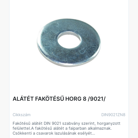
ALÁTÉT FAKÖTÉSŰ HORG 8 /9021/
Cikkszám
DIN9021ZN8
Fakötésű alátét DIN 9021 szabvány szerint, horganyzott
felülettel.A fakötésű alátét a faiparban alkalmaznak.
Csökkenti a csavarok lazulásának esélyét