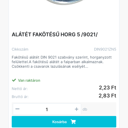
ALÁTÉT FAKÖTÉSŰ HORG 5 /9021/
Cikkszám
DIN9021ZN5
Fakötésű alátét DIN 9021 szabvány szerint, horganyzott
felülettel.A fakötésű alátét a faiparban alkalmaznak.
Csökkenti a csavarok lazulásának esélyét
Javítja a csavarok terhelhetőségét, így kisebb méretű
csavarok is megfelelő teljesítményt biztosíthatnak.
A fakötésű alátét a faiparban alkalmaznak.
Van raktáron
Csökkenti a csavarok lazulásának esélyét
2,23 Ft
Nettó ár:
Javítja a csavarok terhelhetőségét, így kisebb méretű
csavarok is megfelelő teljesítményt biztosíthatnak.
2,83 Ft
Bruttó ár:
db
Kosárba