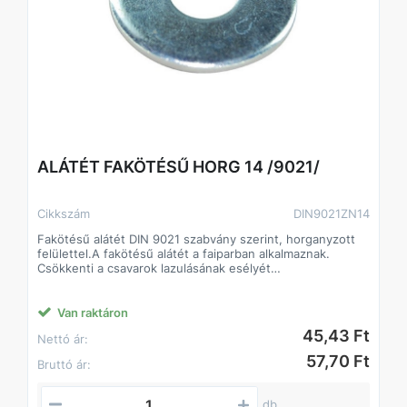
ALÁTÉT FAKÖTÉSŰ HORG 14 /9021/
Cikkszám
DIN9021ZN14
Fakötésű alátét DIN 9021 szabvány szerint, horganyzott
felülettel.A fakötésű alátét a faiparban alkalmaznak.
Csökkenti a csavarok lazulásának esélyét
Javítja a csavarok terhelhetőségét, így kisebb méretű
csavarok is megfelelő teljesítményt biztosíthatnak.
A fakötésű alátét a faiparban alkalmaznak.
Van raktáron
Csökkenti a csavarok lazulásának esélyét
45,43 Ft
Nettó ár:
Javítja a csavarok terhelhetőségét, így kisebb méretű
csavarok is megfelelő teljesítményt biztosíthatnak.
57,70 Ft
Bruttó ár:
db