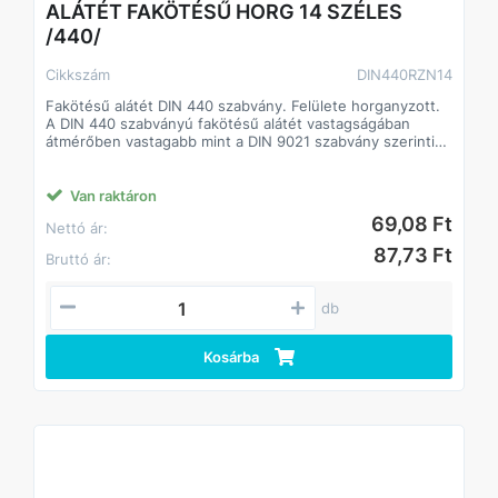
ALÁTÉT FAKÖTÉSŰ HORG 14 SZÉLES
/440/
Cikkszám
DIN440RZN14
Fakötésű alátét DIN 440 szabvány. Felülete horganyzott.
A DIN 440 szabványú fakötésű alátét vastagságában
átmérőben vastagabb mint a DIN 9021 szabvány szerinti
alátét.
A fakötésű alátét a faiparban alkalmaznak.
Csökkenti a csavarok lazulásának esélyét
Van raktáron
Javítja a csavarok terhelhetőségét, így kisebb méretű
69,08 Ft
Nettó ár:
csavarok is megfelelő teljesítményt biztosíthatnak.
87,73 Ft
Bruttó ár:
db
Kosárba