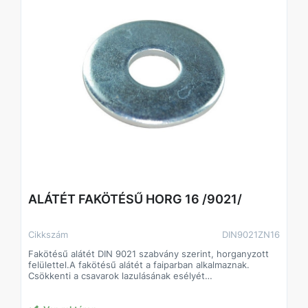
ALÁTÉT FAKÖTÉSŰ HORG 16 /9021/
Cikkszám
DIN9021ZN16
Fakötésű alátét DIN 9021 szabvány szerint, horganyzott
felülettel.A fakötésű alátét a faiparban alkalmaznak.
Csökkenti a csavarok lazulásának esélyét
Javítja a csavarok terhelhetőségét, így kisebb méretű
csavarok is megfelelő teljesítményt biztosíthatnak.