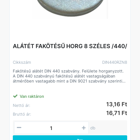
ALÁTÉT FAKÖTÉSŰ HORG 8 SZÉLES /440/
Cikkszám
DIN440RZN8
Fakötésű alátét DIN 440 szabvány. Felülete horganyzott.
A DIN 440 szabványú fakötésű alátét vastagságában
átmérőben vastagabb mint a DIN 9021 szabvány szerinti
alátét.
A fakötésű alátét a faiparban alkalmaznak.
Csökkenti a csavarok lazulásának esélyét
Van raktáron
Javítja a csavarok terhelhetőségét, így kisebb méretű
13,16 Ft
Nettó ár:
csavarok is megfelelő teljesítményt biztosíthatnak.
16,71 Ft
Bruttó ár:
db