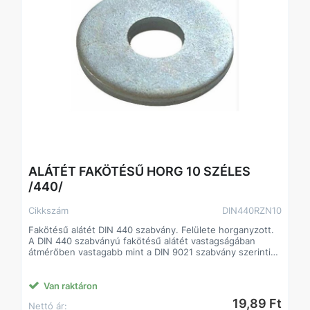
ALÁTÉT FAKÖTÉSŰ HORG 10 SZÉLES
/440/
Cikkszám
DIN440RZN10
Fakötésű alátét DIN 440 szabvány. Felülete horganyzott.
A DIN 440 szabványú fakötésű alátét vastagságában
átmérőben vastagabb mint a DIN 9021 szabvány szerinti
alátét.
A fakötésű alátét a faiparban alkalmaznak.
Csökkenti a csavarok lazulásának esélyét
Van raktáron
Javítja a csavarok terhelhetőségét, így kisebb méretű
19,89 Ft
Nettó ár:
csavarok is megfelelő teljesítményt biztosíthatnak.