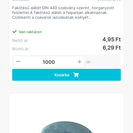
Fakötésű alátét DIN 440 szabvány szerint, horganyzott
felülettel.A fakötésű alátét a faiparban alkalmaznak.
Csökkenti a csavarok lazulásának esélyét
Javítja a csavarok terhelhetőségét, így kisebb méretű
csavarok is megfelelő teljesítményt biztosíthatnak.
A fakötésű alátét a faiparban alkalmaznak.
Van raktáron
Csökkenti a csavarok lazulásának esélyét
4,95 Ft
Nettó ár:
Javítja a csavarok terhelhetőségét, így kisebb méretű
csavarok is megfelelő teljesítményt biztosíthatnak.
6,29 Ft
Bruttó ár:
db
Kosárba