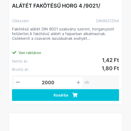
ALÁTÉT FAKÖTÉSŰ HORG 4 /9021/
Cikkszám
DIN9021ZN4
Fakötésű alátét DIN 9021 szabvány szerint, horganyzott
felülettel.A fakötésű alátét a faiparban alkalmaznak.
Csökkenti a csavarok lazulásának esélyét
Javítja a csavarok terhelhetőségét, így kisebb méretű
csavarok is megfelelő teljesítményt biztosíthatnak.
A fakötésű alátét a faiparban alkalmaznak.
Van raktáron
Csökkenti a csavarok lazulásának esélyét
1,42 Ft
Nettó ár:
Javítja a csavarok terhelhetőségét, így kisebb méretű
csavarok is megfelelő teljesítményt biztosíthatnak.
1,80 Ft
Bruttó ár:
db
Kosárba