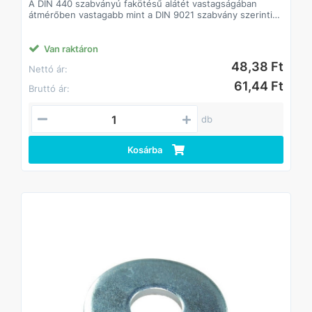
A DIN 440 szabványú fakötésű alátét vastagságában
átmérőben vastagabb mint a DIN 9021 szabvány szerinti
alátét.
A fakötésű alátét a faiparban alkalmaznak.
Csökkenti a csavarok lazulásának esélyét
Van raktáron
Javítja a csavarok terhelhetőségét, így kisebb méretű
48,38 Ft
Nettó ár:
csavarok is megfelelő teljesítményt biztosíthatnak.
61,44 Ft
Bruttó ár:
db
Kosárba