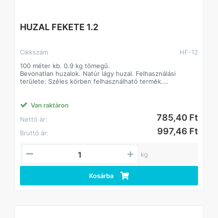
HUZAL FEKETE 1.2
Cikkszám
HF-12
100 méter kb. 0.9 kg tömegű.
Bevonatlan huzalok. Natúr lágy huzal. Felhasználási
területe: Széles körben felhasználható termék.
Jellemzően építőipari alapanyagként. Alapanyaga: I. oszt.
lágyacél.
Van raktáron
785,40 Ft
Nettó ár:
997,46 Ft
Bruttó ár:
kg
Kosárba