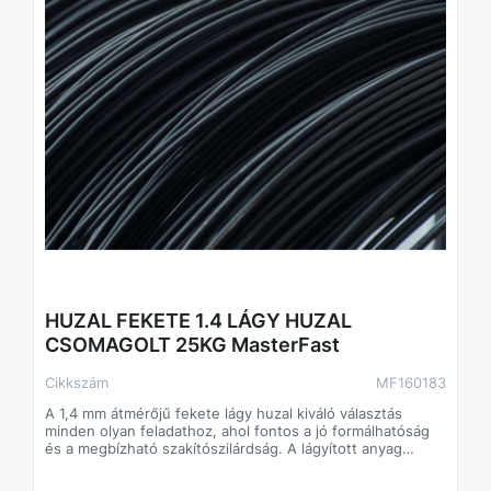
HUZAL FEKETE 1.4 LÁGY HUZAL
CSOMAGOLT 25KG MasterFast
Cikkszám
MF160183
A 1,4 mm átmérőjű fekete lágy huzal kiváló választás
minden olyan feladathoz, ahol fontos a jó formálhatóság
és a megbízható szakítószilárdság. A lágyított anyag
biztosítja, hogy a huzal könnyen hajlítható, csomózható és
tekercselhető legyen, mégis megfelelően tartson. A 25