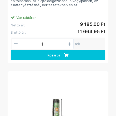
épitőiparban, az olajfeldolgozásban, a vegyiparban, az
állattenyésztésnél, kertészetekben és az
élelmiszeriparban is.
Van raktáron
9 185,00 Ft
Nettó ár:
11 664,95 Ft
Bruttó ár:
tek
Kosárba