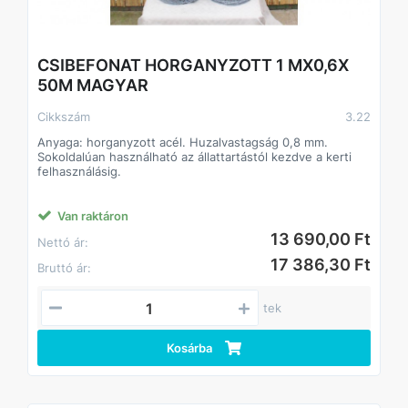
CSIBEFONAT HORGANYZOTT 1 MX0,6X
50M MAGYAR
Cikkszám
3.22
Anyaga: horganyzott acél. Huzalvastagság 0,8 mm.
Sokoldalúan használható az állattartástól kezdve a kerti
felhasználásig.
Van raktáron
13 690,00 Ft
Nettó ár:
17 386,30 Ft
Bruttó ár:
tek
Kosárba