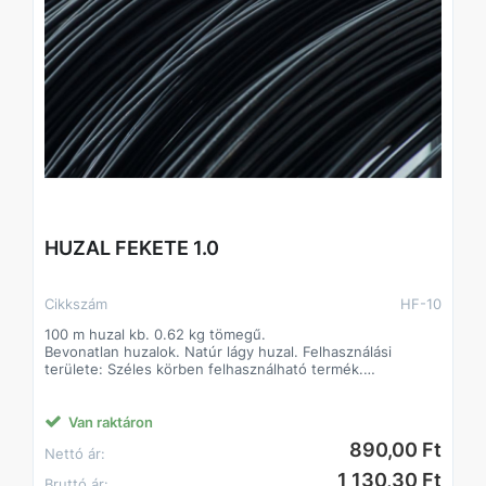
HUZAL FEKETE 1.0
Cikkszám
HF-10
100 m huzal kb. 0.62 kg tömegű.
Bevonatlan huzalok. Natúr lágy huzal. Felhasználási
területe: Széles körben felhasználható termék.
Jellemzően építőipari alapanyagként. Alapanyaga: I. oszt.
lágyacél.
Van raktáron
890,00 Ft
Nettó ár:
1 130,30 Ft
Bruttó ár: