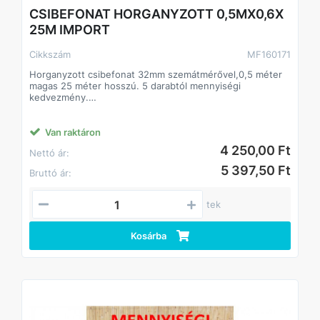
CSIBEFONAT HORGANYZOTT 0,5MX0,6X
25M IMPORT
Cikkszám
MF160171
Horganyzott csibefonat 32mm szemátmérővel,0,5 méter
magas 25 méter hosszú. 5 darabtól mennyiségi
kedvezmény.
Anyaga: horganyzott acél. Huzalvastagság 0,6 mm.
Sokoldalúan használható az állattartástól kezdve a kerti
felhasználásig
Van raktáron
.
4 250,00 Ft
Nettó ár:
5 397,50 Ft
Bruttó ár:
tek
Kosárba