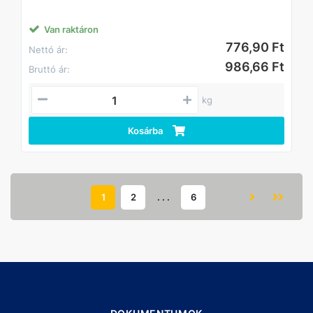
Jellemzően építőipari alapanyagként. Alapanyaga: I. oszt.
lágyacél.
Van raktáron
776,90 Ft
Nettó ár:
986,66 Ft
Bruttó ár:
kg
Kosárba
1
2
. . .
6