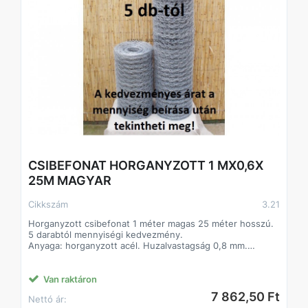
CSIBEFONAT HORGANYZOTT 1 MX0,6X
25M MAGYAR
Cikkszám
3.21
Horganyzott csibefonat 1 méter magas 25 méter hosszú.
5 darabtól mennyiségi kedvezmény.
Anyaga: horganyzott acél. Huzalvastagság 0,8 mm.
Sokoldalúan használható az állattartástól kezdve a kerti
felhasználásig.
Van raktáron
7 862,50 Ft
Nettó ár: