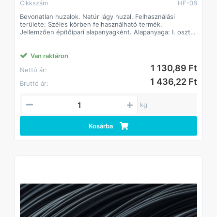
Cikkszám
HF-08
Bevonatlan huzalok. Natúr lágy huzal. Felhasználási
területe: Széles körben felhasználható termék.
Jellemzően építőipari alapanyagként. Alapanyaga: I. oszt.
lágyacél.
Van raktáron
1 130,89 Ft
Nettó ár:
1 436,22 Ft
Bruttó ár:
kg
Kosárba