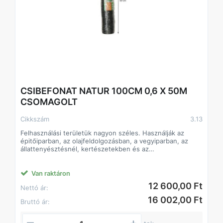
CSIBEFONAT NATUR 100CM 0,6 X 50M
CSOMAGOLT
Cikkszám
3.13
Felhasználási területük nagyon széles. Használják az
épitőiparban, az olajfeldolgozásban, a vegyiparban, az
állattenyésztésnél, kertészetekben és az
élelmiszeriparban is.
Van raktáron
12 600,00 Ft
Nettó ár:
16 002,00 Ft
Bruttó ár: