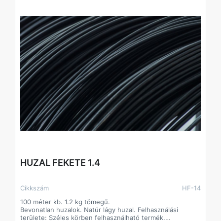
HUZAL FEKETE 1.4
Cikkszám
HF-14
100 méter kb. 1.2 kg tömegű.
Bevonatlan huzalok. Natúr lágy huzal. Felhasználási
területe: Széles körben felhasználható termék.