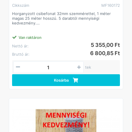
Cikkszám
MF160172
Horganyzott csibefonat 32mm szemmérettel, 1 méter
magas 25 méter hosszú. 5 darabtól mennyiségi
kedvezmény.
Anyaga: horganyzott acél. Huzalvastagság 0,6mm.
Sokoldalúan használható az állattartástól kezdve a kerti
felhasználásig.
Van raktáron
5 355,00 Ft
Nettó ár:
6 800,85 Ft
Bruttó ár:
tek
Kosárba