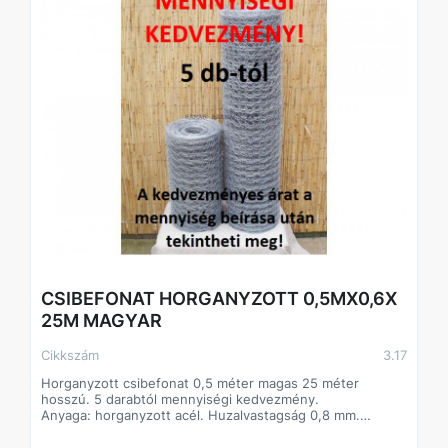
CSIBEFONAT HORGANYZOTT 0,5MX0,6X
25M MAGYAR
Cikkszám
3.17
Horganyzott csibefonat 0,5 méter magas 25 méter
hosszú. 5 darabtól mennyiségi kedvezmény.
Anyaga: horganyzott acél. Huzalvastagság 0,8 mm.
Sokoldalúan használható az állattartástól kezdve a kerti
felhasználásig.