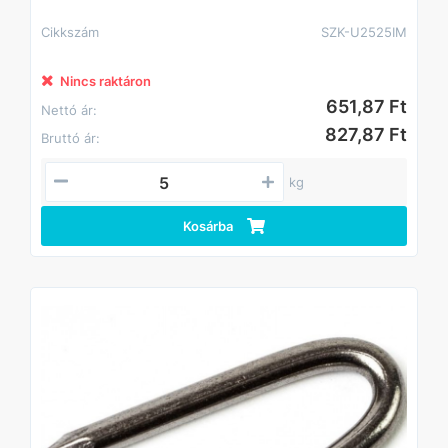
Cikkszám
SZK-U2525IM
Nincs raktáron
651,87 Ft
Nettó ár:
827,87 Ft
Bruttó ár:
kg
Kosárba