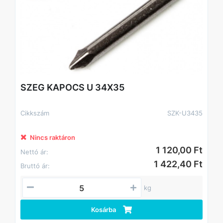
SZEG KAPOCS U 34X35
Cikkszám
SZK-U3435
Nincs raktáron
1 120,00 Ft
Nettó ár:
1 422,40 Ft
Bruttó ár:
kg
Kosárba