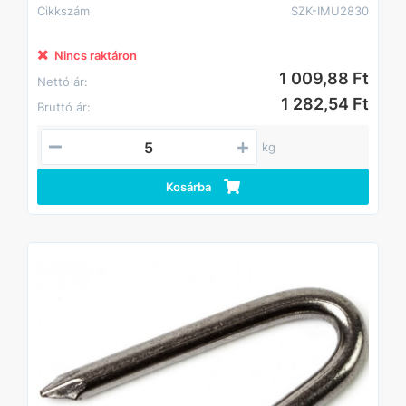
Cikkszám
SZK-IMU2830
Nincs raktáron
1 009,88 Ft
Nettó ár:
1 282,54 Ft
Bruttó ár:
kg
Kosárba