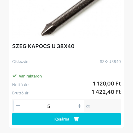
SZEG KAPOCS U 38X40
Cikkszám
SZK-U3840
Van raktáron
1 120,00 Ft
Nettó ár:
1 422,40 Ft
Bruttó ár:
kg
Kosárba