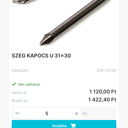
SZEG KAPOCS U 31x30
Cikkszám
SZK-U3130
Van raktáron
1 120,00 Ft
Nettó ár:
1 422,40 Ft
Bruttó ár:
kg
Kosárba