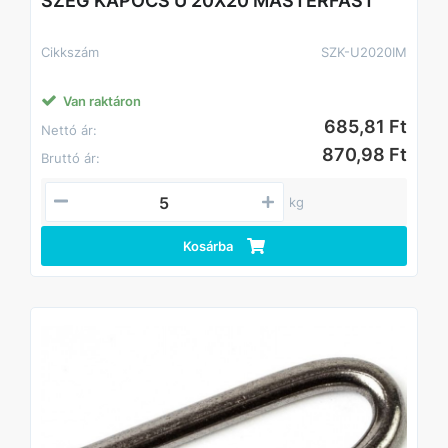
SZEG KAPOCS U 20X20 MASTERFAST
Cikkszám
SZK-U2020IM
Van raktáron
685,81 Ft
Nettó ár:
870,98 Ft
Bruttó ár:
kg
Kosárba