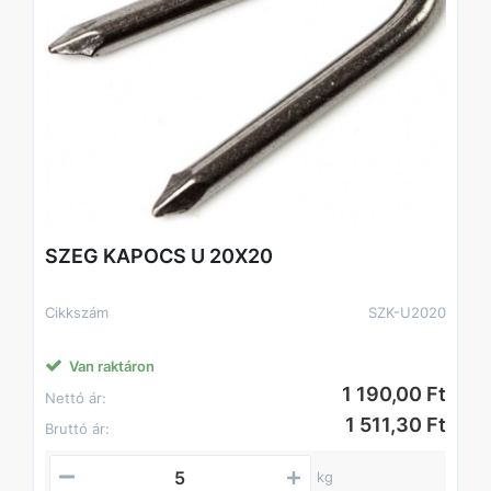
SZEG KAPOCS U 20X20
Cikkszám
SZK-U2020
Van raktáron
1 190,00 Ft
Nettó ár:
1 511,30 Ft
Bruttó ár:
kg