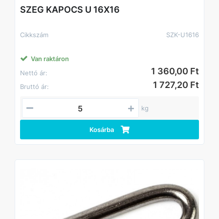
SZEG KAPOCS U 16X16
Cikkszám
SZK-U1616
Van raktáron
1 360,00 Ft
Nettó ár:
1 727,20 Ft
Bruttó ár:
kg
Kosárba