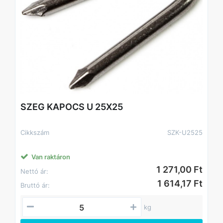
SZEG KAPOCS U 25X25
Cikkszám
SZK-U2525
Van raktáron
1 271,00 Ft
Nettó ár:
1 614,17 Ft
Bruttó ár:
kg