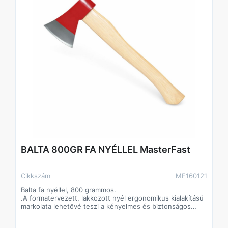
BALTA 800GR FA NYÉLLEL MasterFast
Cikkszám
MF160121
Balta fa nyéllel, 800 grammos.
.A formatervezett, lakkozott nyél ergonomikus kialakítású
markolata lehetővé teszi a kényelmes és biztonságos
munkavégzéstBalta fa nyéllel, 800 grammos.
.A formatervezett, lakkozott nyél ergonomikus kialakítású