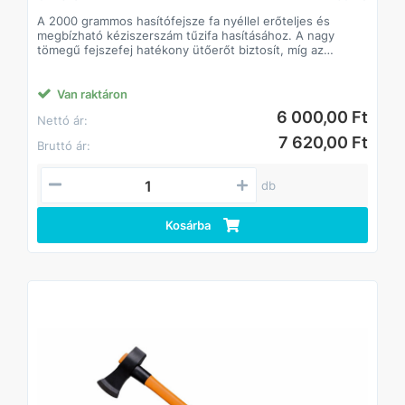
A 2000 grammos hasítófejsze fa nyéllel erőteljes és
megbízható kéziszerszám tűzifa hasításához. A nagy
tömegű fejszefej hatékony ütőerőt biztosít, míg az
ergonomikus kialakítású fa nyél kényelmes és biztonságos
használatot tesz lehetővé.
Főbb jellemzők
Van raktáron
• 2000 g-os fejszefej – nagy ütőerő, hatékony hasításhoz
6 000,00 Ft
Nettó ár:
• Hasító kialakítás – optimalizált forma a könnyebb
fahasításhoz
7 620,00 Ft
Bruttó ár:
• Edzett acél fejszefej – tartós, kopásálló
• Erős fa nyél – jó fogás, rezgéscsillapító tulajdonság
• Megbízható rögzítés – biztonságos munkavégzés
db
Felhasználási területek
• Tűzifa hasítása
• Kerti és háztáji munkák
Kosárba
• Erdészeti és mezőgazdasági felhasználás