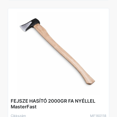
• Kerti és háztáji munkák
• Erdészeti és mezőgazdasági felhasználás
FEJSZE HASÍTÓ 2000GR FA NYÉLLEL
MasterFast
Cikkszám
MF160118