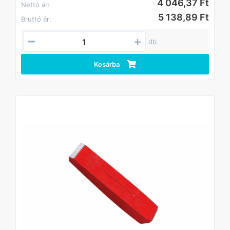
4 046,37 Ft
Nettó ár:
5 138,89 Ft
Bruttó ár:
db
Kosárba