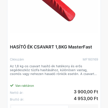
HASÍTÓ ÉK CSAVART 1,8KG MasterFast
Cikkszám
MF160169
Az 1,8 kg-os csavart hasító ék hatékony és erős
segédeszköz tűzifa hasításához, különösen vastag,
csomós vagy nehezen hasadó rönkök esetén. A csavart
(spirálos) kialakítás a fa belsejében elfordulva növeli a
repesztőhatást, így kevesebb ütés mellett is gyorsabb és
eredményesebb munkavégzést tesz lehetővé.
Van raktáron
Főbb jellemzők
3 900,00 Ft
Nettó ár:
• 1,8 kg-os tömeg – nagyobb hasítóerő, mégis jól
kezelhető
4 953,00 Ft
Bruttó ár:
• Csavart (spirálos) forma – fokozott repesztőhatás,
hatékonyabb hasítás