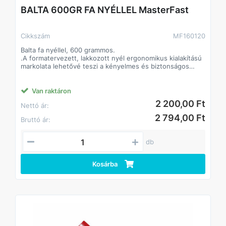
BALTA 600GR FA NYÉLLEL MasterFast
Cikkszám
MF160120
Balta fa nyéllel, 600 grammos.
.A formatervezett, lakkozott nyél ergonomikus kialakítású
markolata lehetővé teszi a kényelmes és biztonságos
munkavégzéstBalta fa nyéllel, 600 grammos.
.A formatervezett, lakkozott nyél ergonomikus kialakítású
markolata lehetővé teszi a kényelmes és biztonságos
Van raktáron
munkavégzést
2 200,00 Ft
Nettó ár:
2 794,00 Ft
Bruttó ár:
db
Kosárba