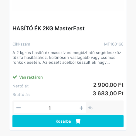
HASÍTÓ ÉK 2KG MasterFast
Cikkszám
MF160168
A 2 kg-os hasító ék masszív és megbízható segédeszköz
tűzifa hasításához, különösen vastagabb vagy csomós
rönkök esetén. Az edzett acélból készült ék nagy
ütésállóságot és hatékony erőátvitelt biztosít,
megkönnyítve a fa repesztését kézi kalapáccsal vagy
pöröllyel történő használat során.
Van raktáron
Főbb jellemzők
2 900,00 Ft
Nettó ár:
• 2 kg-os tömeg – nagy hasítóerő, hatékony
munkavégzés
3 683,00 Ft
Bruttó ár:
• Edzett acél kivitel – rendkívül strapabíró, hosszú
élettartam
• Éles, ék alakú forma – gyors és hatékony fahasítás
db
• Nagy ütésállóság – intenzív használatra is alkalmas
• Egyszerű, karbantartásmentes eszköz
Felhasználási területek
Kosárba
• Vastag tűzifa és rönkök hasítása
• Csomós, nehezen hasadó fa feldolgozása
• Háztáji és erdészeti munkák