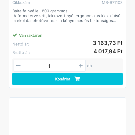
Cikkszám
MB-971108
Balta fa nyéllel, 800 grammos.
.A formatervezett, lakkozott nyél ergonomikus kialakítású
markolata lehetővé teszi a kényelmes és biztonságos
munkavégzést
Van raktáron
3 163,73 Ft
Nettó ár:
4 017,94 Ft
Bruttó ár:
db
Kosárba