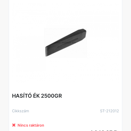
• kemény és csomós faanyag
• tűzifa nagy mennyiségű feldolgozása
• erdei és professzionális munkák
Előnyök:
- maximális ütőerő és hasítóhatás
- rendkívül tartós kivitel
- biztonságos, stabil fogás
- ideális nagy terhelésű, rendszeres használatra
HASÍTÓ ÉK 2500GR
Cikkszám
ST-212012
Nincs raktáron