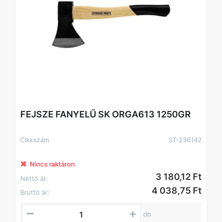
FEJSZE FANYELŰ SK ORGA613 1250GR
Cikkszám
ST-236142
Nincs raktáron
3 180,12 Ft
Nettó ár:
4 038,75 Ft
Bruttó ár:
db