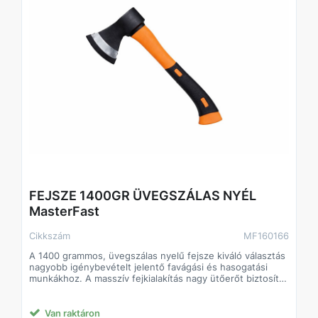
FEJSZE 1400GR ÜVEGSZÁLAS NYÉL
MasterFast
Cikkszám
MF160166
A 1400 grammos, üvegszálas nyelű fejsze kiváló választás
nagyobb igénybevételt jelentő favágási és hasogatási
munkákhoz. A masszív fejkialakítás nagy ütőerőt biztosít,
míg az üvegszálas nyél könnyű, mégis rendkívül erős,
ellenáll a nedvességnek és csökkenti a rezgést használat
közben.
Van raktáron