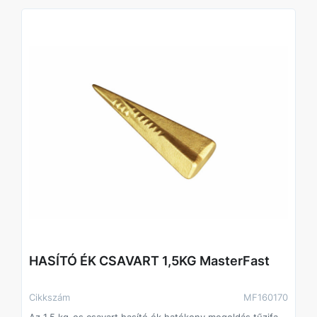
• Kandallóhoz, kályhához fa előkészítése
• Kerti és mezőgazdasági felhasználás
Műszaki adatok
• Tömeg: 2 kg
• Típus: hasító ék
• Anyag: edzett acél
• Felhasználás: kézi fahasításhoz
HASÍTÓ ÉK CSAVART 1,5KG MasterFast
Cikkszám
MF160170
Az 1,5 kg-os csavart hasító ék hatékony megoldás tűzifa