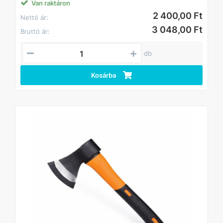
markolata lehetővé teszi a kényelmes és biztonságos
Van raktáron
munkavégzést
2 400,00 Ft
Nettó ár:
3 048,00 Ft
Bruttó ár:
db
Kosárba