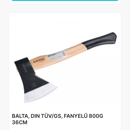
• Általános barkács munkák
BALTA, DIN TÜV/GS, FANYELŰ 800G
36CM