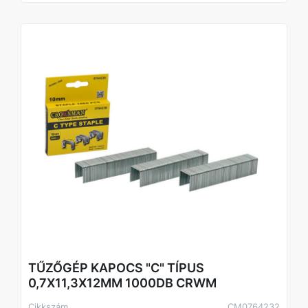
- Q195 acél alapanyag
- Rapid 530/53 és Arrow JT21 kompatibilitás
Technikai adatok
Típus: C típus
Huzalvastagság: 0,7 mm
Koronaszélesség: 11,3 mm
Lábhossz: 10 mm
Anyag: Q195 acél
Felületkezelés: Horganyzott
Kiszerelés: 1000 db
Kompatibilitás: Rapid 530/53, Arrow JT21
TŰZŐGÉP KAPOCS "C" TÍPUS
0,7X11,3X12MM 1000DB CRWM
Cikkszám
CM0764232