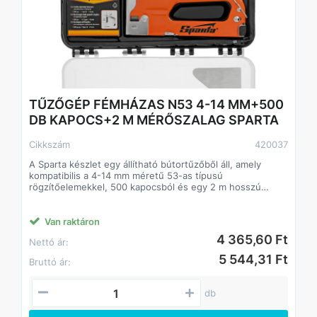
TŰZŐGÉP FÉMHÁZAS N53 4-14 MM+500
DB KAPOCS+2 M MÉRŐSZALAG SPARTA
Cikkszám
420037
A Sparta készlet egy állítható bútortűzőből áll, amely
kompatibilis a 4-14 mm méretű 53-as típusú
rögzítőelemekkel, 500 kapocsból és egy 2 m hosszú
mérőszalagból. Lehetővé teszik farostlemez, rétegelt
lemez, forgácslap, farostlemez, fólia, szigetelőanyag és
egyéb lemezanyagok mérését és rögzítését fa alapra. A
Van raktáron
tűzőgép préselt acél teste ellenáll a deformációnak, így a
4 365,60 Ft
Nettó ár:
szerszám sokáig tart. A készlet hasznos lesz bútorok
összeszereléséhez, kárpitozáshoz, padlóburkoláshoz és
5 544,31 Ft
Bruttó ár:
hőszigetelő anyag lerakásához. Otthoni használatra
alkalmas.
A tűzőgép felülete festett, így a szerszám nem fél a
db
korróziótól.
A tűzőgép képes simán beállítani az ütési erőt, ami fontos