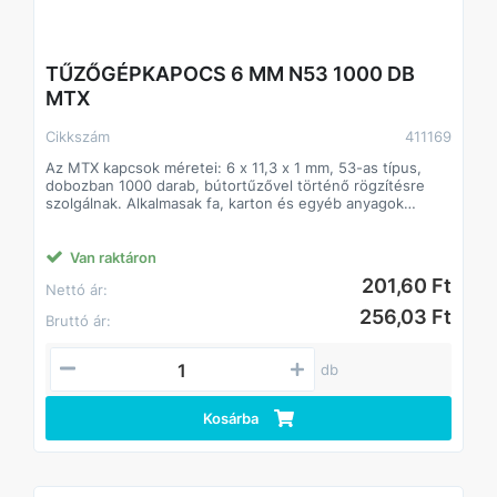
TŰZŐGÉPKAPOCS 6 MM N53 1000 DB
MTX
Cikkszám
411169
Az MTX kapcsok méretei: 6 x 11,3 x 1 mm, 53-as típus,
dobozban 1000 darab, bútortűzővel történő rögzítésre
szolgálnak. Alkalmasak fa, karton és egyéb anyagok
megmunkálására. Hasznosak lesznek javítási és befejező
munkák során, valamint bútorkárpitozáshoz is alkalmasak.
Nagy szilárdságú az acél bilincsek nemcsak puha, hanem
Van raktáron
kemény anyagokkal is használhatók.
201,60 Ft
Nettó ár:
Korrózióvédelem a horganyzott termékek nedvesség
hatására nem romlanak.
256,03 Ft
Bruttó ár:
Sokoldalúság a fogyóeszközök kompatibilisek az MTX
40902, 40903, 40907 tűzőgépekkel és hasonló
modellekkel.
db
Kényelmes kezelés az éles hegyű kapcsok könnyen
beverhetők az anyagba.
1000 darab egy dobozban egy csomag elegendő lesz
Kosárba
nagy mennyiségű munkához.