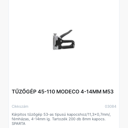
Technikai adatok:
Kapocsméret: 4–14 mm
Kapocsszélesség: 11,3 mm
Kompatibilis kapocstípusok: többek között C típus
Csomag tartalma: 1 db tűzőgép + 300 db kapocs
TŰZŐGÉP 45-110 MODECO 4-14MM M53
Cikkszám
03084
Kárpitos tűzőgép 53-as tipusú kapocshoz/11,3x0,7mm/,
fémházas, 4-14mm ig. Tartozék 200 db 8mm kapocs.
SPARTA