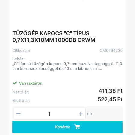
TŰZŐGÉP KAPOCS "C" TÍPUS
0,7X11,3X10MM 1000DB CRWM
Cikkszám
CM0764230
Leírás:
„C” típusú tűzőgép kapocs 0,7 mm huzalvastagsággal, 11,3
mm koronaszélességgel és 10 mm lábhosszal.
Horganyzott felületű, Q195 minőségű acél kivitel.
Alkalmazás:
Van raktáron
- Kézi és pneumatikus tűzőgépekhez
411,38 Ft
Nettó ár:
- Fa és könnyű szerkezeti anyagok rögzítése
- Kárpitozás
522,45 Ft
Bruttó ár:
- Általános rögzítési munkák
Előnyök:
db
- 0,7 mm huzalvastagság
- 11,3 mm koronaszélesség
- 10 mm lábhossz
Kosárba
- Horganyzott felület