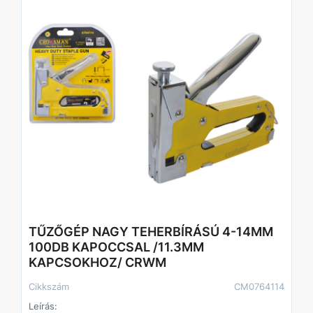
Típus: C típus
Huzalvastagság: 0,7 mm
Koronaszélesség: 11,3 mm
Lábhossz: 8 mm
Anyag: Q195 acél
Felületkezelés: Horganyzott
Kiszerelés: 1000 db
Kompatibilitás: Rapid 530/53, Arrow JT21
TŰZŐGÉP NAGY TEHERBÍRÁSÚ 4-14MM
100DB KAPOCCSAL /11.3MM
KAPCSOKHOZ/ CRWM
Cikkszám
CM0764114
Leírás: