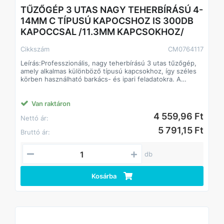
TŰZŐGÉP 3 UTAS NAGY TEHERBÍRÁSÚ 4-
14MM C TÍPUSÚ KAPOCSHOZ IS 300DB
KAPOCCSAL /11.3MM KAPCSOKHOZ/
Cikkszám
CM0764117
Leírás:Professzionális, nagy teherbírású 3 utas tűzőgép,
amely alkalmas különböző típusú kapcsokhoz, így széles
körben használható barkács- és ipari feladatokra. A
készlet tartalmaz 300 db kapcsot, így azonnal használatba
vehető.
Van raktáron
Előnyök:
4 559,96 Ft
Nettó ár:
3 utas kialakítás: kompatibilis többféle kapocstípussal,
köztük C típusúval is.
5 791,15 Ft
Bruttó ár:
Nagy teherbírású fémházas szerkezet, hosszú
élettartamra tervezve.
Ergonomikus markolat a kényelmes és biztonságos
db
használatért.
Azonnali használatra kész, 300 db kapoccsal a
csomagban.
Kosárba
Alkalmazás:
Kárpitok és szövetek rögzítése.
Fa és egyéb anyagok összetűzése.
Barkács, otthoni és ipari felhasználás.
Dekorációs és szerelési munkákhoz.