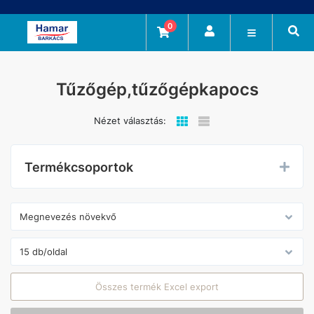
0
Tűzőgép,tűzőgépkapocs
Nézet választás:
Termékcsoportok
Összes termék Excel export