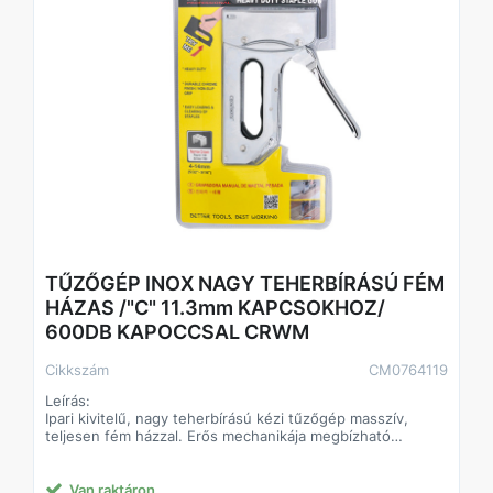
TŰZŐGÉP INOX NAGY TEHERBÍRÁSÚ FÉM
HÁZAS /"C" 11.3mm KAPCSOKHOZ/
600DB KAPOCCSAL CRWM
Cikkszám
CM0764119
Leírás:
Ipari kivitelű, nagy teherbírású kézi tűzőgép masszív,
teljesen fém házzal. Erős mechanikája megbízható
rögzítést biztosít puha és kemény fában egyaránt. A
krómozott felület növeli a korrózióállóságot és a
tartósságot. A készlet 600 db tűzőkapcsot tartalmaz, így
Van raktáron