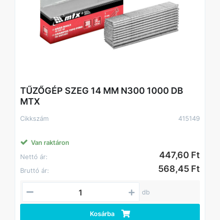
TŰZŐGÉP SZEG 14 MM N300 1000 DB
MTX
Cikkszám
415149
Van raktáron
447,60 Ft
Nettó ár:
568,45 Ft
Bruttó ár:
db
Kosárba