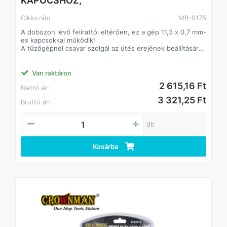
KAPOCSHOZ,
Cikkszám
MB-9175
A dobozon lévő felirattól eltérően, ez a gép 11,3 x 0,7 mm-
es kapcsokkal működik!
A tűzőgépnél csavar szolgál az ütés erejének beállítására.
Teljesen fémből készült szerkezet
Van raktáron
2 615,16 Ft
Nettó ár:
3 321,25 Ft
Bruttó ár:
db
Kosárba