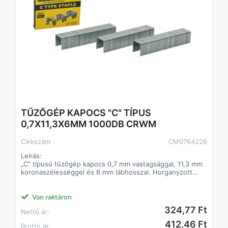
Kompatibilitás: Rapid 530/53, Arrow JT21
TŰZŐGÉP KAPOCS "C" TÍPUS
0,7X11,3X6MM 1000DB CRWM
Cikkszám
CM0764226
Leírás:
„C” típusú tűzőgép kapocs 0,7 mm vastagsággal, 11,3 mm
koronaszélességgel és 6 mm lábhosszal. Horganyzott
felületű, Q195 minőségű acélból készült kivitel.
Alkalmazás:
Van raktáron
- Kézi és pneumatikus tűzőgépekhez
324,77 Ft
Nettó ár:
- Fa és könnyű szerkezeti anyagok rögzítése
- Kárpitozási munkák
412,46 Ft
Bruttó ár: