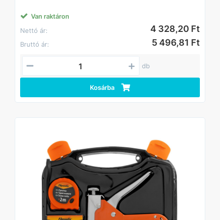
Van raktáron
4 328,20 Ft
Nettó ár:
5 496,81 Ft
Bruttó ár:
db
Kosárba