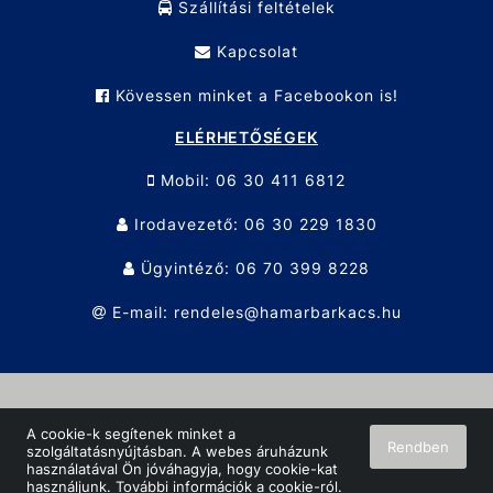
Szállítási feltételek
Kapcsolat
Kövessen minket a Facebookon is!
ELÉRHETŐSÉGEK
Mobil: 06 30 411 6812
Irodavezető: 06 30 229 1830
Ügyintéző: 06 70 399 8228
E-mail: rendeles@hamarbarkacs.hu
© Hamar Barkács KFT. 2026 Minden jog fenntartva!
A cookie-k segítenek minket a
Rendben
szolgáltatásnyújtásban. A webes áruházunk
Oldalt készítette:
Vector Kft.
használatával Ön jóváhagyja, hogy cookie-kat
használjunk.
További információk a cookie-ról
.