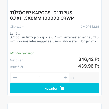
TŰZŐGÉP KAPOCS "C" TÍPUS
0,7X11,3X8MM 1000DB CRWM
Cikkszám
CM0764228
Leírás:
„C” típusú tűzőgép kapocs 0,7 mm huzalvastagsággal, 11,3
mm koronaszélességgel és 8 mm lábhosszal. Horganyzott
felületű, Q195 minőségű acél kivitel.
Alkalmazás:
Van raktáron
- Kézi és pneumatikus tűzőgépekhez
346,42 Ft
Nettó ár:
- Fa és könnyű szerkezeti anyagok rögzítése
- Kárpitozás
439,96 Ft
Bruttó ár:
- Általános rögzítési munkák
Előnyök:
db
- 0,7 mm huzalvastagság
- 11,3 mm koronaszélesség
- 8 mm lábhossz
Kosárba
- Horganyzott felület
- Q195 acél alapanyag
- Rapid 530/53 és Arrow JT21 kompatibilitás
Technikai adatok