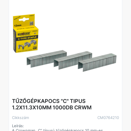
TŰZŐGÉPKAPOCS "C" TIPUS
1.2X11.3X10MM 1000DB CRWM
Cikkszám
CM0764210
Leírás:
A Crownman „C” típusú tűzőgépkapocs 10 mm-es