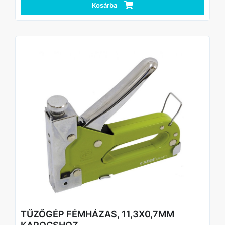
a különböző sűrűségű anyagokkal való munkavégzés
Kosárba
során.
A fémkonzol vízszintes helyzetben rögzíti a fogantyút, ami
kiküszöböli az ütőmechanizmus véletlen aktiválásának
kockázatát tárolás és szállítás közben.
A készlet 500 db 8 mm-es tűzőkapcsot tartalmaz, amelyek
sokáig kitartanak.
TŰZŐGÉP FÉMHÁZAS, 11,3X0,7MM