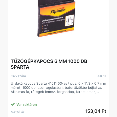
TŰZŐGÉPKAPOCS 6 MM 1000 DB
SPARTA
Cikkszám
41611
U alakú kapocs Sparta 41611 53-as típus, 6 x 11,3 x 0,7 mm
méret, 1000 db. csomagolásban, bútortűzőkbe bújtatva.
Alkalmas fa, rétegelt lemez, forgácslap, farostlemez,
karton és egyéb anyagok rögzítésére. Hasznosak javítási
és burkolási munkákhoz, valamint bútorkárpitokhoz.
Van raktáron
Előnyök
153,04 Ft
Nettó ár:
Az acélkapcsok rendelkeznek a szükséges szilárdsági
jellemzőkkel.