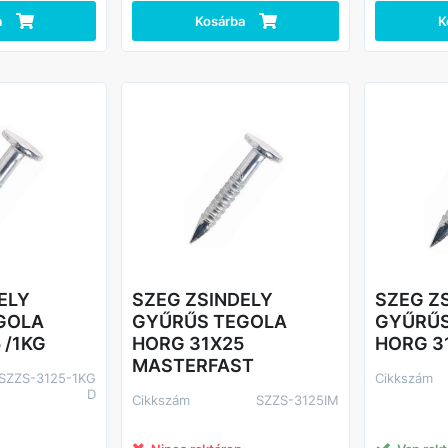
a
Kosárba
K
ELY
SZEG ZSINDELY
SZEG Z
GOLA
GYŰRŰS TEGOLA
GYŰRŰS
 /1KG
HORG 31X25
HORG 3
MASTERFAST
SZZS-3125-1KG
Cikkszám
D
Cikkszám
SZZS-3125IM