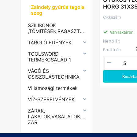
HORG 31X3
Zsindely gyűrűs tegola
szeg
Cikkszám
SZILIKONOK
,TÖMITÉSEK,RAGASZTÓK,PURHABOK,
Van raktáron
Nettó ár:
TÁROLÓ EDÉNYEK
Bruttó ár:
TOOLSWORD
TERMÉKCSALÁD 1
VÁGÓ ÉS
CSISZOLÁSTECHNIKA
Kosárb
Villamosági termékek
VÍZ-SZERELVÉNYEK
ZÁRAK,
LAKATOK,VASALATOK,KERÉKPÁR
ZÁR,