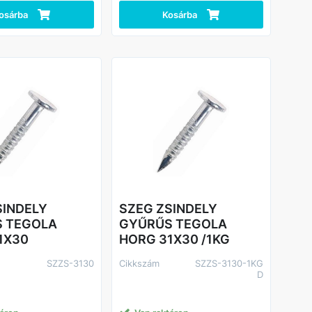
osárba
Kosárba
SINDELY
SZEG ZSINDELY
 TEGOLA
GYŰRŰS TEGOLA
1X30
HORG 31X30 /1KG
SZZS-3130
Cikkszám
SZZS-3130-1KG
D