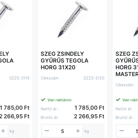
ELY
SZEG ZSINDELY
SZEG Z
GOLA
GYŰRŰS TEGOLA
GYŰRŰS
HORG 31X20
HORG 3
MASTE
SZZS-3115
Cikkszám
SZZS-3120
Cikkszám
Van raktáron
Van rak
1 785,00 Ft
1 785,00 Ft
Nettó ár:
Nettó ár:
2 266,95 Ft
2 266,95 Ft
Bruttó ár:
Bruttó ár:
kg
kg