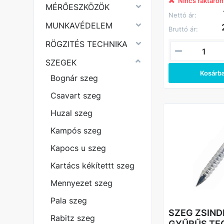
Nincs raktáron
MÉRŐESZKÖZÖK
Nettó ár:
MUNKAVÉDELEM
Bruttó ár:
RÖGZITÉS TECHNIKA
SZEGEK
Kosárb
Bognár szeg
Csavart szeg
Huzal szeg
Kampós szeg
Kapocs u szeg
Kartács kékítettt szeg
Mennyezet szeg
Pala szeg
SZEG ZSIND
Rabitz szeg
GYŰRŰS TE