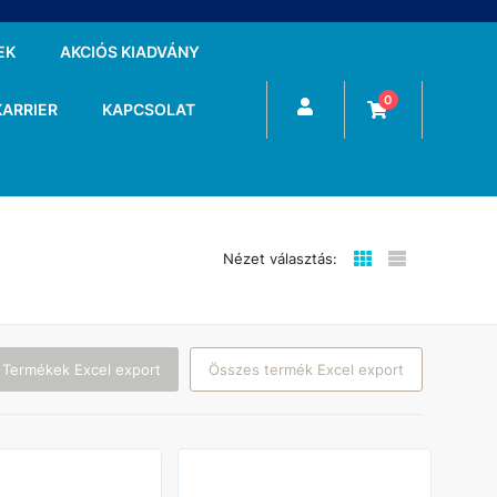
EK
AKCIÓS KIADVÁNY
0
KARRIER
KAPCSOLAT
Nézet választás:
 Termékek Excel export
Összes termék Excel export