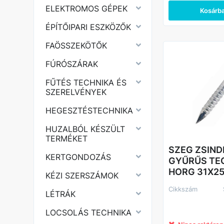
ELEKTROMOS GÉPEK
Kosárb
ÉPÍTŐIPARI ESZKÖZŐK
FAÖSSZEKÖTŐK
FÚRÓSZÁRAK
FŰTÉS TECHNIKA ÉS
SZERELVÉNYEK
HEGESZTÉSTECHNIKA
HUZALBÓL KÉSZÜLT
TERMÉKET
SZEG ZSIND
KERTGONDOZÁS
GYŰRŰS TE
HORG 31X25
KÉZI SZERSZÁMOK
Cikkszám
LÉTRÁK
LOCSOLÁS TECHNIKA