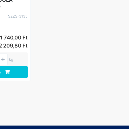
5
SZZS-3135
1 740,00 Ft
2 209,80 Ft
kg
a