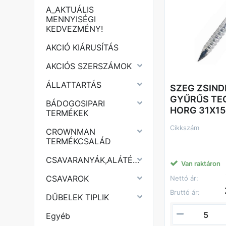
A_AKTUÁLIS
MENNYISÉGI
KEDVEZMÉNY!
AKCIÓ KIÁRUSÍTÁS
AKCIÓS SZERSZÁMOK
ÁLLATTARTÁS
SZEG ZSIND
GYŰRŰS TE
BÁDOGOSIPARI
HORG 31X15
TERMÉKEK
Cikkszám
CROWNMAN
TERMÉKCSALÁD
CSAVARANYÁK,ALÁTÉTEK
Van raktáron
CSAVAROK
Nettó ár:
Bruttó ár:
DŰBELEK TIPLIK
Egyéb