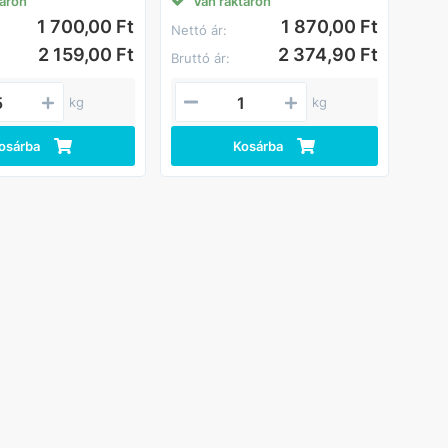
táron
Van raktáron
1 700,00 Ft
1 870,00 Ft
Nettó ár:
2 159,00 Ft
2 374,90 Ft
Bruttó ár:
kg
kg
osárba
Kosárba