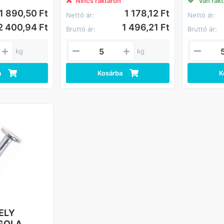
Nincs raktáron
Van rak
1 890,50 Ft
1 178,12 Ft
Nettó ár:
Nettó ár:
2 400,94 Ft
1 496,21 Ft
Bruttó ár:
Bruttó ár:
kg
kg
a
Kosárba
K
ELY
GOLA