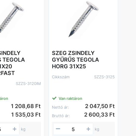
SINDELY
SZEG ZSINDELY
 TEGOLA
GYŰRŰS TEGOLA
1X20
HORG 31X25
RFAST
Cikkszám
SZZS-3125
SZZS-3120IM
táron
Van raktáron
1 208,68 Ft
2 047,50 Ft
Nettó ár:
1 535,03 Ft
2 600,33 Ft
Bruttó ár:
kg
kg