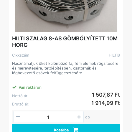
HILTI SZALAG 8-AS GÖMBÖLYÍTETT 10M
HORG
Cikkszám
HILTI8
Használhatjuk őket különböző fa, fém elemek rögzítésére
és merevítésére, tetőépítésben, csatornák és
légbevezető csövek felfüggesztésére.
Általános méretek a 4, 6, 8 horganyzott kivitelben 10
méteres hosszban.
Van raktáron
1 507,87 Ft
Nettó ár:
1 914,99 Ft
Bruttó ár:
db
Kosárba