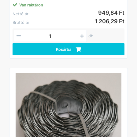
Van raktáron
949,84 Ft
Nettó ár:
1 206,29 Ft
Bruttó ár:
db
Kosárba