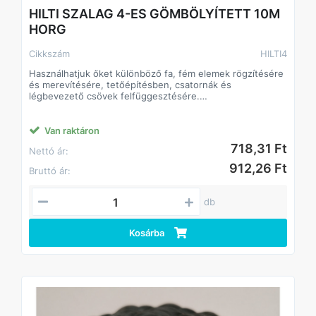
HILTI SZALAG 4-ES GÖMBÖLYÍTETT 10M
HORG
Cikkszám
HILTI4
Használhatjuk őket különböző fa, fém elemek rögzítésére
és merevítésére, tetőépítésben, csatornák és
légbevezető csövek felfüggesztésére.
Általános méretek a 4, 6, 8 horganyzott kivitelben 10
méteres hosszban.
Van raktáron
718,31 Ft
Nettó ár:
912,26 Ft
Bruttó ár:
db
Kosárba