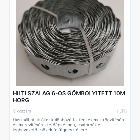
HILTI SZALAG 6-OS GÖMBOLYITETT 10M
HORG
Cikkszám
HILTI6
Használhatjuk őket különböző fa, fém elemek rögzítésére
és merevítésére, tetőépítésben, csatornák és
légbevezető csövek felfüggesztésére.
Általános méretek a 4, 6, 8 horganyzott kivitelben 10
méteres hosszban.