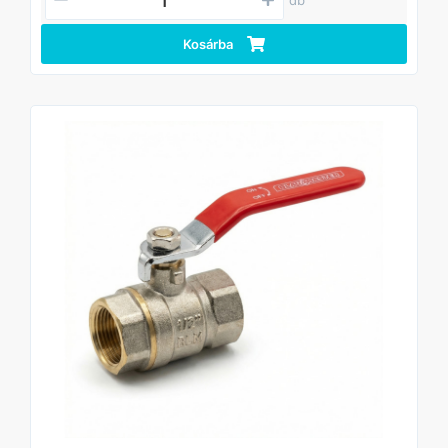
• Kivitel: karos működtetés
• Anyag: sárgaréz ház
• Felhasználás: víz
Kosárba
Alkalmazási területek:
• Háztartási vízvezeték rendszerek
• Kerti vízvételi pontok és öntözőrendszerek
• Fűtési és vízellátó rendszerek
• Szerelési és karbantartási munkák
Előnyök:
- gyors és egyszerű működtetés karos karral
- megbízható, szivárgásmentes zárás
- tartós, korrózióálló kivitel
- egyszerű telepítés szabványos menetes csatlakozással