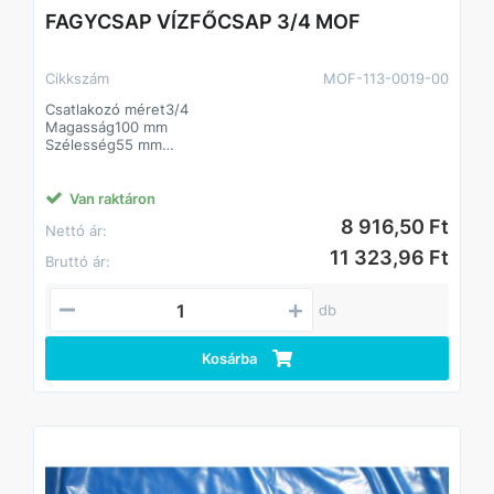
FAGYCSAP VÍZFŐCSAP 3/4 MOF
Cikkszám
MOF-113-0019-00
Csatlakozó méret3/4
Magasság100 mm
Szélesség55 mm
Mélység90 mm
Csatlakozás kialakításaBelső menet
AlapanyagSárgaréz ötvözet
Van raktáron
8 916,50 Ft
Nettó ár:
11 323,96 Ft
Bruttó ár:
db
Kosárba