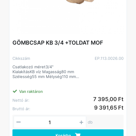
GÖMBCSAP KB 3/4 +TOLDAT MOF
Cikkszám
EP.113.0026.00
Csatlakozó méret3/4"
KialakításKB víz Magasság80 mm
Szélesség55 mm Mélység110 mm
Csatlakozás kialakításaHollanderes külső - Belső menet
Méret3/4"
Van raktáron
7 395,00 Ft
Nettó ár:
9 391,65 Ft
Bruttó ár:
db
Kosárba