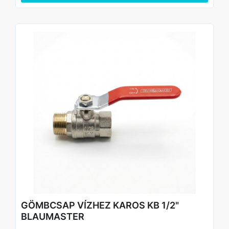
Alkalmazási területek:
• Háztartási vízvezeték rendszerek
• Kerti vízvételi pontok és öntözőrendszerek
• Fűtési és vízellátó rendszerek
• Szerelési és karbantartási munkák
Előnyök:
- gyors és egyszerű működtetés
- megbízható, szivárgásmentes zárás
- tartós, korrózióálló kivitel
- egyszerű szerelés szabványos menetes csatlakozással
GÖMBCSAP VÍZHEZ KAROS KB 1/2"
BLAUMASTER