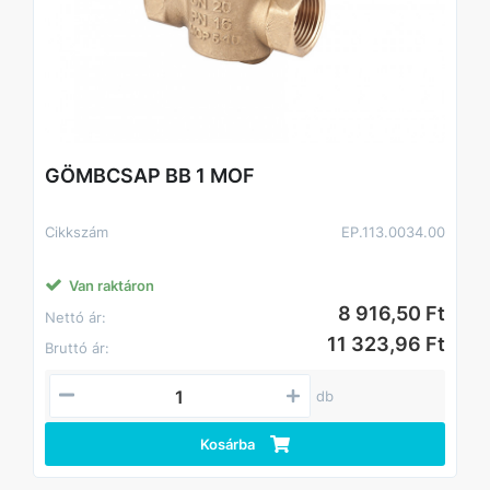
GÖMBCSAP BB 1 MOF
Cikkszám
EP.113.0034.00
Van raktáron
8 916,50 Ft
Nettó ár:
11 323,96 Ft
Bruttó ár:
db
Kosárba