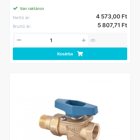
Van raktáron
4 573,00 Ft
Nettó ár:
5 807,71 Ft
Bruttó ár:
db
Kosárba