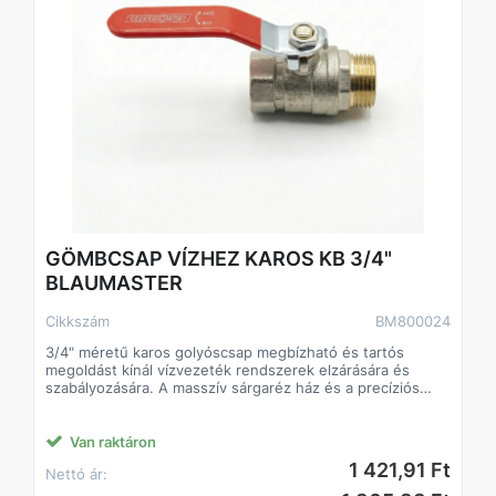
GÖMBCSAP VÍZHEZ KAROS KB 3/4"
BLAUMASTER
Cikkszám
BM800024
3/4" méretű karos golyóscsap megbízható és tartós
megoldást kínál vízvezeték rendszerek elzárására és
szabályozására. A masszív sárgaréz ház és a precíziós
golyós zárószerkezet biztosítja a szivárgásmentes
működést és a hosszú élettartamot.
A karos működtetés gyors és kényelmes nyitást, illetve
Van raktáron
zárást tesz lehetővé egyetlen mozdulattal. A KB (külső–
1 421,91 Ft
Nettó ár:
belső) menetes csatlakozás rugalmas szerelési
lehetőséget biztosít, így könnyen illeszthető különböző