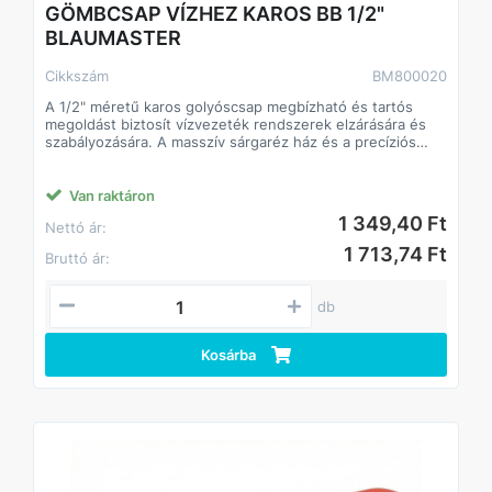
GÖMBCSAP VÍZHEZ KAROS BB 1/2"
BLAUMASTER
Cikkszám
BM800020
A 1/2" méretű karos golyóscsap megbízható és tartós
megoldást biztosít vízvezeték rendszerek elzárására és
szabályozására. A masszív sárgaréz ház és a precíziós
golyós zárószerkezet biztosítja a hosszú élettartamot és a
tökéletes zárást.
A karos működtetés gyors és egyszerű nyitást, illetve
Van raktáron
zárást tesz lehetővé, így ideális választás háztartási és
1 349,40 Ft
Nettó ár:
ipari vízrendszerekhez egyaránt. A belső-belső (BB)
menetes csatlakozás szabványos vízvezeték idomokkal
1 713,74 Ft
Bruttó ár:
kompatibilis.
Műszaki jellemzők:
• Méret: 1/2"
db
• Csatlakozás: BB (belső menet – belső menet)
• Kivitel: karos működtetés
• Anyag: sárgaréz ház
Kosárba
• Felhasználás: víz
Alkalmazási területek:
• Háztartási vízvezeték rendszerek
• Kerti és öntözőrendszerek
• Fűtési és vízellátó rendszerek
• Szerelési és karbantartási munkák
Előnyök: