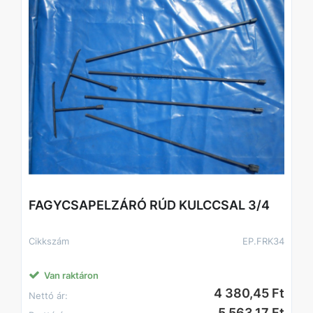
FAGYCSAPELZÁRÓ RÚD KULCCSAL 3/4
Cikkszám
EP.FRK34
Van raktáron
4 380,45 Ft
Nettó ár:
5 563,17 Ft