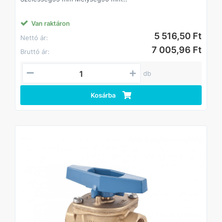
Csatlakozás kialakításaBelső - Belső
Méret3/4"
Van raktáron
5 516,50 Ft
Nettó ár:
7 005,96 Ft
Bruttó ár:
db
Kosárba