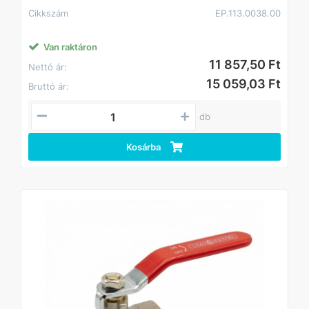
Cikkszám
EP.113.0038.00
Van raktáron
11 857,50 Ft
Nettó ár:
15 059,03 Ft
Bruttó ár:
db
Kosárba