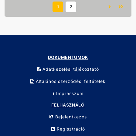
Alkalmazási területek:
• Háztartási vízvezeték rendszerek
1
2
• Kerti vízvételi pontok és öntözőrendszerek
• Fűtési és vízellátó rendszerek
• Szerelési és karbantartási munkák
Előnyök:
- kompakt pillangókar szűk helyeken történő használathoz
- gyors és egyszerű nyitás és zárás
- megbízható, szivárgásmentes működés
- tartós, korrózióálló kivitel
- egyszerű szerelés szabványos menetes csatlakozással
DOKUMENTUMOK
Adatkezelési tájékoztató
Általános szerződési feltételek
Impresszum
FELHASZNÁLÓ
Bejelentkezés
Regisztráció