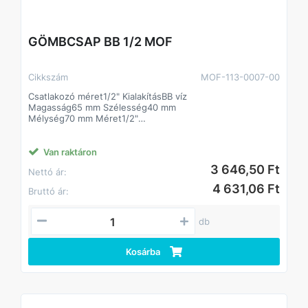
GÖMBCSAP BB 1/2 MOF
Cikkszám
MOF-113-0007-00
Csatlakozó méret1/2" KialakításBB víz
Magasság65 mm Szélesség40 mm
Mélység70 mm Méret1/2"
Csatlakozás kialakítása Belső menet
Van raktáron
3 646,50 Ft
Nettó ár:
4 631,06 Ft
Bruttó ár:
db
Kosárba