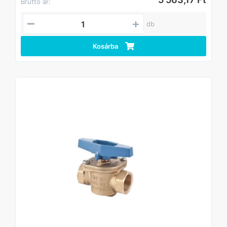
Bruttó ár:
db
Kosárba