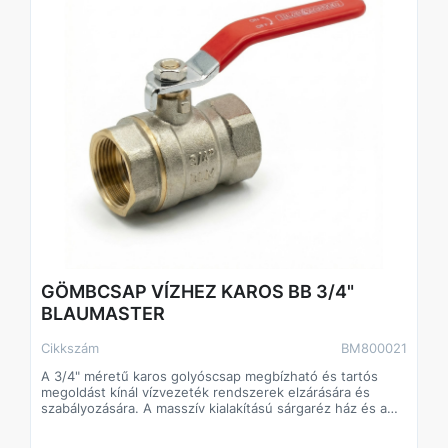
- gyors nyitás és zárás karos karral
- megbízható tömítés és zárás
- tartós, korrózióálló kivitel
- egyszerű beépítés szabványos menetes csatlakozással
GÖMBCSAP VÍZHEZ KAROS BB 3/4"
BLAUMASTER
Cikkszám
BM800021
A 3/4" méretű karos golyóscsap megbízható és tartós
megoldást kínál vízvezeték rendszerek elzárására és
szabályozására. A masszív kialakítású sárgaréz ház és a
precíziós golyós zárószerkezet biztosítja a hosszú
élettartamot és a szivárgásmentes működést.