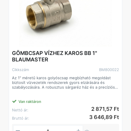
GÖMBCSAP VÍZHEZ KAROS BB 1"
BLAUMASTER
Cikkszám
BM800022
Az 1" méretű karos golyóscsap megbízható megoldást
biztosít vízvezeték rendszerek gyors elzárására és
szabályozására. A robusztus sárgaréz ház és a precíziós
kialakítású golyós zárószerkezet hosszú élettartamot és
szivárgásmentes működést garantál.
A karos működtetés lehetővé teszi a gyors és egyszerű
Van raktáron
nyitást, illetve zárást egyetlen mozdulattal. A belső-belső
2 871,57 Ft
Nettó ár:
(BB) menetes csatlakozás révén a csap könnyen
beépíthető szabványos vízvezeték rendszerekbe.
3 646,89 Ft
Bruttó ár:
Műszaki jellemzők:
• Méret: 1"
• Csatlakozás: BB (belső menet – belső menet)
db