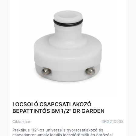
LOCSOLÓ CSAPCSATLAKOZÓ
BEPATTINTÓS BM 1/2" DR GARDEN
Cikkszám
DRG210038
Praktikus 1/2”-os univerzális gyorscsatlakozó és
csapadapter, amely ideális locsolótömlők és öntözési