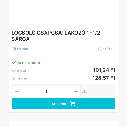
• Kartonos gyűjtőcsomagolás
LOCSOLÓ CSAPCSATLAKOZÓ 1 -1/2
SÁRGA
Cikkszám
YC-201-11
Van raktáron
101,24 Ft
Nettó ár:
128,57 Ft
Bruttó ár:
db
Kosárba