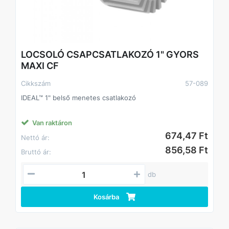
LOCSOLÓ CSAPCSATLAKOZÓ 1" GYORS
MAXI CF
Cikkszám
57-089
IDEAL™ 1" belső menetes csatlakozó
Van raktáron
674,47 Ft
Nettó ár:
856,58 Ft
Bruttó ár:
db
Kosárba