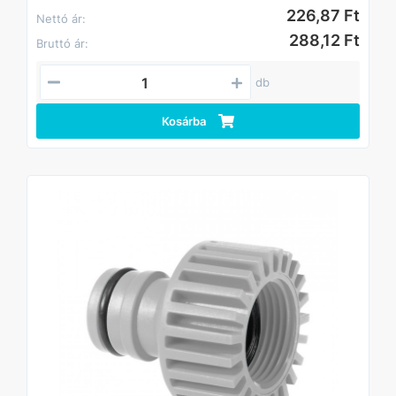
226,87 Ft
Nettó ár:
288,12 Ft
Bruttó ár:
db
Kosárba