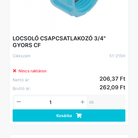
LOCSOLÓ CSAPCSATLAKOZÓ 3/4"
GYORS CF
Cikkszám
51-215H
Nincs raktáron
206,37 Ft
Nettó ár:
262,09 Ft
Bruttó ár:
db
Kosárba