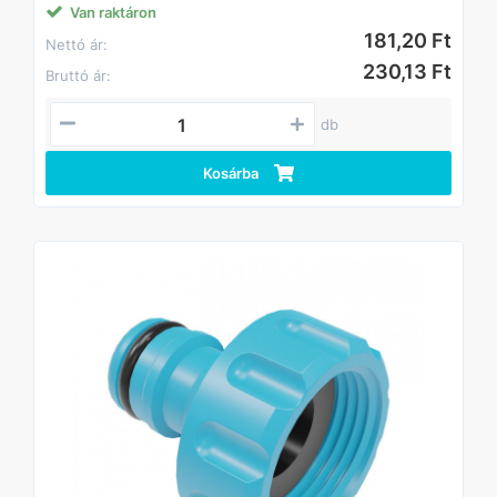
Van raktáron
181,20 Ft
Nettó ár:
230,13 Ft
Bruttó ár:
db
Kosárba