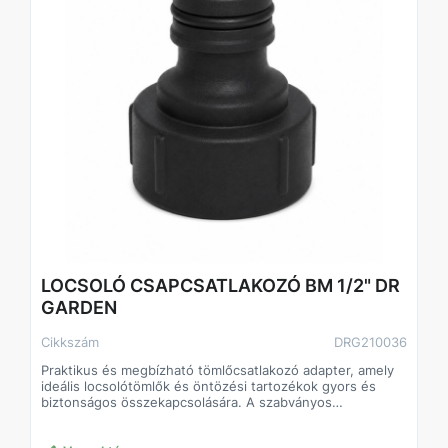
• Locsolótömlők csatlakoztatása
• Kültéri vízcsapok
• Gyep- és növényöntözés
• Háztartási vízrendszerek
• Hobbi és professzionális kertészeti felhasználás
Műszaki adatok
Típus Csapadapter
Méret: 1/2” – 3/4”
Anyag: Strapabíró műanyag
Csatlakozás: Menetes / gyorscsatlakozó
Szín: Kék / fekete
Felhasználás: Kerti öntözés
Kiszerelés
• Kártyás / bliszteres csomagolás
• Kartonos gyűjtőcsomagolás
LOCSOLÓ CSAPCSATLAKOZÓ BM 1/2" DR
GARDEN
Cikkszám
DRG210036
Praktikus és megbízható tömlőcsatlakozó adapter, amely
ideális locsolótömlők és öntözési tartozékok gyors és
biztonságos összekapcsolására. A szabványos
gyorscsatlakozó rendszernek köszönhetően egyszerűen
használható különböző kerti öntözőrendszerekben és