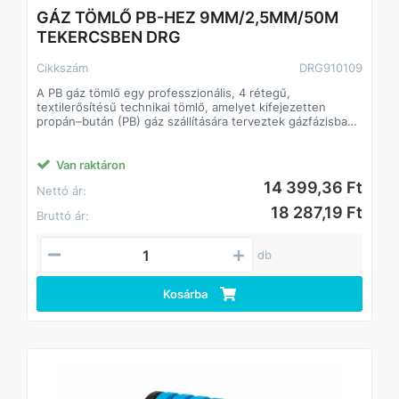
GÁZ TÖMLŐ PB-HEZ 9MM/2,5MM/50M
TEKERCSBEN DRG
Cikkszám
DRG910109
A PB gáz tömlő egy professzionális, 4 rétegű,
textilerősítésű technikai tömlő, amelyet kifejezetten
propán–bután (PB) gáz szállítására terveztek gázfázisban.
Kiváló minőségű, rugalmas PVC alapanyagból készül,
spirális textilerősítéssel, amely biztosítja a tömlő hosszú
élettartamát, nagy nyomásállóságát és kiemelkedő
Van raktáron
biztonságát.
14 399,36 Ft
Nettó ár:
Ez a tömlő professzionális minőségű, megbízható és
biztonságos megoldás PB-gázhoz. Rugalmassága, magas
18 287,19 Ft
Bruttó ár:
nyomásállósága és széles hőtűrése ideális választássá
teszi mind háztartási, mind ipari környezetben.
A PB-tömlők rendkívül ellenállóak a hőmérsékleti
db
ingadozásokkal, UV-sugárzással és az öregedéssel
szemben.
________________________________________
Kosárba
Műszaki adatok
• Átmérő: 9,0 mm (belső)
• Falvastagság: 2,5 mm
• Hossz: 50 m tekercs
• Szerkezet: 4 réteg, textilszövettel erősítve
• Üzemi nyomás: 10 bar
• Szakítószilárdság: >40 bar