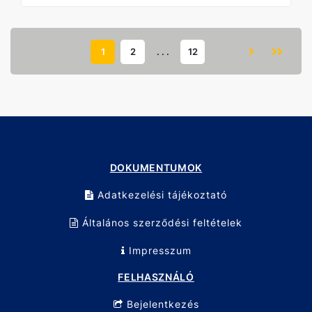
• Stabil, szivárgásmentes csatlakozás
• UV- és időjárásálló kivitel
• Ergonomikus kialakítás a kényelmes használatért
Alkalmazási területek
• Kerti locsolás
1
2
. . .
12
• Nagyobb öntözőrendszerek
• Locsolótömlők gyors csatlakoztatása
• Szórófejek és locsolópisztolyok használata
• Háztartási és professzionális kertészeti feladatok
Műszaki adatok:
Típus: Gyorscsatlakozó
Méret: 3/4”
Anyag: PP / ABS műanyag
Szín: Kék / fekete
Csatlakozás: Tömlő – gyorscsatlakozó
DOKUMENTUMOK
Felhasználás: Kerti öntözés
Adatkezelési tájékoztató
Kiszerelés
• Kártyás / bliszteres csomagolás
• Kartonos gyűjtőcsomagolás
Általános szerződési feltételek
Impresszum
FELHASZNÁLÓ
Bejelentkezés