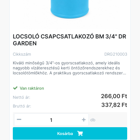
Kiszerelés
• Kártyás / bliszteres csomagolás
• Kartonos gyűjtőcsomagolás
LOCSOLÓ CSAPCSATLAKOZÓ BM 3/4" DR
GARDEN
Cikkszám
DRG210003
Kiváló minőségű 3/4”-os gyorscsatlakozó, amely ideális
nagyobb vízáteresztésű kerti öntözőrendszerekhez és
locsolótömlőkhöz. A praktikus gyorscsatlakozó rendszer
gyors és egyszerű csatlakoztatást tesz lehetővé
szerszám használata nélkül.
A robusztus műanyag kivitel biztosítja a hosszú
Van raktáron
élettartamot, valamint a megbízható, szivárgásmentes
266,00 Ft
Nettó ár:
működést akár intenzív használat mellett is. A nagyobb,
3/4”-os méretnek köszönhetően erősebb vízáramlást
337,82 Ft
Bruttó ár:
biztosít, ezért különösen ajánlott nagyobb kertek,
öntözőrendszerek és vízigényes feladatok esetén.
Főbb jellemzők
db
• Gyors és egyszerű csatlakoztatás
• 3/4” (19 mm) locsolótömlőkhöz
• Nagyobb vízáteresztő képesség
Kosárba
• Tartós és ütésálló műanyag kialakítás