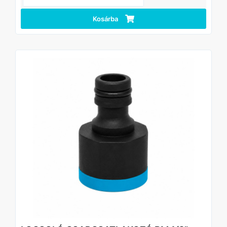
• Univerzális csapadapter
• 1/2”, 3/4” csapméretekhez
• Gyorscsatlakozó kompatibilis kialakítás
Kosárba
• Egyszerű és gyors felszerelés
• Stabil, szivárgásmentes kapcsolat
• Strapabíró PP műanyag kivitel
• UV- és időjárásálló kialakítás
• Könnyű és praktikus használat
• Hosszú élettartam kültéri használatra
Alkalmazási területek
• Kerti öntözőrendszerek
• Locsolótömlők csatlakoztatása
• Kültéri vízcsapok
• Gyep- és növényöntözés
• Háztartási vízrendszerek
• Hobbi és professzionális kertészeti felhasználás
Műszaki adatok
Típus: Csapadapter
Méret: 1/2” – 3/4”
Anyag: PP műanyag
Csatlakozás: Menetes / gyorscsatlakozó
Szabvány: ANSI
Szín: Kék / fekete
Felhasználás: Kerti öntözés
Kiszerelés
• Kártyás / bliszteres csomagolás
• Kartonos gyűjtőcsomagolás