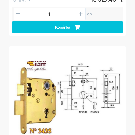
Bruttó ár:
db
Kosárba