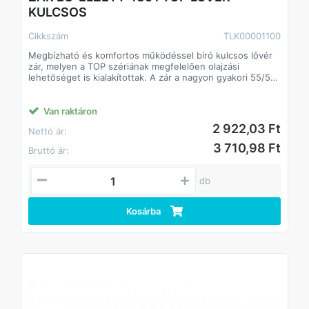
KULCSOS
Cikkszám
TLK00001100
Megbízható és komfortos működéssel bíró kulcsos lővér
zár, melyen a TOP szériának megfelelően olajzási
lehetőséget is kialakítottak. A zár a nagyon gyakori 55/55-
ös méretezéssel rendelkezik, beltéri ajtókban talán
tekinthetjük a legelterjedtebb zárnak. Záródarab, valamint
1 db tollas kulcs a tartozéka.
Van raktáron
2 922,03 Ft
Nettó ár:
3 710,98 Ft
Bruttó ár:
db
Kosárba