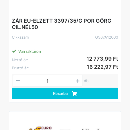
ZÁR EU-ELZETT 3397/35/G POR GÖRG
CIL.NÉL50
Cikkszám
G567A12000
Van raktáron
12 773,99 Ft
Nettó ár:
16 222,97 Ft
Bruttó ár:
db
Kosárba