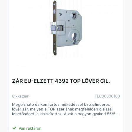
ZÁR EU-ELZETT 4392 TOP LŐVÉR CIL.
Cikkszám
TLC00000100
Megbízható és komfortos működéssel bíró cilinderes
lővér zár, melyen a TOP szériának megfelelően olajzási
lehetőséget is kialakítottak. A zár a nagyon gyakori 55/55-
ös méretezéssel rendelkezik, régebbi bejárati ajtókban
tekinthetjük az egyik legelterjedtebb zárnak. Az ajtó
tokjára kerülő ellendarab tartozéka.
Van raktáron