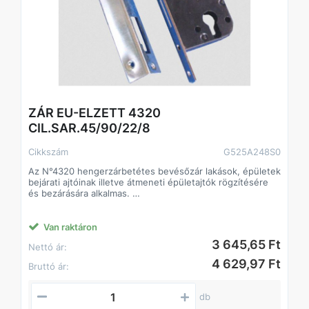
ZÁR EU-ELZETT 4320
CIL.SAR.45/90/22/8
Cikkszám
G525A248S0
Az N°4320 hengerzárbetétes bevésőzár lakások, épületek
bejárati ajtóinak illetve átmeneti épületajtók rögzítésére
és bezárására alkalmas.
Biztonsági fokozat: 4 (MSZ 528-78)
A zár 20-25 kg/m2 ajtó számára alkalmas.
Műszaki feltételek száma: MF 246-07.
Van raktáron
Csapda átállítás: az átállító gyűrűt a csapdaszárról
3 645,65 Ft
Nettó ár:
lepattintjuk, a csapdát a zártestbe nyomva megfordítjuk.
Ezután a csapdát visszaengedjük a perem csapdanyílásán
4 629,97 Ft
Bruttó ár:
keresztül és az átállító gyűrűt visszapattintjuk a
csapdaszárra.
db