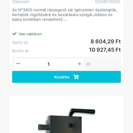
Cikkszám
G594E13000L
Az N°3425 normál rászegező zár igénytelen épületajtók,
kertajtók rögzítésére és bezárására szolgál.Jobbos és
balos kivitelben rendelhető.
Biztonsági fokozat: 2 (MSZ 528-78).
Műszaki feltételek száma: MF 010
Van raktáron
8 604,29 Ft
Nettó ár:
10 927,45 Ft
Bruttó ár:
db
Kosárba