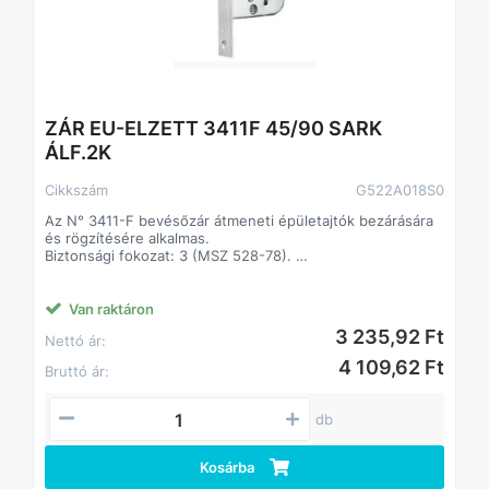
ZÁR EU-ELZETT 3411F 45/90 SARK
ÁLF.2K
Cikkszám
G522A018S0
Az N° 3411-F bevésőzár átmeneti épületajtók bezárására
és rögzítésére alkalmas.
Biztonsági fokozat: 3 (MSZ 528-78).
A zár 20-25 kg/m2 ajtó számára alkalmas.
Műszaki feltételek száma: MF 241-05.
Csapda átállítás: az átállító gyűrűt a csapdaszárról
Van raktáron
lepattintjuk, a csapdát a zártestbe nyomva megfordítjuk.
3 235,92 Ft
Nettó ár:
Ezután a csapdát visszaengedjük a perem csapdanyílásán
keresztül és az átállító gyűrűt visszapattintjuk a
4 109,62 Ft
Bruttó ár:
csapdaszárra.
db
Kosárba