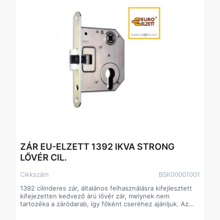
ZÁR EU-ELZETT 1392 IKVA STRONG
LŐVÉR CIL.
Cikkszám
BSK00001001
1392 cilinderes zár, általános felhasználásra kifejlesztett
kifejezetten kedvező árú lővér zár, melynek nem
tartozéka a záródarab, így főként cseréhez ajánljuk. Az
ajtó nyitásirányának tekintetében a zár univerzálisan
felhasználható.