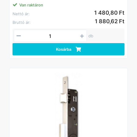
Van raktáron
1 480,80 Ft
Nettó ár:
1 880,62 Ft
Bruttó ár:
db
Kosárba