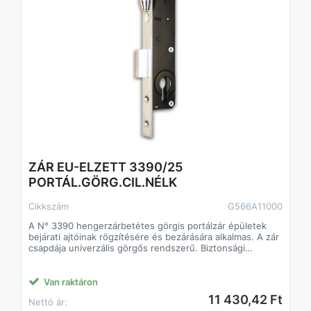
ZÁR EU-ELZETT 3390/25
PORTÁL.GÖRG.CIL.NÉLK
Cikkszám
G566A11000
A N° 3390 hengerzárbetétes görgis portálzár épületek
bejárati ajtóinak rögzítésére és bezárására alkalmas. A zár
csapdája univerzális görgős rendszerű. Biztonsági
fokozat: 4 (MSZ 528-78). A zár 20-25 kg/m2 ajtó számára
alkalmas. Műszaki feltételek száma: MF 075.
Van raktáron
11 430,42 Ft
Nettó ár: