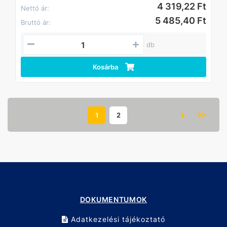
4 319,22 Ft
Nettó ár:
5 485,40 Ft
Bruttó ár:
db
Kosárba
1
2
DOKUMENTUMOK
Adatkezelési tájékoztató