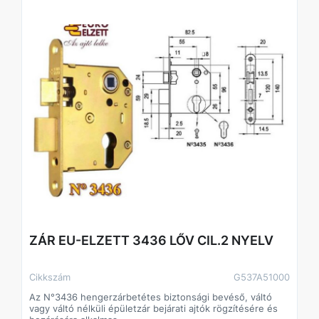
ZÁR EU-ELZETT 3436 LŐV CIL.2 NYELV
Cikkszám
G537A51000
Az N°3436 hengerzárbetétes biztonsági bevéső, váltó
vagy váltó nélküli épületzár bejárati ajtók rögzítésére és