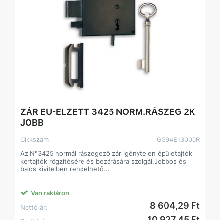
ZÁR EU-ELZETT 3425 NORM.RÁSZEG 2K
JOBB
Cikkszám
G594E13000R
Az N°3425 normál rászegező zár igénytelen épületajtók,
kertajtók rögzítésére és bezárására szolgál.Jobbos és
balos kivitelben rendelhető.
Biztonsági fokozat: 2 (MSZ 528-78).
Műszaki feltételek száma: MF 010
Van raktáron
8 604,29 Ft
Nettó ár:
10 927,45 Ft