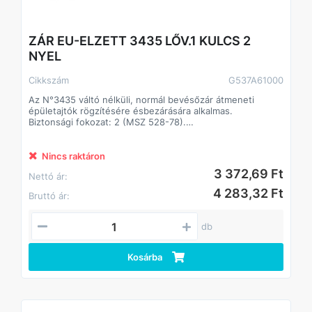
ZÁR EU-ELZETT 3435 LŐV.1 KULCS 2
NYEL
Cikkszám
G537A61000
Az N°3435 váltó nélküli, normál bevésőzár átmeneti
épületajtók rögzítésére ésbezárására alkalmas.
Biztonsági fokozat: 2 (MSZ 528-78).
A zár 20-25 kg/m2 ajtó számára alkalmas.
Műszaki feltételek száma: MF 184.
A csapda átállításához a rajta lévő csavart kicsavarjuk
Nincs raktáron
(benyomott csapda-álláskor). Ezt követően a csapdafejet
3 372,69 Ft
Nettó ár:
kivesszük a zártestből, majd fordítva visszahelyezzük. Ha
készen vagyunk, a csavart visszacsavarjuk.
4 283,32 Ft
Bruttó ár:
db
Kosárba