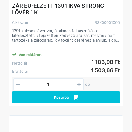
ZÁR EU-ELZETT 1391 IKVA STRONG
LŐVÉR 1 K
Cikkszám
BSK00001000
1391 kulcsos lővér zár, általános felhasználásra
kifejlesztett, kifejezetten kedvező árú zár, melynek nem
tartozéka a záródarab, így főként cseréhez ajánljuk. 1 db
kulcs a tartozéka. Az ajtó nyitásirányának tekintetében a
zár univerzálisan felhasználható, nincsen belőle balos és
jobbos.
Van raktáron
1 183,98 Ft
Nettó ár:
1 503,66 Ft
Bruttó ár:
db
Kosárba