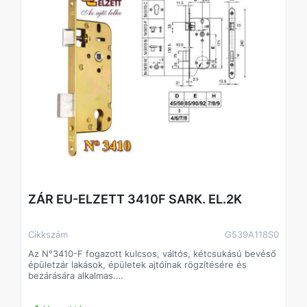
ZÁR EU-ELZETT 3410F SARK. EL.2K
Cikkszám
G539A118S0
Az N°3410-F fogazott kulcsos, váltós, kétcsukású bevéső
épületzár lakások, épületek ajtóinak rögzítésére és
bezárására alkalmas.
A zár maximum 60 kg tömegű ajtószárny számára
alkalmas.