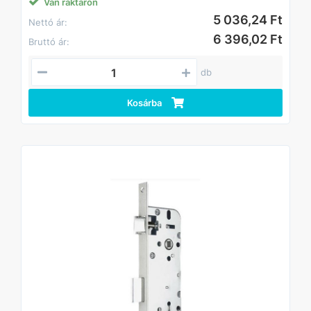
Van raktáron
5 036,24 Ft
Nettó ár:
6 396,02 Ft
Bruttó ár:
db
Kosárba