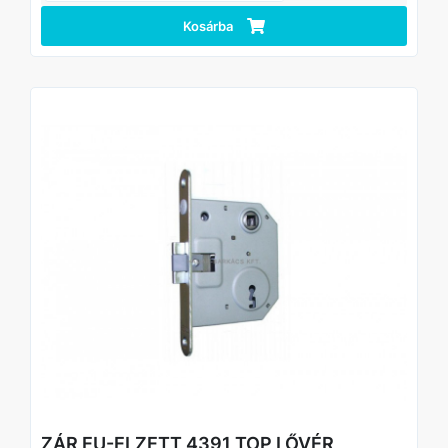
Kosárba
ZÁR EU-ELZETT 4391 TOP LŐVÉR