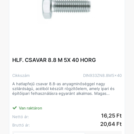
HLF. CSAVAR 8.8 M 5X 40 HORG
Cikkszám
DIN933ZN8.8M5x40
A hatlapfejű csavar 8.8-as anyagminőséggel nagy
szilárdságú, acélból készült rögzítőelem, amely ipari és
építőipari felhasználásra egyaránt alkalmas. Magas
szilárdságának köszönhetően stabil és tartós kötést
biztosít, még nagyobb igénybevétel mellett is. Standard
hatlapfej kialakítása lehetővé teszi a gyors és precíz
Van raktáron
csavarozást villás- vagy dugókulccsal.
16,25 Ft
Nettó ár:
Jellemzők:
• Anyagminőség: 8.8 acél, magas szakítószilárdság
20,64 Ft
Bruttó ár:
• Strapabíró, hosszú élettartamú
• Beltéri és kültéri alkalmazásokhoz egyaránt