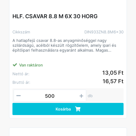
HLF. CSAVAR 8.8 M 6X 30 HORG
Cikkszám
DIN933ZN8.8M6x30
A hatlapfejű csavar 8.8-as anyagminőséggel nagy
szilárdságú, acélból készült rögzítőelem, amely ipari és
építőipari felhasználásra egyaránt alkalmas. Magas
szilárdságának köszönhetően stabil és tartós kötést
biztosít, még nagyobb igénybevétel mellett is. Standard
hatlapfej kialakítása lehetővé teszi a gyors és precíz
Van raktáron
csavarozást villás- vagy dugókulccsal.
13,05 Ft
Nettó ár:
Jellemzők:
• Anyagminőség: 8.8 acél, magas szakítószilárdság
16,57 Ft
Bruttó ár:
• Strapabíró, hosszú élettartamú
• Beltéri és kültéri alkalmazásokhoz egyaránt
• Kompatibilis anyákkal és alátétekkel
db
DIN933.
Kosárba