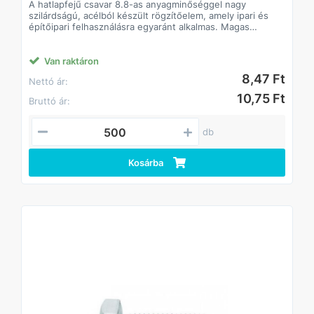
A hatlapfejű csavar 8.8-as anyagminőséggel nagy
szilárdságú, acélból készült rögzítőelem, amely ipari és
építőipari felhasználásra egyaránt alkalmas. Magas
szilárdságának köszönhetően stabil és tartós kötést
biztosít, még nagyobb igénybevétel mellett is. Standard
hatlapfej kialakítása lehetővé teszi a gyors és precíz
Van raktáron
csavarozást villás- vagy dugókulccsal.
8,47 Ft
Nettó ár:
Jellemzők:
• Anyagminőség: 8.8 acél, magas szakítószilárdság
10,75 Ft
Bruttó ár:
• Strapabíró, hosszú élettartamú
• Beltéri és kültéri alkalmazásokhoz egyaránt
• Kompatibilis anyákkal és alátétekkel
db
DIN933.
Kosárba