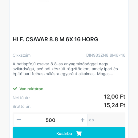
HLF. CSAVAR 8.8 M 6X 16 HORG
Cikkszám
DIN933ZN8.8M6x16
A hatlapfejű csavar 8.8-as anyagminőséggel nagy
szilárdságú, acélból készült rögzítőelem, amely ipari és
építőipari felhasználásra egyaránt alkalmas. Magas
szilárdságának köszönhetően stabil és tartós kötést
biztosít, még nagyobb igénybevétel mellett is. Standard
hatlapfej kialakítása lehetővé teszi a gyors és precíz
Van raktáron
csavarozást villás- vagy dugókulccsal.
12,00 Ft
Nettó ár:
Jellemzők:
• Anyagminőség: 8.8 acél, magas szakítószilárdság
15,24 Ft
Bruttó ár:
• Strapabíró, hosszú élettartamú
• Beltéri és kültéri alkalmazásokhoz egyaránt
• Kompatibilis anyákkal és alátétekkel
db
DIN933.
Kosárba