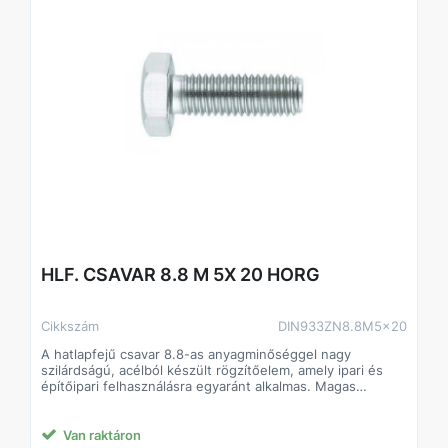
HLF. CSAVAR 8.8 M 5X 20 HORG
Cikkszám
DIN933ZN8.8M5x20
A hatlapfejű csavar 8.8-as anyagminőséggel nagy
szilárdságú, acélból készült rögzítőelem, amely ipari és
építőipari felhasználásra egyaránt alkalmas. Magas
szilárdságának köszönhetően stabil és tartós kötést
biztosít, még nagyobb igénybevétel mellett is. Standard
hatlapfej kialakítása lehetővé teszi a gyors és precíz
Van raktáron