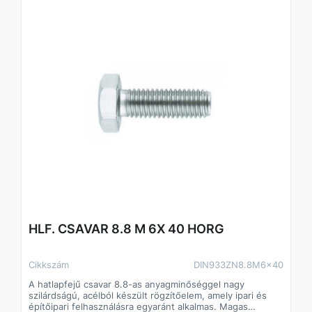
HLF. CSAVAR 8.8 M 6X 40 HORG
Cikkszám
DIN933ZN8.8M6x40
A hatlapfejű csavar 8.8-as anyagminőséggel nagy
szilárdságú, acélból készült rögzítőelem, amely ipari és
építőipari felhasználásra egyaránt alkalmas. Magas