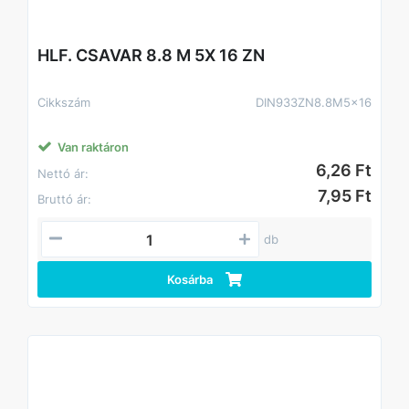
HLF. CSAVAR 8.8 M 5X 16 ZN
Cikkszám
DIN933ZN8.8M5x16
Van raktáron
6,26 Ft
Nettó ár:
7,95 Ft
Bruttó ár:
db
Kosárba