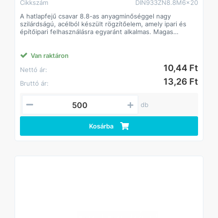
Cikkszám
DIN933ZN8.8M6x20
A hatlapfejű csavar 8.8-as anyagminőséggel nagy
szilárdságú, acélból készült rögzítőelem, amely ipari és
építőipari felhasználásra egyaránt alkalmas. Magas
szilárdságának köszönhetően stabil és tartós kötést
biztosít, még nagyobb igénybevétel mellett is. Standard
hatlapfej kialakítása lehetővé teszi a gyors és precíz
Van raktáron
csavarozást villás- vagy dugókulccsal.
10,44 Ft
Nettó ár:
Jellemzők:
• Anyagminőség: 8.8 acél, magas szakítószilárdság
13,26 Ft
Bruttó ár:
• Strapabíró, hosszú élettartamú
• Beltéri és kültéri alkalmazásokhoz egyaránt
• Kompatibilis anyákkal és alátétekkel
db
DIN933.
Kosárba