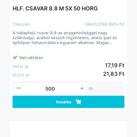
HLF. CSAVAR 8.8 M 5X 50 HORG
Cikkszám
DIN933ZN8.8M5x50
A hatlapfejű csavar 8.8-as anyagminőséggel nagy
szilárdságú, acélból készült rögzítőelem, amely ipari és
építőipari felhasználásra egyaránt alkalmas. Magas
szilárdságának köszönhetően stabil és tartós kötést
biztosít, még nagyobb igénybevétel mellett is. Standard
hatlapfej kialakítása lehetővé teszi a gyors és precíz
Van raktáron
csavarozást villás- vagy dugókulccsal.
17,19 Ft
Nettó ár:
Jellemzők:
• Anyagminőség: 8.8 acél, magas szakítószilárdság
21,83 Ft
Bruttó ár:
• Strapabíró, hosszú élettartamú
• Beltéri és kültéri alkalmazásokhoz egyaránt
• Kompatibilis anyákkal és alátétekkel
db
DIN933.
Kosárba