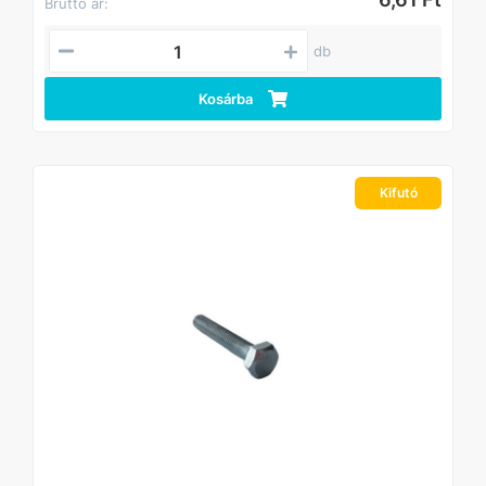
Bruttó ár:
db
Kosárba
Kifutó