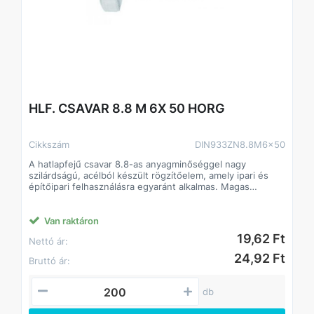
HLF. CSAVAR 8.8 M 6X 50 HORG
Cikkszám
DIN933ZN8.8M6x50
A hatlapfejű csavar 8.8-as anyagminőséggel nagy
szilárdságú, acélból készült rögzítőelem, amely ipari és
építőipari felhasználásra egyaránt alkalmas. Magas
szilárdságának köszönhetően stabil és tartós kötést
biztosít, még nagyobb igénybevétel mellett is. Standard
hatlapfej kialakítása lehetővé teszi a gyors és precíz
Van raktáron
csavarozást villás- vagy dugókulccsal.
19,62 Ft
Nettó ár:
Jellemzők:
• Anyagminőség: 8.8 acél, magas szakítószilárdság
24,92 Ft
Bruttó ár:
• Strapabíró, hosszú élettartamú
• Beltéri és kültéri alkalmazásokhoz egyaránt
• Kompatibilis anyákkal és alátétekkel
db
DIN933.