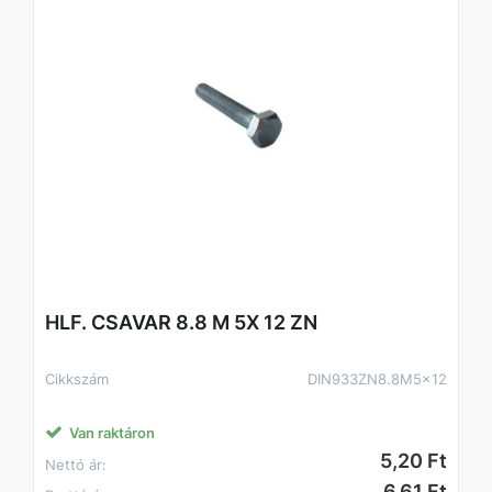
HLF. CSAVAR 8.8 M 5X 12 ZN
Cikkszám
DIN933ZN8.8M5x12
Van raktáron
5,20 Ft
Nettó ár:
6,61 Ft