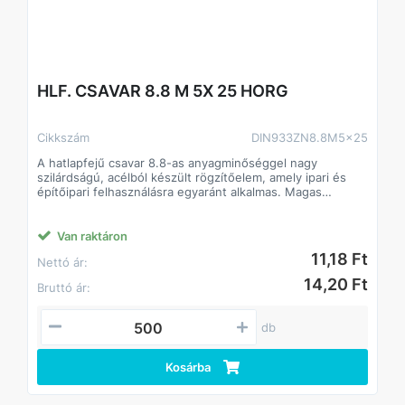
HLF. CSAVAR 8.8 M 5X 25 HORG
Cikkszám
DIN933ZN8.8M5x25
A hatlapfejű csavar 8.8-as anyagminőséggel nagy
szilárdságú, acélból készült rögzítőelem, amely ipari és
építőipari felhasználásra egyaránt alkalmas. Magas
szilárdságának köszönhetően stabil és tartós kötést
biztosít, még nagyobb igénybevétel mellett is. Standard
hatlapfej kialakítása lehetővé teszi a gyors és precíz
Van raktáron
csavarozást villás- vagy dugókulccsal.
11,18 Ft
Nettó ár:
Jellemzők:
• Anyagminőség: 8.8 acél, magas szakítószilárdság
14,20 Ft
Bruttó ár:
• Strapabíró, hosszú élettartamú
• Beltéri és kültéri alkalmazásokhoz egyaránt
• Kompatibilis anyákkal és alátétekkel
db
DIN933.
Kosárba