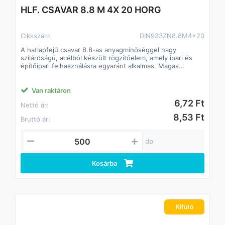
HLF. CSAVAR 8.8 M 4X 20 HORG
Cikkszám
DIN933ZN8.8M4x20
A hatlapfejű csavar 8.8-as anyagminőséggel nagy
szilárdságú, acélból készült rögzítőelem, amely ipari és
építőipari felhasználásra egyaránt alkalmas. Magas
szilárdságának köszönhetően stabil és tartós kötést
biztosít, még nagyobb igénybevétel mellett is. Standard
hatlapfej kialakítása lehetővé teszi a gyors és precíz
Van raktáron
csavarozást villás- vagy dugókulccsal.
6,72 Ft
Nettó ár:
Jellemzők:
• Anyagminőség: 8.8 acél, magas szakítószilárdság
8,53 Ft
Bruttó ár:
• Strapabíró, hosszú élettartamú
• Beltéri és kültéri alkalmazásokhoz egyaránt
• Kompatibilis anyákkal és alátétekkel
db
DIN933.
Kosárba
Kifutó