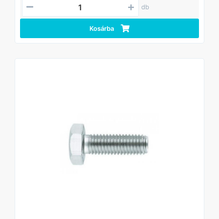
• Kompatibilis anyákkal és alátétekkel
db
DIN933.
Kosárba