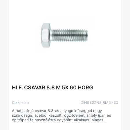
HLF. CSAVAR 8.8 M 5X 60 HORG
Cikkszám
DIN933ZN8.8M5x60
A hatlapfejű csavar 8.8-as anyagminőséggel nagy
szilárdságú, acélból készült rögzítőelem, amely ipari és
építőipari felhasználásra egyaránt alkalmas. Magas
szilárdságának köszönhetően stabil és tartós kötést
biztosít, még nagyobb igénybevétel mellett is. Standard