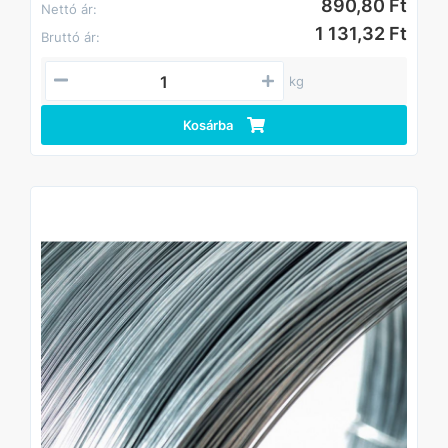
890,80 Ft
Nettó ár:
1 131,32 Ft
Bruttó ár:
kg
Kosárba