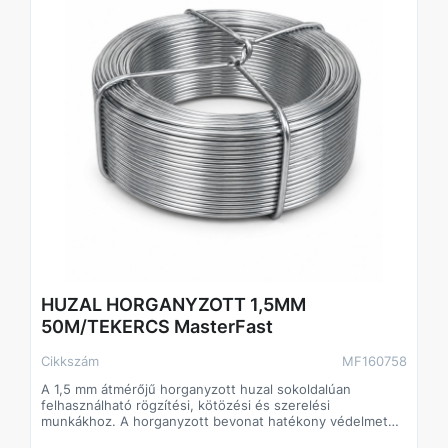
HUZAL HORGANYZOTT 1,5MM
50M/TEKERCS MasterFast
Cikkszám
MF160758
A 1,5 mm átmérőjű horganyzott huzal sokoldalúan
felhasználható rögzítési, kötözési és szerelési
munkákhoz. A horganyzott bevonat hatékony védelmet
nyújt a korrózió ellen, így kültéri és beltéri alkalmazások