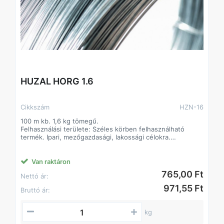
HUZAL HORG 1.6
Cikkszám
HZN-16
100 m kb. 1,6 kg tömegű.
Felhasználási területe: Széles körben felhasználható
termék. Ipari, mezőgazdasági, lakossági célokra.
Alapanyaga: I. oszt. lágyacél
Felületkezelés típusa:
Jellemzően tüzihorganyzás, egyes átmérőknél elektro
Van raktáron
galvanizálás.
765,00 Ft
Nettó ár:
971,55 Ft
Bruttó ár:
kg