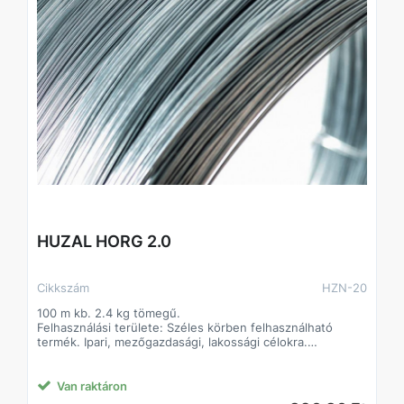
HUZAL HORG 2.0
Cikkszám
HZN-20
100 m kb. 2.4 kg tömegű.
Felhasználási területe: Széles körben felhasználható
termék. Ipari, mezőgazdasági, lakossági célokra.
Alapanyaga: I. oszt. lágyacél
Felületkezelés típusa:
Jellemzően tüzihorganyzás, egyes átmérőknél elektro
Van raktáron
galvanizálás.