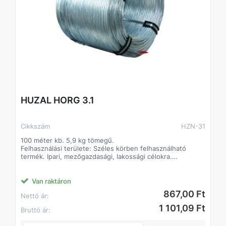
HUZAL HORG 3.1
Cikkszám
HZN-31
100 méter kb. 5,9 kg tömegű.
Felhasználási területe: Széles körben felhasználható
termék. Ipari, mezőgazdasági, lakossági célokra.
Alapanyaga: I. oszt. lágyacél
Felületkezelés típusa:
Jellemzően tüzihorganyzás, egyes átmérőknél elektro
Van raktáron
galvanizálás.
867,00 Ft
Nettó ár:
1 101,09 Ft
Bruttó ár: