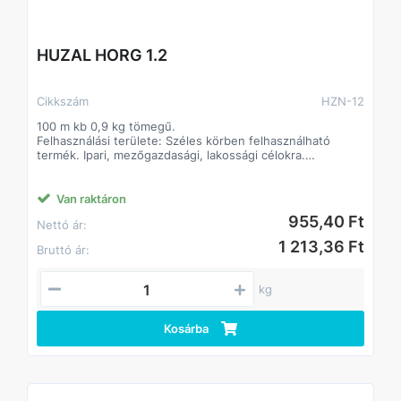
HUZAL HORG 1.2
Cikkszám
HZN-12
100 m kb 0,9 kg tömegű.
Felhasználási területe: Széles körben felhasználható
termék. Ipari, mezőgazdasági, lakossági célokra.
Alapanyaga: I. oszt. lágyacél
Felületkezelés típusa:
Jellemzően tüzihorganyzás, egyes átmérőknél elektro
Van raktáron
galvanizálás.
955,40 Ft
Nettó ár:
1 213,36 Ft
Bruttó ár:
kg
Kosárba