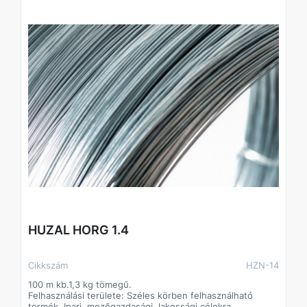
HUZAL HORG 1.4
Cikkszám
HZN-14
100 m kb.1,3 kg tömegű.
Felhasználási területe: Széles körben felhasználható
termék. Ipari, mezőgazdasági, lakossági célokra.