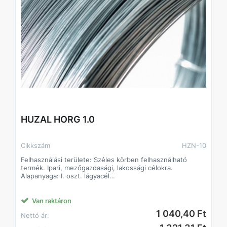
HUZAL HORG 1.0
Cikkszám
HZN-10
Felhasználási területe: Széles körben felhasználható
termék. Ipari, mezőgazdasági, lakossági célokra.
Alapanyaga: I. oszt. lágyacél
Felületkezelés típusa:
Jellemzően tüzihorganyzás, egyes átmérőknél elektro
galvanizálás.
Van raktáron
1 040,40 Ft
Nettó ár: