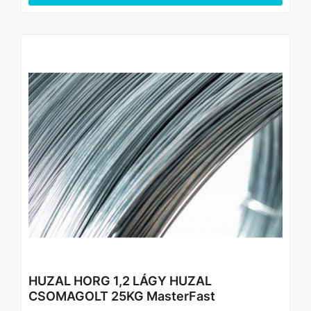
• Rugalmas és könnyen formálható: ideális kézi és gépi
felhasználáshoz
HUZAL HORG 1,2 LÁGY HUZAL
CSOMAGOLT 25KG MasterFast