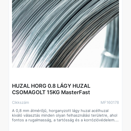
HUZAL HORG 0.8 LÁGY HUZAL
CSOMAGOLT 15KG MasterFast
Cikkszám
MF160178
A 0,8 mm átmérőjű, horganyzott lágy huzal acélhuzal
kiváló választás minden olyan felhasználási területre, ahol
fontos a rugalmasság, a tartósság és a korrózióvédelem.
A horganyzásnak köszönhetően a huzal kültéri
környezetben is hosszú élettartamú, ellenáll az