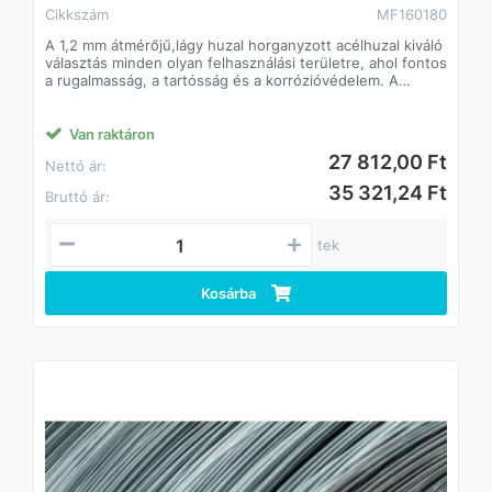
Cikkszám
MF160180
A 1,2 mm átmérőjű,lágy huzal horganyzott acélhuzal kiváló
választás minden olyan felhasználási területre, ahol fontos
a rugalmasság, a tartósság és a korrózióvédelem. A
horganyzásnak köszönhetően a huzal kültéri
környezetben is hosszú élettartamú, ellenáll az
időjárásnak, és nehezen rozsdásodik. A 25 kg-os,
Van raktáron
egyenletesen tekercselt csomagolás könnyű
27 812,00 Ft
Nettó ár:
kezelhetőséget biztosít.
Főbb jellemzők
35 321,24 Ft
Bruttó ár:
• Átmérő: 1,2 mm
• Kiszerelés: 25 kg
• Felületkezelés: horganyzott
tek
Előnyök
• Korrózióálló: horganyzott bevonat a hosszú
élettartamért
Kosárba
• Rugalmas és könnyen formálható: ideális kézi és gépi
felhasználáshoz