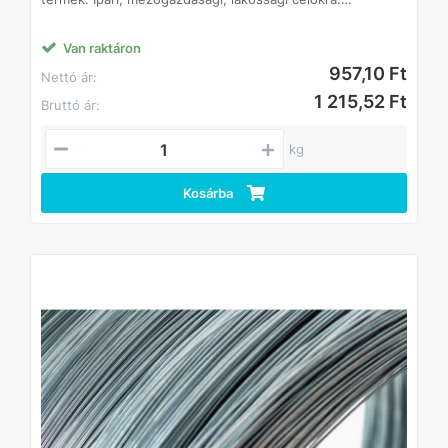
Alapanyaga: I. oszt. lágyacél
Felületkezelés típusa:
Jellemzően tüzihorganyzás, egyes átmérőknél elektro
Van raktáron
galvanizálás.
957,10 Ft
Nettó ár:
1 215,52 Ft
Bruttó ár:
kg
Kosárba