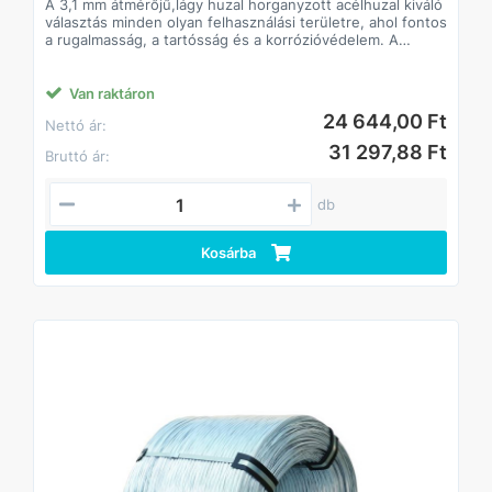
A 3,1 mm átmérőjű,lágy huzal horganyzott acélhuzal kiváló
választás minden olyan felhasználási területre, ahol fontos
a rugalmasság, a tartósság és a korrózióvédelem. A
horganyzásnak köszönhetően a huzal kültéri
környezetben is hosszú élettartamú, ellenáll az
időjárásnak, és nehezen rozsdásodik. A 25 kg-os,
Van raktáron
egyenletesen tekercselt csomagolás könnyű
24 644,00 Ft
Nettó ár:
kezelhetőséget biztosít.
Főbb jellemzők
31 297,88 Ft
Bruttó ár:
• Átmérő: 3,1 mm
• Kiszerelés: 25 kg
• Felületkezelés: horganyzott
db
Előnyök
• Korrózióálló: horganyzott bevonat a hosszú
élettartamért
Kosárba
• Rugalmas és könnyen formálható: ideális kézi és gépi
felhasználáshoz