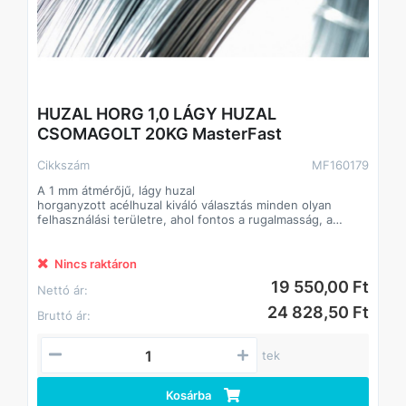
HUZAL HORG 1,0 LÁGY HUZAL
CSOMAGOLT 20KG MasterFast
Cikkszám
MF160179
A 1 mm átmérőjű, lágy huzal
horganyzott acélhuzal kiváló választás minden olyan
felhasználási területre, ahol fontos a rugalmasság, a
tartósság és a korrózióvédelem. A horganyzásnak
köszönhetően a huzal kültéri környezetben is hosszú
élettartamú, ellenáll az időjárásnak, és nehezen
Nincs raktáron
rozsdásodik. A 20 kg-os, egyenletesen tekercselt
19 550,00 Ft
Nettó ár:
csomagolás könnyű kezelhetőséget biztosít.
Főbb jellemzők
24 828,50 Ft
Bruttó ár:
• Átmérő: 1 mm
• Kiszerelés: 20 kg
• Felületkezelés: horganyzott
tek
Előnyök
• Korrózióálló: horganyzott bevonat a hosszú
élettartamért
Kosárba