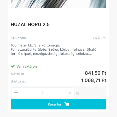
HUZAL HORG 2.5
Cikkszám
HZN-25
100 méter kb. 3 ,9 kg tömegű.
Felhasználási területe: Széles körben felhasználható
termék. Ipari, mezőgazdasági, lakossági célokra.
Alapanyaga: I. oszt. lágyacél
Felületkezelés típusa:
Jellemzően tüzihorganyzás, egyes átmérőknél elektro
Van raktáron
galvanizálás.
841,50 Ft
Nettó ár:
1 068,71 Ft
Bruttó ár:
kg
Kosárba