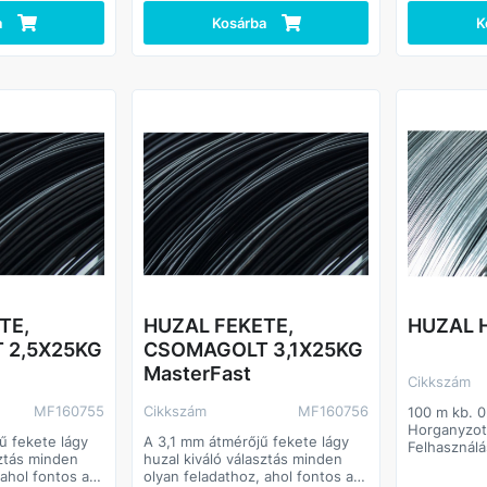
a
Kosárba
K
TE,
HUZAL FEKETE,
HUZAL 
 2,5X25KG
CSOMAGOLT 3,1X25KG
MasterFast
Cikkszám
MF160755
Cikkszám
MF160756
100 m kb. 
Horganyzot
ű fekete lágy
A 3,1 mm átmérőjű fekete lágy
Felhasználá
sztás minden
huzal kiváló választás minden
körben felh
 ahol fontos a
olyan feladathoz, ahol fontos a
Ipari, mező