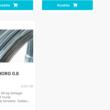
• Kiszerelés: 25 kg
osárba
Kosárba
• Csomagolás: tekercselt,
fóliázott csomag
Előnyök
• Könnyen hajlítható és
formálható – ideális kézi
felhasználáshoz
• Gazdaságos nagy kiszerelés –
ipari és nagy volumenű
munkákhoz ideális
HORG 0.8
HZN-08
0.39 kg tömegű.
t huzal.
si területe: Széles
asználható termék.
gazdasági, lakossági