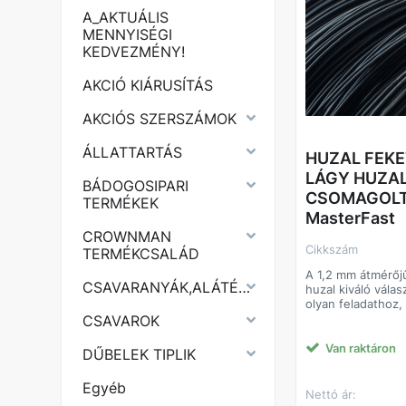
A_AKTUÁLIS
MENNYISÉGI
KEDVEZMÉNY!
AKCIÓ KIÁRUSÍTÁS
AKCIÓS SZERSZÁMOK
ÁLLATTARTÁS
HUZAL FEKET
LÁGY HUZA
BÁDOGOSIPARI
CSOMAGOLT
TERMÉKEK
MasterFast
CROWNMAN
Cikkszám
TERMÉKCSALÁD
A 1,2 mm átmérőjű
CSAVARANYÁK,ALÁTÉTEK
huzal kiváló vála
olyan feladathoz,
jó formálhatóság 
CSAVAROK
megbízható szakít
lágyított anyag bi
Van raktáron
DŰBELEK TIPLIK
huzal könnyen haj
csomózható és te
Egyéb
legyen, mégis me
Nettó ár:
tartson. A 25 kg-