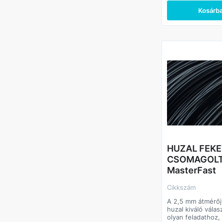
Kosárb
HUZAL FEKE
CSOMAGOLT
MasterFast
Cikkszám
A 2,5 mm átmérőj
huzal kiváló vála
olyan feladathoz,