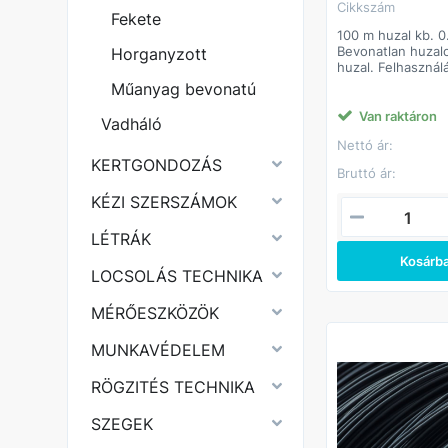
Cikkszám
Fekete
100 m huzal kb. 
Bevonatlan huzalo
Horganyzott
huzal. Felhasználá
Széles körben fe
Műanyag bevonatú
termék. Jellemzőe
alapanyagként. Al
Van raktáron
Vadháló
oszt. lágyacél.
Nettó ár:
KERTGONDOZÁS
Bruttó ár:
KÉZI SZERSZÁMOK
LÉTRÁK
Kosárb
LOCSOLÁS TECHNIKA
MÉRŐESZKÖZÖK
MUNKAVÉDELEM
RÖGZITÉS TECHNIKA
SZEGEK