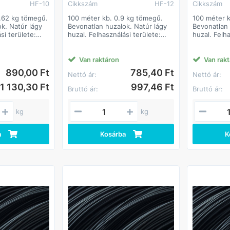
HF-10
Cikkszám
HF-12
Cikkszám
0.62 kg tömegű.
100 méter kb. 0.9 kg tömegű.
100 méter k
k. Natúr lágy
Bevonatlan huzalok. Natúr lágy
Bevonatlan 
si területe:
huzal. Felhasználási területe:
huzal. Felha
lhasználható
Széles körben felhasználható
Széles körb
n építőipari
termék. Jellemzően építőipari
termék. Jel
apanyaga: I.
alapanyagként. Alapanyaga: I.
alapanyagké
Van raktáron
Van rak
oszt. lágyacél.
oszt. lágyac
890,00 Ft
785,40 Ft
Nettó ár:
Nettó ár:
1 130,30 Ft
997,46 Ft
Bruttó ár:
Bruttó ár:
kg
kg
a
Kosárba
K