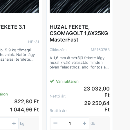
EKETE 3.1
HUZAL FEKETE,
CSOMAGOLT 1,6X25KG
MasterFast
HF-31
Cikkszám
MF160753
kb. 5.9 kg tömegű.
huzalok. Natúr lágy
A 1,6 mm átmérőjű fekete lágy
sználási területe:
huzal kiváló választás minden
en felhasználható
olyan feladathoz, ahol fontos a
lemzően építőipari
jó formálhatóság és a
nt. Alapanyaga: I.
megbízható szakítószilárdság. A
él.
lágyított anyag biztosítja, hogy a
Van raktáron
huzal könnyen hajlítható,
23 032,00
csomózható és tekercselhető
táron
Ft
legyen, mégis megfelelően
Nettó ár:
tartson. A 25 kg-os nagy
822,80 Ft
29 250,64
kiszerelés gazdaságos megoldás
1 044,96 Ft
ipari, mezőgazdasági és
Ft
Bruttó ár:
építőipari munkákhoz is.
Főbb jellemzők
kg
db
• Átmérő: 1,6 mm