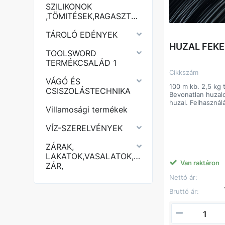
SZILIKONOK
,TÖMITÉSEK,RAGASZTÓK,PURHABOK,
TÁROLÓ EDÉNYEK
HUZAL FEKE
TOOLSWORD
TERMÉKCSALÁD 1
Cikkszám
VÁGÓ ÉS
100 m kb. 2,5 kg
CSISZOLÁSTECHNIKA
Bevonatlan huzalo
huzal. Felhasználá
Villamosági termékek
Széles körben fe
termék. Jellemzőe
alapanyagként. Al
VÍZ-SZERELVÉNYEK
oszt. lágyacél.
ZÁRAK,
LAKATOK,VASALATOK,KERÉKPÁR
Van raktáron
ZÁR,
Nettó ár:
Bruttó ár: