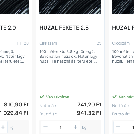
TE 2.0
HUZAL FEKETE 2.5
HUZAL F
HF-20
Cikkszám
HF-25
Cikkszám
 tömegű.
100 méter kb. 3.8 kg tömegű.
100 méter 
k. Natúr lágy
Bevonatlan huzalok. Natúr lágy
Bevonatlan 
si területe:
huzal. Felhasználási területe:
huzal. Felha
lhasználható
Széles körben felhasználható
Széles körb
n építőipari
termék. Jellemzően építőipari
termék. Jel
apanyaga: I.
alapanyagként. Alapanyaga: I.
alapanyagké
oszt. lágyacél.
oszt. lágyac
Van raktáron
Van rak
810,90 Ft
741,20 Ft
Nettó ár:
Nettó ár:
1 029,84 Ft
941,32 Ft
Bruttó ár:
Bruttó ár:
kg
kg