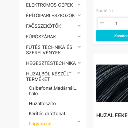
kiszerelés gazda
ELEKTROMOS GÉPEK
ipari, mezőgazdas
Bruttó ár:
építőipari munkák
ÉPÍTŐIPARI ESZKÖZŐK
Főbb jellemzők
FAÖSSZEKÖTŐK
• Átmérő: 1,2 mm
• Kiszerelés: 25 
Kosárb
FÚRÓSZÁRAK
• Csomagolás: tek
fóliázott csomag
Előnyök
FŰTÉS TECHNIKA ÉS
• Könnyen hajlíth
SZERELVÉNYEK
formálható – ideál
felhasználáshoz
HEGESZTÉSTECHNIKA
• Gazdaságos nag
ipari és nagy vo
munkákhoz ideáli
HUZALBÓL KÉSZÜLT
TERMÉKET
Csibefonat,Madárháló,Ponthegesztett
háló
Huzalfeszítő
Kerítés drótfonat
HUZAL FEKET
Lágyhuzal