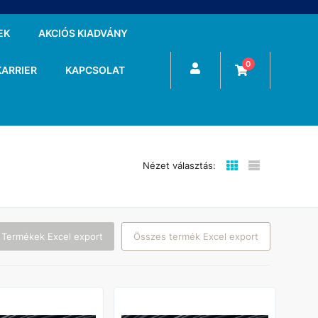
EK
AKCIÓS KIADVÁNY
0
KARRIER
KAPCSOLAT
Nézet választás:
 Termékek Excel export
Összes termék Excel export