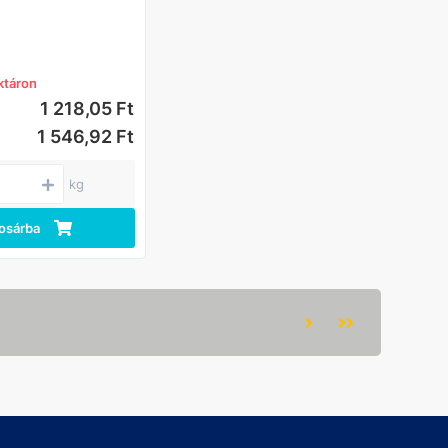
I. oszt. lágyacél
lés típusa:
 tüzihorganyzás,
rőknél elektro
ktáron
.
1 218,05 Ft
1 546,92 Ft
kg
osárba