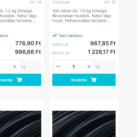
HF-14
Cikkszám
HF-16
b. 1.2 kg tömegű.
100 méter kb. 1.5 kg tömegű.
huzalok. Natúr lágy
Bevonatlan huzalok. Natúr lágy
sználási területe:
huzal. Felhasználási területe:
en felhasználható
Széles körben felhasználható
lemzően építőipari
termék. Jellemzően építőipari
nt. Alapanyaga: I.
alapanyagként. Alapanyaga: I.
táron
Van raktáron
él.
oszt. lágyacél.
776,90 Ft
967,85 Ft
Nettó ár:
986,66 Ft
1 229,17 Ft
Bruttó ár:
kg
kg
osárba
Kosárba