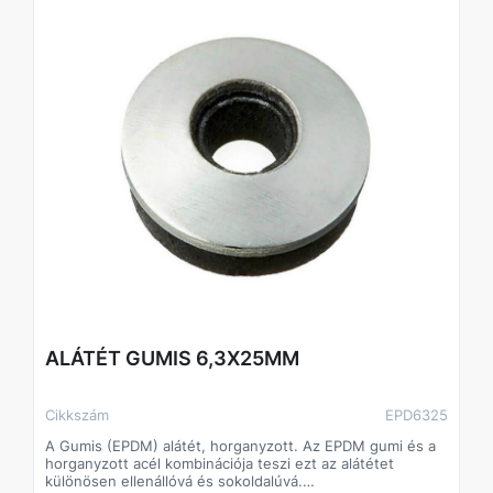
ALÁTÉT GUMIS 6,3X25MM
Cikkszám
EPD6325
A Gumis (EPDM) alátét, horganyzott. Az EPDM gumi és a
horganyzott acél kombinációja teszi ezt az alátétet
különösen ellenállóvá és sokoldalúvá.