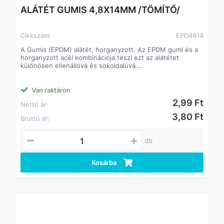
ALÁTÉT GUMIS 4,8X14MM /TÖMÍTŐ/
Cikkszám
EPD4814
A Gumis (EPDM) alátét, horganyzott. Az EPDM gumi és a
horganyzott acél kombinációja teszi ezt az alátétet
különösen ellenállóvá és sokoldalúvá.
Alkalmazási területek: Építőipar, víz- és hőszigetelés,
autóipar,
Anyag: EPDM gumi és horganyzott acél
Van raktáron
Változó átmérők és vastagságok.
2,99 Ft
Nettó ár:
3,80 Ft
Bruttó ár:
db
Kosárba