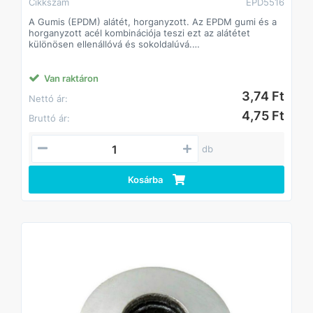
Cikkszám
EPD5516
A Gumis (EPDM) alátét, horganyzott. Az EPDM gumi és a
horganyzott acél kombinációja teszi ezt az alátétet
különösen ellenállóvá és sokoldalúvá.
Alkalmazási területek: Építőipar, víz- és hőszigetelés,
autóipar,
Anyag: EPDM gumi és horganyzott acél
Van raktáron
Változó átmérők és vastagságok.
3,74 Ft
Nettó ár:
4,75 Ft
Bruttó ár:
db
Kosárba