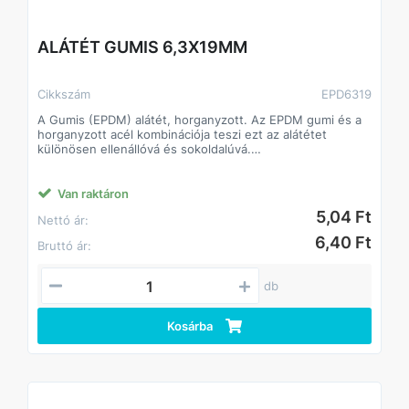
ALÁTÉT GUMIS 6,3X19MM
Cikkszám
EPD6319
A Gumis (EPDM) alátét, horganyzott. Az EPDM gumi és a
horganyzott acél kombinációja teszi ezt az alátétet
különösen ellenállóvá és sokoldalúvá.
Alkalmazási területek: Építőipar, víz- és hőszigetelés,
autóipar,
Anyag: EPDM gumi és horganyzott acél
Van raktáron
Változó átmérők és vastagságok.
5,04 Ft
Nettó ár:
6,40 Ft
Bruttó ár:
db
Kosárba