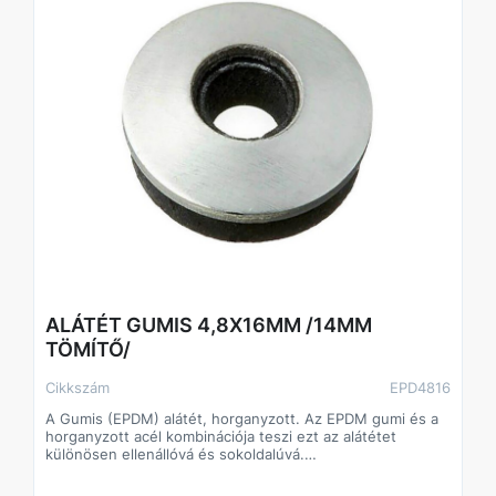
ALÁTÉT GUMIS 4,8X16MM /14MM
TÖMÍTŐ/
Cikkszám
EPD4816
A Gumis (EPDM) alátét, horganyzott. Az EPDM gumi és a
horganyzott acél kombinációja teszi ezt az alátétet
különösen ellenállóvá és sokoldalúvá.
Alkalmazási területek: Építőipar, víz- és hőszigetelés,
autóipar,