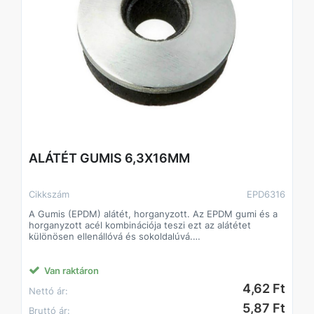
ALÁTÉT GUMIS 6,3X16MM
Cikkszám
EPD6316
A Gumis (EPDM) alátét, horganyzott. Az EPDM gumi és a
horganyzott acél kombinációja teszi ezt az alátétet
különösen ellenállóvá és sokoldalúvá.
Alkalmazási területek: Építőipar, víz- és hőszigetelés,
autóipar,
Anyag: EPDM gumi és horganyzott acél
Van raktáron
Változó átmérők és vastagságok.
4,62 Ft
Nettó ár:
5,87 Ft
Bruttó ár: