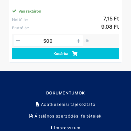
Alkalmazási területek: Építőipar, víz- és hőszigetelés,
autóipar,
Anyag: EPDM gumi és horganyzott acél
Van raktáron
Változó átmérők és vastagságok.
7,15 Ft
Nettó ár:
9,08 Ft
Bruttó ár:
db
Kosárba
DOKUMENTUMOK
Adatkezelési tájékoztató
Általános szerződési feltételek
Impresszum