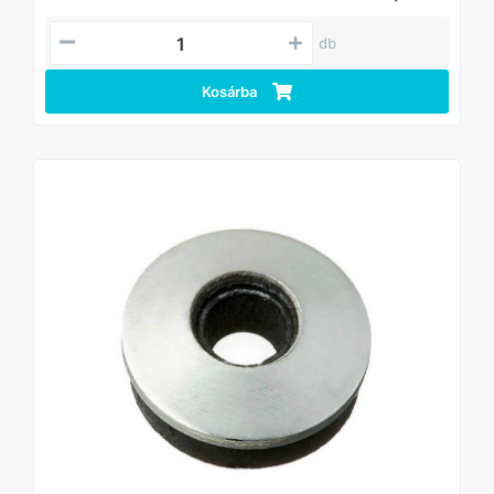
db
Kosárba