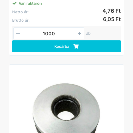
Anyag: EPDM gumi és horganyzott acél
Van raktáron
Változó átmérők és vastagságok.
4,76 Ft
Nettó ár:
6,05 Ft
Bruttó ár:
db
Kosárba