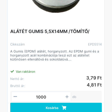
ALÁTÉT GUMIS 5,5X14MM /TÖMÍTŐ/
Cikkszám
EPD5514
A Gumis (EPDM) alátét, horganyzott. Az EPDM gumi és a
horganyzott acél kombinációja teszi ezt az alátétet
különösen ellenállóvá és sokoldalúvá.
Alkalmazási területek: Építőipar, víz- és hőszigetelés,
autóipar,
Anyag: EPDM gumi és horganyzott acél
Van raktáron
Változó átmérők és vastagságok.
3,79 Ft
Nettó ár:
4,81 Ft
Bruttó ár:
db
Kosárba