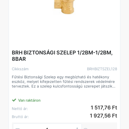
BRH BIZTONSÁGI SZELEP 1/2BM-1/2BM,
8BAR
Cikkszám
BRHBIZTSZEL128
Fűtési Biztonsági Szelep egy megbízható és hatékony
eszköz, melyet kifejezetten fűtési rendszerek védelmére
terveztek. Ez a szelep kulcsfontosságú szerepet játszik
abban, hogy megőrizze a fűtési rendszer integritását és
biztonságát. Az alábbiakban bemutatjuk a termék főbb
jellemzőit és előnyeit:
Van raktáron
1 517,76 Ft
Nettó ár:
1 927,56 Ft
Bruttó ár: