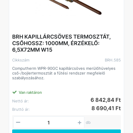
BRH KAPILLÁRCSÖVES TERMOSZTÁT,
CSŐHOSSZ: 1000MM, ÉRZÉKELŐ:
6,5X72MM W15
Cikkszám
BRH.585
Computherm WPR-90GC kapillárcsöves merülőhüvelyes
cső-/bojlertermosztát a fűtési rendszer megfelelő
szabályozásához.
Van raktáron
6 842,84 Ft
Nettó ár:
8 690,41 Ft
Bruttó ár:
db