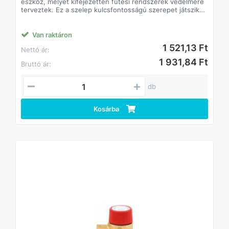
eszköz, melyet kifejezetten fűtési rendszerek védelmére
terveztek. Ez a szelep kulcsfontosságú szerepet játszik
abban, hogy megőrizze a fűtési rendszer integritását és
biztonságát. Az alábbiakban bemutatjuk a termék főbb
jellemzőit és előnyeit:
Van raktáron
1 521,13 Ft
Nettó ár:
1 931,84 Ft
Bruttó ár:
db
Kosárba