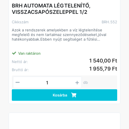
BRH AUTOMATA LÉGTELENÍTŐ,
VISSZACSAPÓSZELEPPEL 1/2
Cikkszám
BRH.552
Azok a rendszerek amelyekben a víz légtelenítése
megfelelő és nem tartalmaz szennyeződéseket,jóval
hatékonyabbak.Ebben nyújt segítséget a fűtési
rendszerek elengedhetetlen kiegészítő szerelvénye a
automata légtelenitő.
Van raktáron
1 540,00 Ft
Nettó ár:
1 955,79 Ft
Bruttó ár:
db
Kosárba