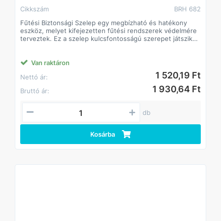
Cikkszám
BRH 682
Fűtési Biztonsági Szelep egy megbízható és hatékony
eszköz, melyet kifejezetten fűtési rendszerek védelmére
terveztek. Ez a szelep kulcsfontosságú szerepet játszik
abban, hogy megőrizze a fűtési rendszer integritását és
biztonságát. Az alábbiakban bemutatjuk a termék főbb
jellemzőit és előnyeit:
Van raktáron
1 520,19 Ft
Nettó ár:
1 930,64 Ft
Bruttó ár:
db
Kosárba