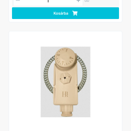
db
Kosárba