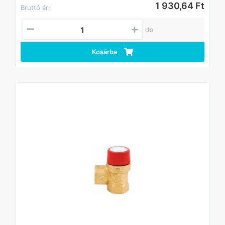
1 930,64 Ft
Bruttó ár:
db
Kosárba