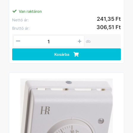
Van raktáron
241,35 Ft
Nettó ár:
306,51 Ft
Bruttó ár:
db
Kosárba