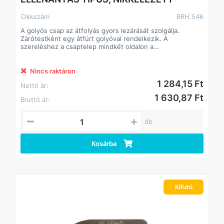
Cikkszám
BRH.546
A golyós csap az átfolyás gyors lezárását szolgálja.
Zárótestként egy átfúrt golyóval rendelkezik. A
szereléshez a csaptelep mindkét oldalon a
csőcsatlakozókkal kerül összekötésre. A kézreálló kar
viszi át a forgást a csapra, és egy negyed fordulatot
követően az átfolyás megszakad.
Nincs raktáron
1 284,15 Ft
Nettó ár:
1 630,87 Ft
Bruttó ár:
db
Kosárba
Kifutó