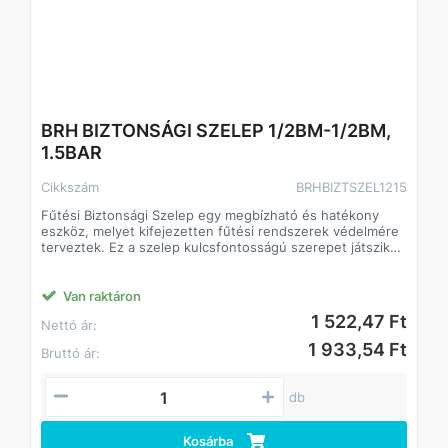
BRH BIZTONSÁGI SZELEP 1/2BM-1/2BM,
1.5BAR
Cikkszám
BRHBIZTSZEL1215
Fűtési Biztonsági Szelep egy megbízható és hatékony
eszköz, melyet kifejezetten fűtési rendszerek védelmére
terveztek. Ez a szelep kulcsfontosságú szerepet játszik
abban, hogy megőrizze a fűtési rendszer integritását és
biztonságát. Az alábbiakban bemutatjuk a termék főbb
jellemzőit és előnyeit:
Van raktáron
1 522,47 Ft
Nettó ár:
1 933,54 Ft
Bruttó ár:
db
Kosárba