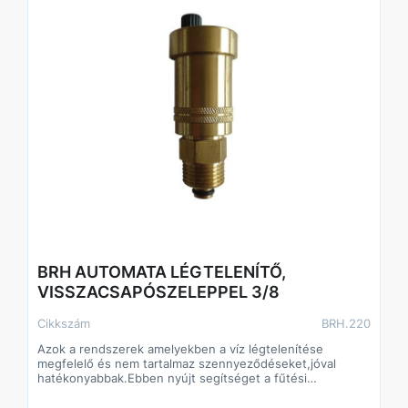
BRH AUTOMATA LÉGTELENÍTŐ,
VISSZACSAPÓSZELEPPEL 3/8
Cikkszám
BRH.220
Azok a rendszerek amelyekben a víz légtelenítése
megfelelő és nem tartalmaz szennyeződéseket,jóval
hatékonyabbak.Ebben nyújt segítséget a fűtési
rendszerek elengedhetetlen kiegészítő szerelvénye a
automata légtelenitő