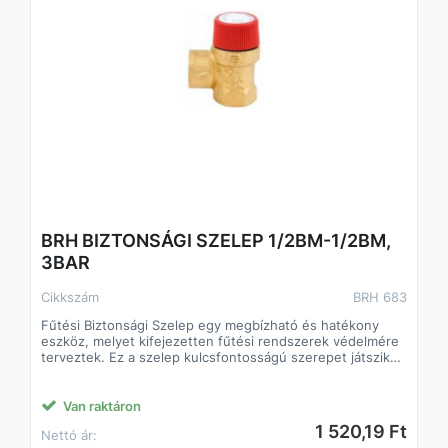
BRH BIZTONSÁGI SZELEP 1/2BM-1/2BM,
3BAR
Cikkszám
BRH 683
Fűtési Biztonsági Szelep egy megbízható és hatékony
eszköz, melyet kifejezetten fűtési rendszerek védelmére
terveztek. Ez a szelep kulcsfontosságú szerepet játszik
abban, hogy megőrizze a fűtési rendszer integritását és
biztonságát. Az alábbiakban bemutatjuk a termék főbb
jellemzőit és előnyeit:
Van raktáron
1 520,19 Ft
Nettó ár: