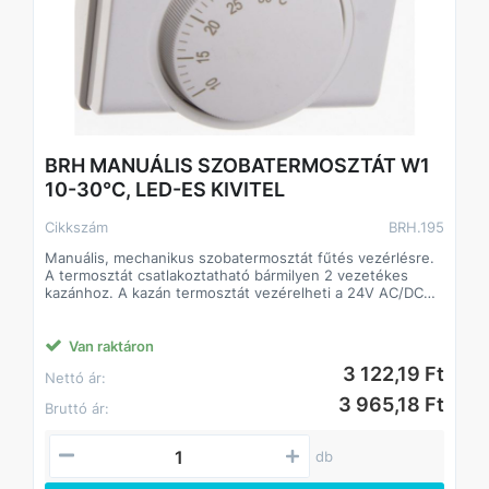
BRH MANUÁLIS SZOBATERMOSZTÁT W1
10-30°C, LED-ES KIVITEL
Cikkszám
BRH.195
Manuális, mechanikus szobatermosztát fűtés vezérlésre.
A termosztát csatlakoztatható bármilyen 2 vezetékes
kazánhoz. A kazán termosztát vezérelheti a 24V AC/DC
vagy a 230V AC-s fűtés vezérléssel rendelkező
készülékeket is. A Computherm termosztát egyszerű
kezelhetőségével és megbízhatóságával olcsó megoldást
Van raktáron
nyújt a fűtés vezérléséhez.
3 122,19 Ft
Nettó ár:
3 965,18 Ft
Bruttó ár:
db