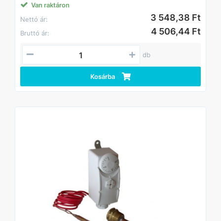
Van raktáron
3 548,38 Ft
Nettó ár:
4 506,44 Ft
Bruttó ár:
db
Kosárba