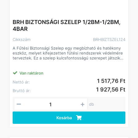
BRH BIZTONSÁGI SZELEP 1/2BM-1/2BM,
4BAR
Cikkszám
BRHBIZTSZEL124
A Fűtési Biztonsági Szelep egy megbízható és hatékony
eszköz, melyet kifejezetten fűtési rendszerek védelmére
terveztek. Ez a szelep kulcsfontosságú szerepet játszik
abban, hogy megőrizze a fűtési rendszer integritását és
biztonságát. Az alábbiakban bemutatjuk a termék főbb
jellemzőit és előnyeit:
Van raktáron
1 517,76 Ft
Nettó ár:
1 927,56 Ft
Bruttó ár:
db
Kosárba