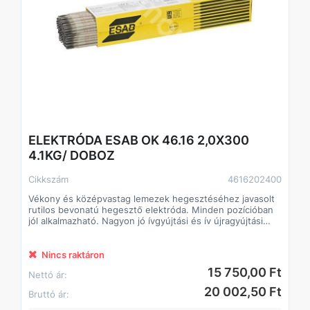
ELEKTRÓDA ESAB OK 46.16 2,0X300
4.1KG/ DOBOZ
Cikkszám
4616202400
Vékony és középvastag lemezek hegesztéséhez javasolt
rutilos bevonatú hegesztő elektróda. Minden pozícióban
jól alkalmazható. Nagyon jó ívgyújtási és ív újragyújtási
tulajdonságok.
Átmérő: 2,0 mm
Nincs raktáron
Hossz: 300 mm
15 750,00 Ft
Nettó ár:
Áramerősség: 50-70 A
Súly/csomag: 4,1 kg
20 002,50 Ft
Bruttó ár:
Besorolás/Szabvány:
EN ISO 2560-A: E 38 0 RC 11,