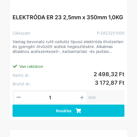
ELEKTRÓDA ER 23 2,5mm x 350mm 1,0KG
Cikkszám
P.ER23251000
Vastag bevonatú rutil-cellulóz típusú elektróda ötvözetlen
és gyengén ötvözött acélok hegesztésére. Alkalmas
általános acélszerkezeti-, karbantartási -és javítási
munkákhoz.
Van raktáron
2 498,32 Ft
Nettó ár:
3 172,87 Ft
Bruttó ár:
dob
Kosárba