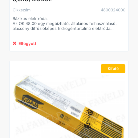
Cikkszám
4800324000
Bázikus elektróda.
Az OK 48.00 egy megbízható, általános felhasználású,
alacsony diffúzióképes hidrogéntartalmú elektróda
ötvözetlen és gyengén ötvözött acélokhoz. Az OK 48.00
egy minden pozícióban használható elektróda, stabil ívet,
megbízható és állandó mechanikai tulajdonságokat kínál.
Elfogyott
Akár nehezen hozzáférhető körülmény között, bármely
vastagság esetén is kiváló minőségű és erős, jó
mechanikai tulajdonságokkal rendelkező hegesztett
kötést biztosít.
Kifutó
Átmérő: 3,2 mm
Hossz: 450 mm
Áramerősség: 90-140 A
Súly/csomag: 6 kg
Besorolások: E7018 H4 R; SFA/AWS A5.1; E 42 4 B 42 H5;
EN ISO 2560-A