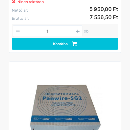
CO2
Nincs raktáron
védőgázzal is alkalmazható.
5 950,00 Ft
Nettó ár:
Besorolás:
7 556,50 Ft
Bruttó ár:
SFA/AWS A5.18 ER70S-6
EN ISO 14341-A G3Si1
db
Kosárba