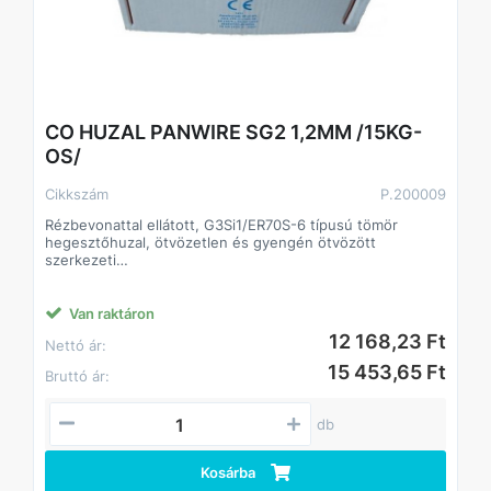
CO HUZAL PANWIRE SG2 1,2MM /15KG-
OS/
Cikkszám
P.200009
Rézbevonattal ellátott, G3Si1/ER70S-6 típusú tömör
hegesztőhuzal, ötvözetlen és gyengén ötvözött
szerkezeti
acélok általános célú védőgázas fogyóelektródás
ívhegesztéséhez. A hegesztőhuzal keverék- és tiszta
CO2
Van raktáron
védőgázzal is alkalmazható.
12 168,23 Ft
Nettó ár:
Besorolás:
15 453,65 Ft
Bruttó ár:
SFA/AWS A5.18 ER70S-6
EN ISO 14341-A G3Si1
db
Kosárba