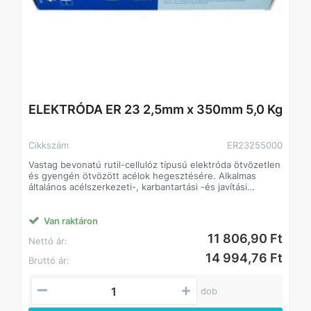
ELEKTRÓDA ER 23 2,5mm x 350mm 5,0 Kg
Cikkszám
ER23255000
Vastag bevonatú rutil-cellulóz típusú elektróda ötvözetlen
és gyengén ötvözött acélok hegesztésére. Alkalmas
általános acélszerkezeti-, karbantartási -és javítási
munkákhoz.
Van raktáron
11 806,90 Ft
Nettó ár:
14 994,76 Ft
Bruttó ár:
dob