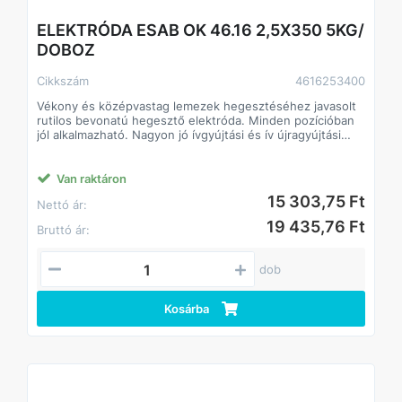
ELEKTRÓDA ESAB OK 46.16 2,5X350 5KG/
DOBOZ
Cikkszám
4616253400
Vékony és középvastag lemezek hegesztéséhez javasolt
rutilos bevonatú hegesztő elektróda. Minden pozícióban
jól alkalmazható. Nagyon jó ívgyújtási és ív újragyújtási
tulajdonságok.
Átmérő: 2,5 mm
Van raktáron
Hossz: 350 mm
15 303,75 Ft
Nettó ár:
Áramerősség: 60-100 A
Súly/csomag: 5 kg
19 435,76 Ft
Bruttó ár:
Besorolás/Szabvány:
EN ISO 2560-A: E 38 0 RC 11,
AWS A-5.1: E7014
dob
Kosárba