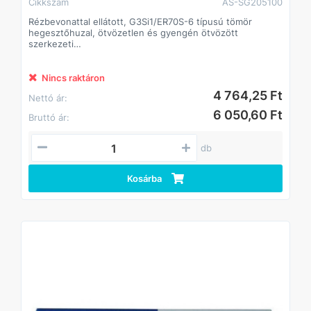
Cikkszám
AS-SG205100
Rézbevonattal ellátott, G3Si1/ER70S-6 típusú tömör
hegesztőhuzal, ötvözetlen és gyengén ötvözött
szerkezeti
acélok általános célú védőgázas fogyóelektródás
ívhegesztéséhez. A hegesztőhuzal keverék- és tiszta
CO2
Nincs raktáron
védőgázzal is alkalmazható.
4 764,25 Ft
Nettó ár:
Besorolás:
6 050,60 Ft
Bruttó ár:
SFA/AWS A5.18 ER70S-6
EN ISO 14341-A G3Si1
db
Kosárba