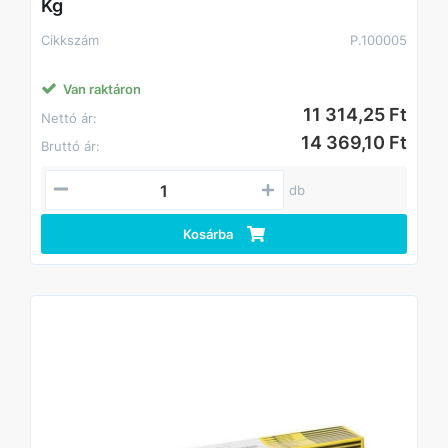
Kg
Cikkszám
P.100005
Van raktáron
11 314,25 Ft
Nettó ár:
14 369,10 Ft
Bruttó ár:
db
Kosárba