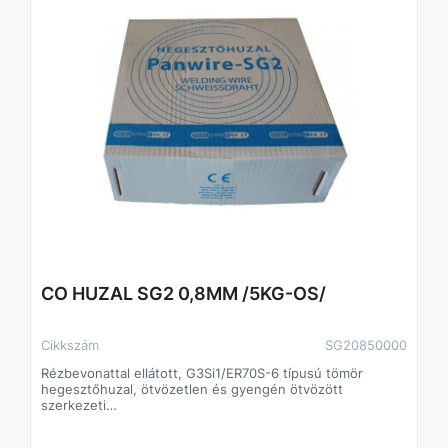
CO HUZAL SG2 0,8MM /5KG-OS/
Cikkszám
SG20850000
Rézbevonattal ellátott, G3Si1/ER70S-6 típusú tömör
hegesztőhuzal, ötvözetlen és gyengén ötvözött
szerkezeti
acélok általános célú védőgázas fogyóelektródás
ívhegesztéséhez. A hegesztőhuzal keverék- és tiszta