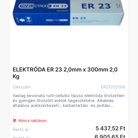
ELEKTRÓDA ER 23 2,0mm x 300mm 2,0
Kg
Cikkszám
ER23202000
Vastag bevonatú rutil-cellulóz típusú elektróda ötvözetlen
és gyengén ötvözött acélok hegesztésére. Alkalmas
általános acélszerkezeti-, karbantartási -és javítási
munkákhoz.
Nincs raktáron
5 437,52 Ft
Nettó ár:
6 905,65 Ft
Bruttó ár: