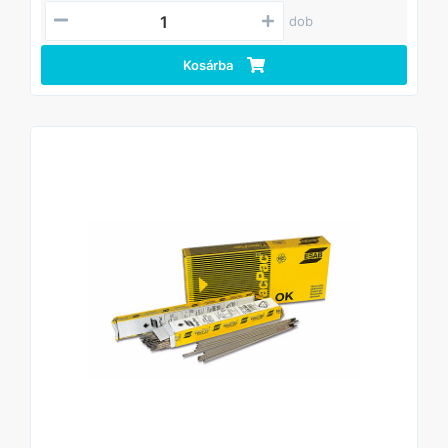
AWS A-5.1: E7014
dob
Kosárba