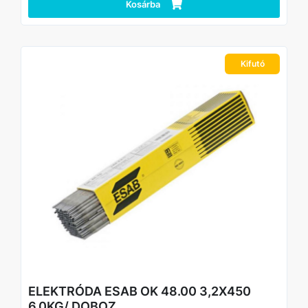
Súly/csomag: 4,5 kg
Kosárba
Besorolások: E7018 H4 R; SFA/AWS A5.1; E 42 4 B 42 H5;
EN ISO 2560-A
Kifutó
ELEKTRÓDA ESAB OK 48.00 3,2X450
6,0KG/ DOBOZ