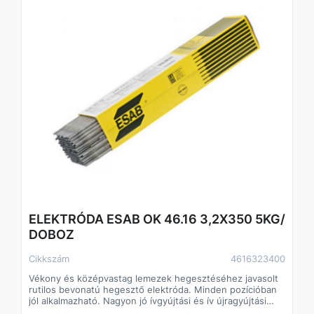
ELEKTRÓDA ESAB OK 46.16 3,2X350 5KG/
DOBOZ
Cikkszám
4616323400
Vékony és középvastag lemezek hegesztéséhez javasolt
rutilos bevonatú hegesztő elektróda. Minden pozícióban
jól alkalmazható. Nagyon jó ívgyújtási és ív újragyújtási
tulajdonságok.