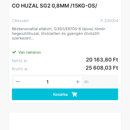
CO HUZAL SG2 0,8MM /15KG-OS/
Cikkszám
P.200004
Rézbevonattal ellátott, G3Si1/ER70S-6 típusú tömör
hegesztőhuzal, ötvözetlen és gyengén ötvözött
szerkezeti
acélok általános célú védőgázas fogyóelektródás
ívhegesztéséhez. A hegesztőhuzal keverék- és tiszta
CO2
Van raktáron
védőgázzal is alkalmazható.
20 163,80 Ft
Nettó ár:
Besorolás:
25 608,03 Ft
Bruttó ár:
SFA/AWS A5.18 ER70S-6
EN ISO 14341-A G3Si1
db
Kosárba