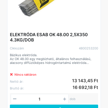
ELEKTRÓDA ESAB OK 48.00 2,5X350
4.3KG/DOB
Cikkszám
4800253200
Bázikus elektróda.
Az OK 48.00 egy megbízható, általános felhasználású,
alacsony diffúzióképes hidrogéntartalmú elektróda
ötvözetlen és gyengén ötvözött acélokhoz. Az OK 48.00
egy minden pozícióban használható elektróda, stabil ívet,
megbízható és állandó mechanikai tulajdonságokat kínál.
Nincs raktáron
Akár nehezen hozzáférhető körülmény között, bármely
13 143,45 Ft
Nettó ár:
vastagság esetén is kiváló minőségű és erős, jó
mechanikai tulajdonságokkal rendelkező hegesztett
16 692,18 Ft
Bruttó ár:
kötést biztosít.
Átmérő: 2,5 mm
dob
Hossz: 350 mm
Áramerősség: 70-110 A