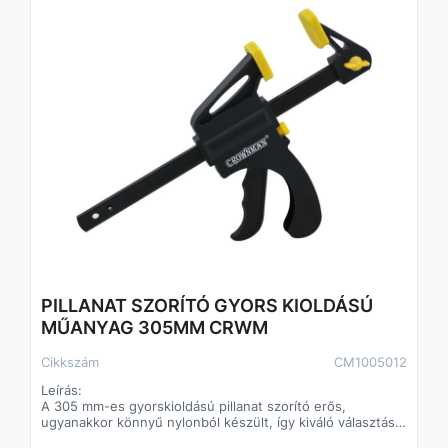
PILLANAT SZORÍTÓ GYORS KIOLDÁSÚ
MŰANYAG 305MM CRWM
Cikkszám
CM1005012
Leírás:
A 305 mm-es gyorskioldású pillanat szorító erős,
ugyanakkor könnyű nylonból készült, így kiváló választás
mind hobbi-, mind profi felhasználóknak. A gyors kioldó