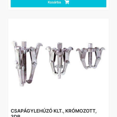
Nagy (400mm) befogási tartomány, ideális nagyobb
Kosárba
munkadarabokhoz
Professzionális és hobbi asztalosmunkákhoz egyaránt
használható
Alkalmazás
Faanyagok, táblák, bútoralkatrészek rögzítésére
ragasztás, fúrás, vágás és összeszerelés során,
különösen nagyobb projektekhez.
Technikai adatok
Típus: „F” szorító
Anyaga: Öntöttvas váz
Markolat: TPR (ergonomikus, csúszásmentes)
Méret: 80x400mm
Tanúsítvány: TÜV/GS
Csomagolás: Akasztókártya (Hangtag)
CSAPÁGYLEHÚZÓ KLT., KRÓMOZOTT,
3DB