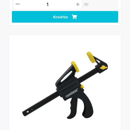
db
Kosárba