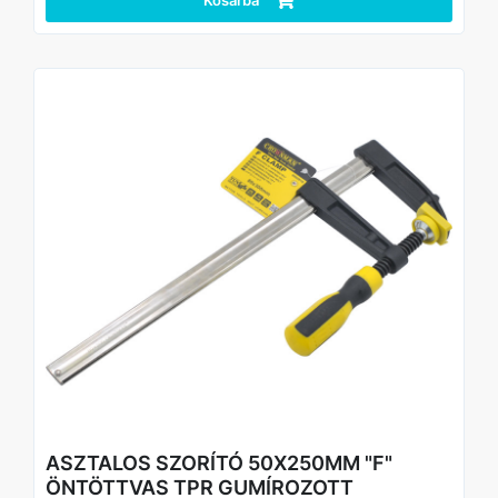
Kosárba
Megbízható szorítóerő pontos és stabil rögzítéshez
Profi és hobbi felhasználásra egyaránt alkalmas
Alkalmazás
Ideális faanyagok, bútorlapok, panelek és egyéb
munkadarabok rögzítéséhez ragasztás, fúrás, vágás vagy
összeszerelés során.
Technikai adatok
Típus: „F” szorító
Anyaga: Öntöttvas váz
Markolat: TPR (ergonomikus, csúszásmentes)
Méret: 50x150mm
Tanúsítvány: TÜV/GS
Csomagolás: Akasztókártya (Hangtag)
ASZTALOS SZORÍTÓ 50X250MM "F"
ÖNTÖTTVAS TPR GUMÍROZOTT