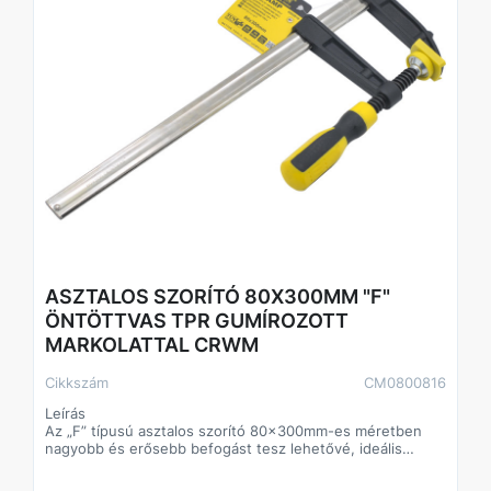
Technikai adatok
Típus: „F” szorító
Anyaga: Öntöttvas váz
Markolat: TPR (ergonomikus, csúszásmentes)
Méret: 50x250mm
Tanúsítvány: TÜV/GS
Csomagolás: Akasztókártya (Hangtag)
ASZTALOS SZORÍTÓ 80X300MM "F"
ÖNTÖTTVAS TPR GUMÍROZOTT
MARKOLATTAL CRWM
Cikkszám
CM0800816
Leírás
Az „F” típusú asztalos szorító 80x300mm-es méretben
nagyobb és erősebb befogást tesz lehetővé, ideális
választás nagyobb és nehezebb munkadarabokhoz. Az
erős öntöttvas keret biztosítja a tartósságot, a kényelmes