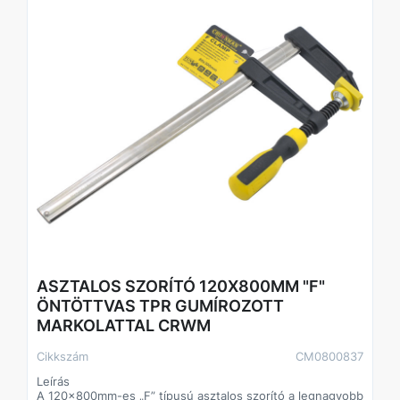
nagyméretű alkatrészek rögzítésére ragasztás, vágás,
fúrás és szerelési feladatok során.
Technikai adatok
Típus: „F” szorító
Anyaga: Öntöttvas váz
Markolat: TPR (ergonomikus, csúszásmentes)
Méret: 120x500mm
Tanúsítvány: TÜV/GS
Csomagolás: Akasztókártya (Hangtag)
ASZTALOS SZORÍTÓ 120X800MM "F"
ÖNTÖTTVAS TPR GUMÍROZOTT
MARKOLATTAL CRWM
Cikkszám
CM0800837
Leírás
A 120x800mm-es „F” típusú asztalos szorító a legnagyobb