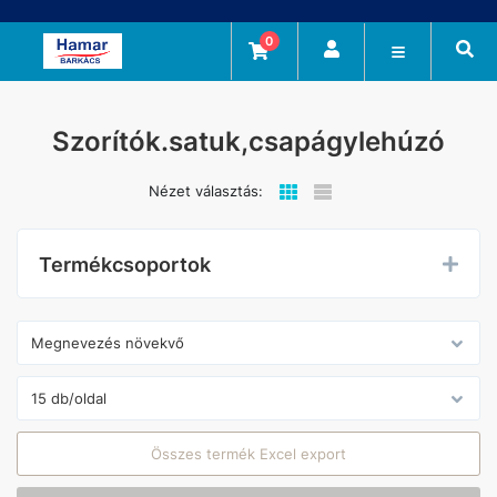
0
Szorítók.satuk,csapágylehúzó
Nézet választás:
Termékcsoportok
Összes termék Excel export