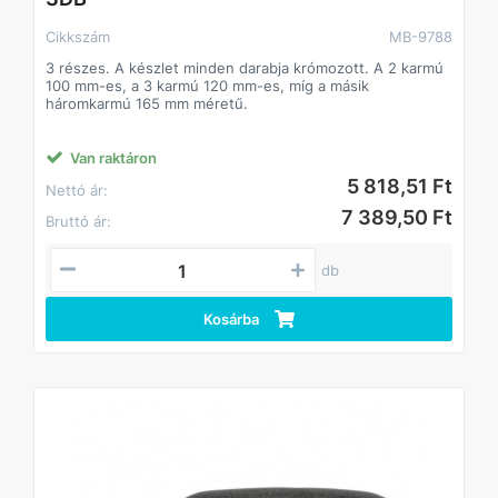
Cikkszám
MB-9788
3 részes. A készlet minden darabja krómozott. A 2 karmú
100 mm-es, a 3 karmú 120 mm-es, míg a másik
háromkarmú 165 mm méretű.
Van raktáron
5 818,51 Ft
Nettó ár:
7 389,50 Ft
Bruttó ár:
db
Kosárba