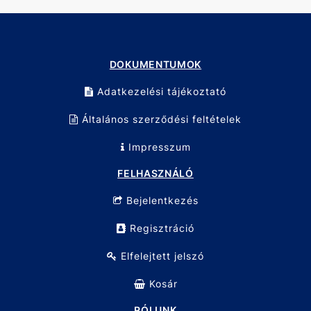
Felületkezelés: műanyag szórt bevonat
Méret: 100 mm (4"")
Maximális szorítóerő: 5000 N
DOKUMENTUMOK
Adatkezelési tájékoztató
Általános szerződési feltételek
Impresszum
FELHASZNÁLÓ
Bejelentkezés
Regisztráció
Elfelejtett jelszó
Kosár
RÓLUNK