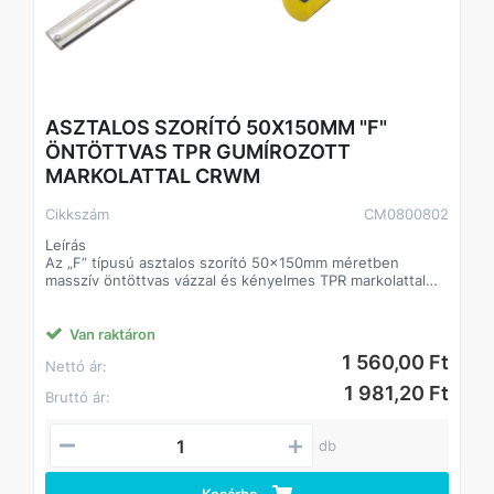
ASZTALOS SZORÍTÓ 50X150MM "F"
ÖNTÖTTVAS TPR GUMÍROZOTT
MARKOLATTAL CRWM
Cikkszám
CM0800802
Leírás
Az „F” típusú asztalos szorító 50x150mm méretben
masszív öntöttvas vázzal és kényelmes TPR markolattal
rendelkezik. A szorító TÜV/GS tanúsítvánnyal is ellátott,
amely garantálja a megbízhatóságot és a biztonságos
használatot. Kiváló választás minden famegmunkálási és
Van raktáron
barkácsprojekthez, ahol biztos és erős rögzítésre van
1 560,00 Ft
Nettó ár:
szükség.
1 981,20 Ft
Bruttó ár:
Előnyök
TÜV/GS minősítés a biztonság és megbízhatóság
érdekében
db
Erős, tartós öntöttvas szerkezet hosszú élettartammal
Csúszásmentes, ergonomikus TPR markolat a kényelmes
használathoz