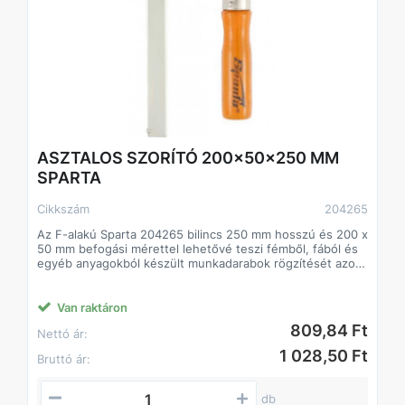
Csomagolás: Akasztókártya (Hangtag)
ASZTALOS SZORÍTÓ 200x50x250 MM
SPARTA
Cikkszám
204265
Az F-alakú Sparta 204265 bilincs 250 mm hosszú és 200 x
50 mm befogási mérettel lehetővé teszi fémből, fából és
egyéb anyagokból készült munkadarabok rögzítését azok
csatlakoztatásához vagy megmunkálásához. Asztalos- és
vízvezeték-szerelésben használják. Az alkatrész a pofák
közé kerül, amelyek közül az egyik mozgatható és a
Van raktáron
markolat méretének beállítására szolgál. A csavarbilincs
809,84 Ft
Nettó ár:
lehetővé teszi a munkadarab jelentős erővel történő
rögzítését. A szerkezeti elemek ellenállnak a magas
1 028,50 Ft
Bruttó ár:
hőmérsékletnek, így a bilincs alkalmas hegesztési
munkákra, de a műanyag burkolatokat el kell távolítani.
db