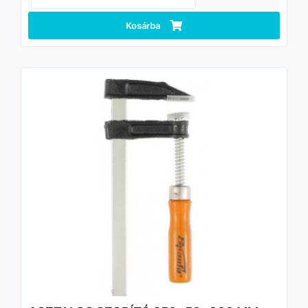
Előnyök
Szilárdság - az acélrúd jelentős hajlítási terhelést képes
ellenállni.
Kosárba
Hosszú élettartam - a horganyzott csavar korrózióálló.
Pontos munkavégzés – a pofák védőbetétjei
megakadályozzák az alkatrész sérülését.
Kényelmes kezelés – a kényelmes fa fogantyú
biztonságosan illeszkedik a kézbe.