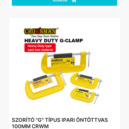
és műanyag elemek gyors és stabil szorításához.
Technikai adatok:
Anyaga: nylon
Méret: 455 mm
SZORÍTÓ "G" TÍPUS IPARI ÖNTÖTTVAS
100MM CRWM