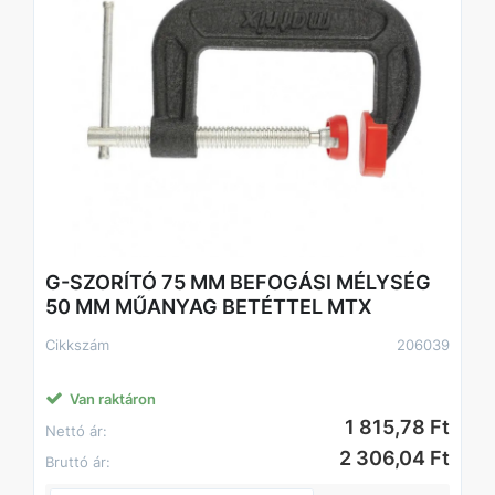
G-SZORÍTÓ 75 MM BEFOGÁSI MÉLYSÉG
50 MM MŰANYAG BETÉTTEL MTX
Cikkszám
206039
Van raktáron
1 815,78 Ft
Nettó ár:
2 306,04 Ft
Bruttó ár: