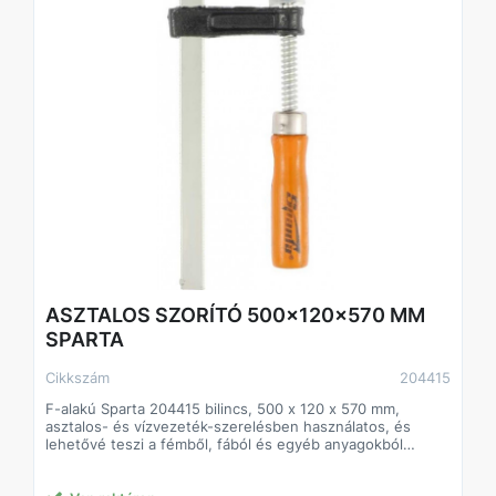
ASZTALOS SZORÍTÓ 500x120x570 MM
SPARTA
Cikkszám
204415
F-alakú Sparta 204415 bilincs, 500 x 120 x 570 mm,
asztalos- és vízvezeték-szerelésben használatos, és
lehetővé teszi a fémből, fából és egyéb anyagokból
készült munkadarabok rögzítését összekötéshez vagy
megmunkáláshoz. Az alkatrész a pofák közé kerül,