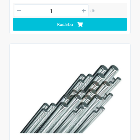
• Széles méretválaszték: különböző hosszúságok és
átmérők
db
Kosárba