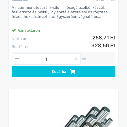
A natúr menetesszál kiváló minőségű acélból készül,
felületkezelés nélkül, így sokféle szerelési és rögzítési
feladathoz alkalmazható. Egyszerűen vágható és
alakítható a kívánt hosszra, így ideális építőipari, barkács-
és ipari munkákhoz.
Jellemzők:
Van raktáron
• Anyag: natúr acél, felületkezelés nélkül
258,71 Ft
Nettó ár:
• Széles méretválaszték: különböző átmérők és
hosszúságok
328,56 Ft
Bruttó ár:
• Kompatibilis standard anyákkal és alátétekkel
• Tartós, erős és sokoldalú
db
Kosárba