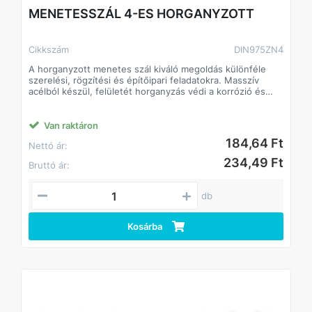
MENETESSZÁL 4-ES HORGANYZOTT
Cikkszám
DIN975ZN4
A horganyzott menetes szál kiváló megoldás különféle
szerelési, rögzítési és építőipari feladatokra. Masszív
acélból készül, felületét horganyzás védi a korrózió és
rozsdásodás ellen, így kültéri és beltéri használatra
egyaránt alkalmas. Különböző hosszúságokban és
átmérőkben érhető el, kompatibilis szabványos anyákkal
Van raktáron
és alátétekkel.
184,64 Ft
Nettó ár:
Jellemzők:
• Anyag: acél, horganyzott felület
234,49 Ft
Bruttó ár:
• Kül- és beltéri használatra egyaránt alkalmas
• Széles méretválaszték: különböző hosszúságok és
átmérők
db
Kosárba