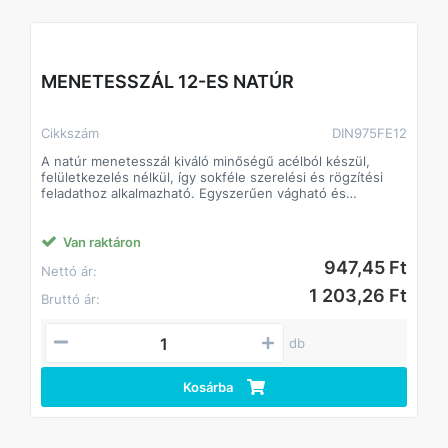
MENETESSZÁL 12-ES HORGANYZOTT
Cikkszám
DIN975ZN12
A horganyzott menetes szál kiváló megoldás különféle
szerelési, rögzítési és építőipari feladatokra. Masszív
acélból készül, felületét horganyzás védi a korrózió és
rozsdásodás ellen, így kültéri és beltéri használatra
egyaránt alkalmas. Különböző hosszúságokban és
átmérőkben érhető el, kompatibilis szabványos anyákkal
Van raktáron
és alátétekkel.
745,13 Ft
Nettó ár:
Jellemzők: