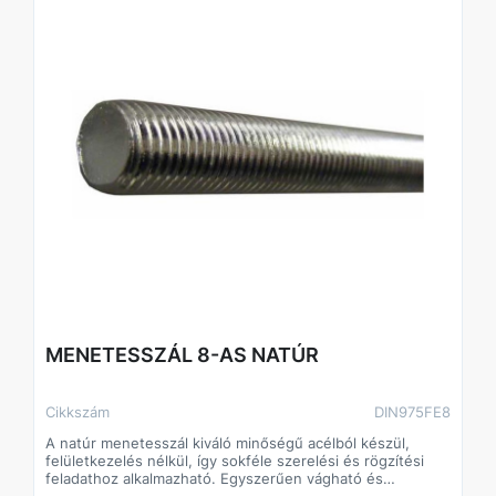
MENETESSZÁL 8-AS NATÚR
Cikkszám
DIN975FE8
A natúr menetesszál kiváló minőségű acélból készül,
felületkezelés nélkül, így sokféle szerelési és rögzítési
feladathoz alkalmazható. Egyszerűen vágható és