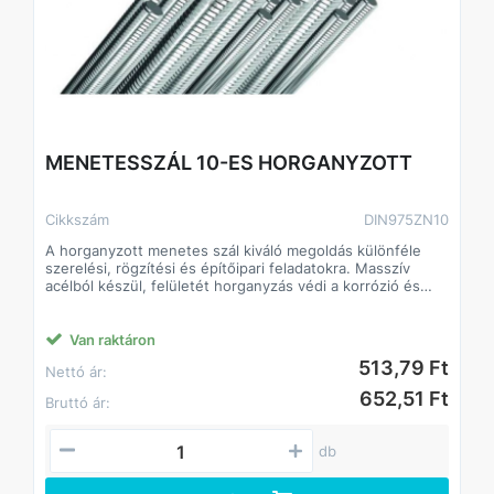
MENETESSZÁL 10-ES HORGANYZOTT
Cikkszám
DIN975ZN10
A horganyzott menetes szál kiváló megoldás különféle
szerelési, rögzítési és építőipari feladatokra. Masszív
acélból készül, felületét horganyzás védi a korrózió és
rozsdásodás ellen, így kültéri és beltéri használatra
egyaránt alkalmas. Különböző hosszúságokban és
átmérőkben érhető el, kompatibilis szabványos anyákkal
Van raktáron
és alátétekkel.
513,79 Ft
Nettó ár:
Jellemzők:
• Anyag: acél, horganyzott felület
652,51 Ft
Bruttó ár:
• Kül- és beltéri használatra egyaránt alkalmas
• Széles méretválaszték: különböző hosszúságok és
átmérők
db