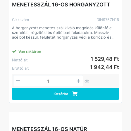
MENETESSZÁL 14-ES HORGANYZOTT
Cikkszám
DIN975ZN14
A horganyzott menetes szál kiváló megoldás különféle
szerelési, rögzítési és építőipari feladatokra. Masszív