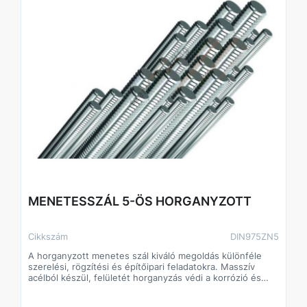
MENETESSZÁL 5-ÖS HORGANYZOTT
Cikkszám
DIN975ZN5
A horganyzott menetes szál kiváló megoldás különféle
szerelési, rögzítési és építőipari feladatokra. Masszív
acélból készül, felületét horganyzás védi a korrózió és
rozsdásodás ellen, így kültéri és beltéri használatra
egyaránt alkalmas. Különböző hosszúságokban és