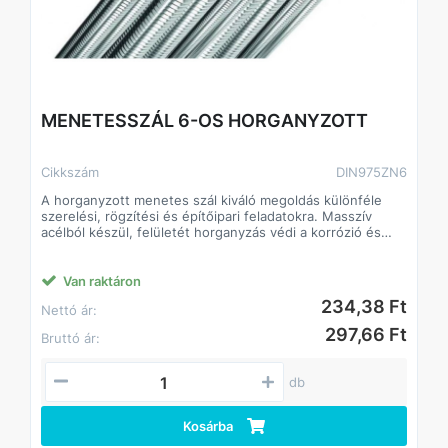
MENETESSZÁL 6-OS HORGANYZOTT
Cikkszám
DIN975ZN6
A horganyzott menetes szál kiváló megoldás különféle
szerelési, rögzítési és építőipari feladatokra. Masszív
acélból készül, felületét horganyzás védi a korrózió és
rozsdásodás ellen, így kültéri és beltéri használatra
egyaránt alkalmas. Különböző hosszúságokban és
átmérőkben érhető el, kompatibilis szabványos anyákkal
Van raktáron
és alátétekkel.
234,38 Ft
Nettó ár:
Jellemzők:
• Anyag: acél, horganyzott felület
297,66 Ft
Bruttó ár:
• Kül- és beltéri használatra egyaránt alkalmas
• Széles méretválaszték: különböző hosszúságok és
átmérők
db
Kosárba