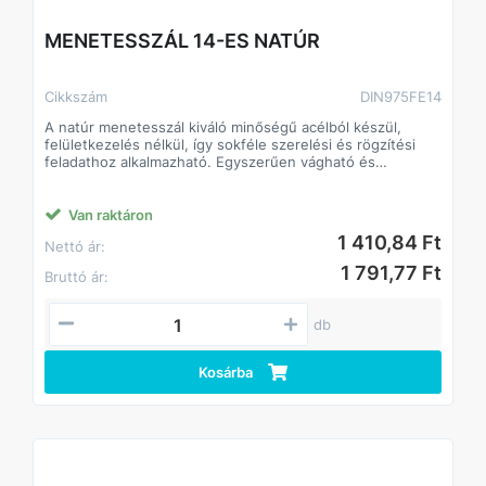
MENETESSZÁL 12-ES NATÚR
Cikkszám
DIN975FE12
A natúr menetesszál kiváló minőségű acélból készül,
felületkezelés nélkül, így sokféle szerelési és rögzítési
feladathoz alkalmazható. Egyszerűen vágható és
alakítható a kívánt hosszra, így ideális építőipari, barkács-
és ipari munkákhoz.
Jellemzők:
Van raktáron
• Anyag: natúr acél, felületkezelés nélkül
947,45 Ft
Nettó ár:
• Széles méretválaszték: különböző átmérők és
hosszúságok
1 203,26 Ft
Bruttó ár:
• Kompatibilis standard anyákkal és alátétekkel
• Tartós, erős és sokoldalú
db
Kosárba