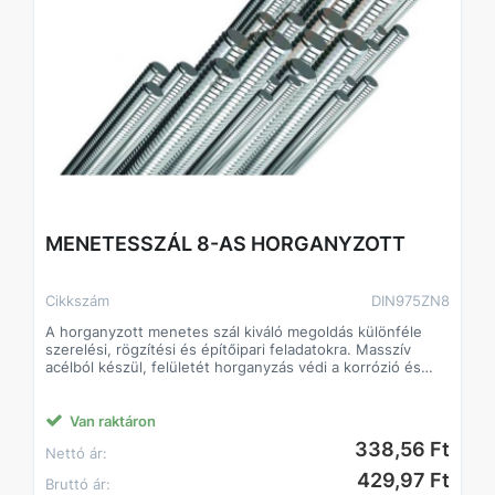
MENETESSZÁL 8-AS HORGANYZOTT
Cikkszám
DIN975ZN8
A horganyzott menetes szál kiváló megoldás különféle
szerelési, rögzítési és építőipari feladatokra. Masszív
acélból készül, felületét horganyzás védi a korrózió és
rozsdásodás ellen, így kültéri és beltéri használatra
egyaránt alkalmas. Különböző hosszúságokban és
átmérőkben érhető el, kompatibilis szabványos anyákkal
Van raktáron
és alátétekkel.
338,56 Ft
Nettó ár:
Jellemzők:
• Anyag: acél, horganyzott felület
429,97 Ft
Bruttó ár:
• Kül- és beltéri használatra egyaránt alkalmas