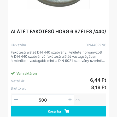
ALÁTÉT FAKÖTÉSŰ HORG 6 SZÉLES /440/
Cikkszám
DIN440RZN6
Fakötésű alátét DIN 440 szabvány. Felülete horganyzott.
A DIN 440 szabványú fakötésű alátét vastagságában
átmérőben vastagabb mint a DIN 9021 szabvány szerinti
alátét.
A fakötésű alátét a faiparban alkalmaznak.
Csökkenti a csavarok lazulásának esélyét
Van raktáron
Javítja a csavarok terhelhetőségét, így kisebb méretű
6,44 Ft
Nettó ár:
csavarok is megfelelő teljesítményt biztosíthatnak.
8,18 Ft
Bruttó ár:
db
Kosárba