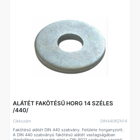
ALÁTÉT FAKÖTÉSŰ HORG 14 SZÉLES
/440/
Cikkszám
DIN440RZN14
Fakötésű alátét DIN 440 szabvány. Felülete horganyzott.
A DIN 440 szabványú fakötésű alátét vastagságában
átmérőben vastagabb mint a DIN 9021 szabvány szerinti