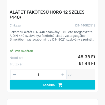
ALÁTÉT FAKÖTÉSŰ HORG 12 SZÉLES
/440/
Cikkszám
DIN440RZN12
Fakötésű alátét DIN 440 szabvány. Felülete horganyzott.
A DIN 440 szabványú fakötésű alátét vastagságában
átmérőben vastagabb mint a DIN 9021 szabvány szerinti
alátét.
A fakötésű alátét a faiparban alkalmaznak.
Csökkenti a csavarok lazulásának esélyét
Van raktáron
Javítja a csavarok terhelhetőségét, így kisebb méretű
48,38 Ft
Nettó ár:
csavarok is megfelelő teljesítményt biztosíthatnak.
61,44 Ft
Bruttó ár:
db
Kosárba