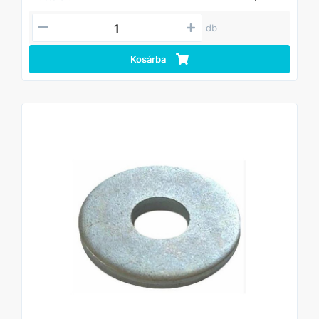
db
Kosárba