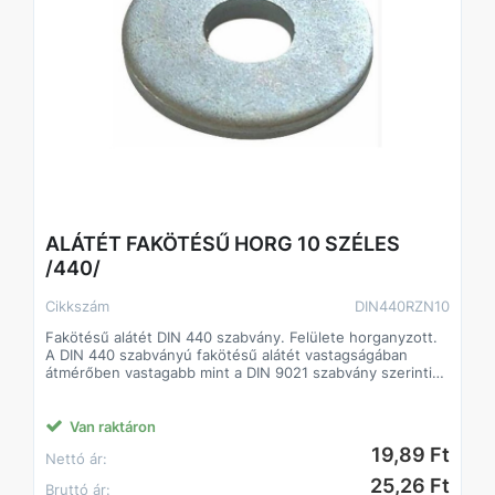
ALÁTÉT FAKÖTÉSŰ HORG 10 SZÉLES
/440/
Cikkszám
DIN440RZN10
Fakötésű alátét DIN 440 szabvány. Felülete horganyzott.
A DIN 440 szabványú fakötésű alátét vastagságában
átmérőben vastagabb mint a DIN 9021 szabvány szerinti
alátét.
A fakötésű alátét a faiparban alkalmaznak.
Csökkenti a csavarok lazulásának esélyét
Van raktáron
Javítja a csavarok terhelhetőségét, így kisebb méretű
19,89 Ft
Nettó ár:
csavarok is megfelelő teljesítményt biztosíthatnak.
25,26 Ft
Bruttó ár: