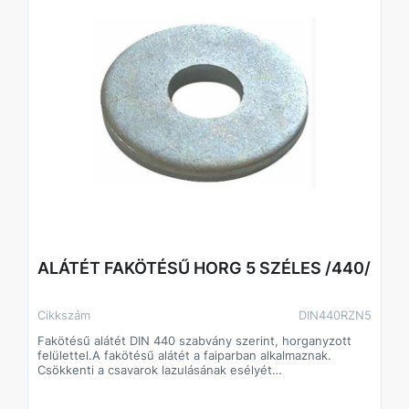
ALÁTÉT FAKÖTÉSŰ HORG 5 SZÉLES /440/
Cikkszám
DIN440RZN5
Fakötésű alátét DIN 440 szabvány szerint, horganyzott
felülettel.A fakötésű alátét a faiparban alkalmaznak.
Csökkenti a csavarok lazulásának esélyét
Javítja a csavarok terhelhetőségét, így kisebb méretű
csavarok is megfelelő teljesítményt biztosíthatnak.