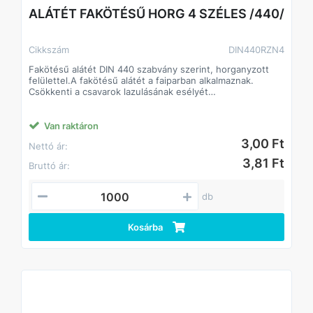
ALÁTÉT FAKÖTÉSŰ HORG 4 SZÉLES /440/
Cikkszám
DIN440RZN4
Fakötésű alátét DIN 440 szabvány szerint, horganyzott
felülettel.A fakötésű alátét a faiparban alkalmaznak.
Csökkenti a csavarok lazulásának esélyét
Javítja a csavarok terhelhetőségét, így kisebb méretű
csavarok is megfelelő teljesítményt biztosíthatnak.
A fakötésű alátét a faiparban alkalmaznak.
Van raktáron
Csökkenti a csavarok lazulásának esélyét
3,00 Ft
Nettó ár:
Javítja a csavarok terhelhetőségét, így kisebb méretű
csavarok is megfelelő teljesítményt biztosíthatnak.
3,81 Ft
Bruttó ár:
db
Kosárba