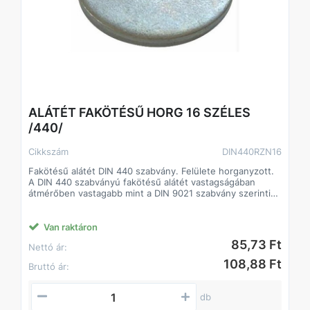
ALÁTÉT FAKÖTÉSŰ HORG 16 SZÉLES
/440/
Cikkszám
DIN440RZN16
Fakötésű alátét DIN 440 szabvány. Felülete horganyzott.
A DIN 440 szabványú fakötésű alátét vastagságában
átmérőben vastagabb mint a DIN 9021 szabvány szerinti
alátét.
A fakötésű alátét a faiparban alkalmaznak.
Csökkenti a csavarok lazulásának esélyét
Van raktáron
Javítja a csavarok terhelhetőségét, így kisebb méretű
85,73 Ft
Nettó ár:
csavarok is megfelelő teljesítményt biztosíthatnak.
108,88 Ft
Bruttó ár:
db