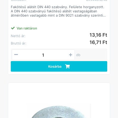
Fakötésű alátét DIN 440 szabvány. Felülete horganyzott.
A DIN 440 szabványú fakötésű alátét vastagságában
átmérőben vastagabb mint a DIN 9021 szabvány szerinti
alátét.
A fakötésű alátét a faiparban alkalmaznak.
Csökkenti a csavarok lazulásának esélyét
Van raktáron
Javítja a csavarok terhelhetőségét, így kisebb méretű
13,16 Ft
Nettó ár:
csavarok is megfelelő teljesítményt biztosíthatnak.
16,71 Ft
Bruttó ár:
db
Kosárba