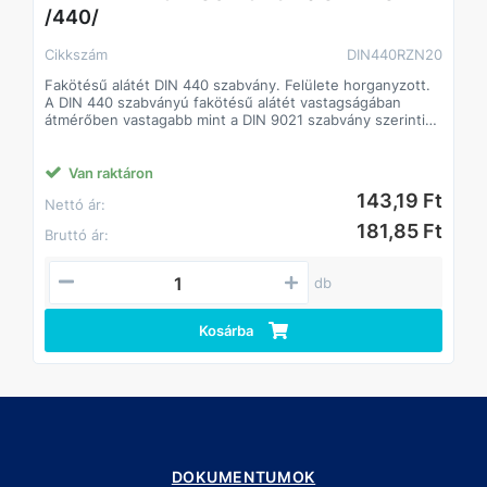
/440/
Cikkszám
DIN440RZN20
Fakötésű alátét DIN 440 szabvány. Felülete horganyzott.
A DIN 440 szabványú fakötésű alátét vastagságában
átmérőben vastagabb mint a DIN 9021 szabvány szerinti
alátét.
A fakötésű alátét a faiparban alkalmaznak.
Csökkenti a csavarok lazulásának esélyét
Van raktáron
Javítja a csavarok terhelhetőségét, így kisebb méretű
143,19 Ft
Nettó ár:
csavarok is megfelelő teljesítményt biztosíthatnak.
181,85 Ft
Bruttó ár:
db
Kosárba
DOKUMENTUMOK