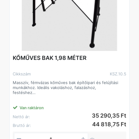
KŐMŰVES BAK 1,98 MÉTER
Cikkszám
KSZ.10.5
Masszív, fémvázas kőműves bak építőipari és felújítási
munkákhoz. Ideális vakoláshoz, falazáshoz,
festéshez
vagy szereléshez. Különböző méretben és kialakításban
elérhető, minden típus strapabíró és könnyen
mozgatható. Hatékony munkatárs a mindennapokban.
Van raktáron
35 290,35 Ft
Nettó ár:
44 818,75 Ft
Bruttó ár:
db