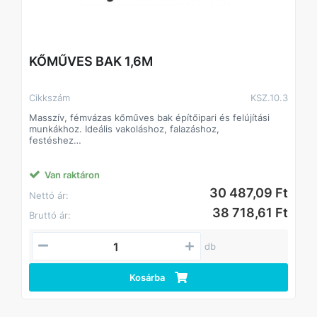
KŐMŰVES BAK 1,6M
Cikkszám
KSZ.10.3
Masszív, fémvázas kőműves bak építőipari és felújítási
munkákhoz. Ideális vakoláshoz, falazáshoz,
festéshez
vagy szereléshez. Különböző méretben és kialakításban
elérhető, minden típus strapabíró és könnyen
mozgatható. Hatékony munkatárs a mindennapokban.
Van raktáron
30 487,09 Ft
Nettó ár:
38 718,61 Ft
Bruttó ár:
db
Kosárba