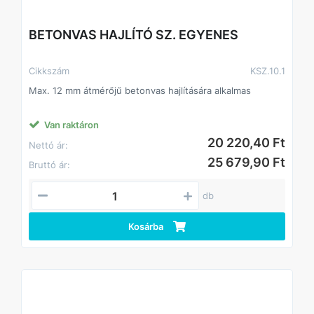
BETONVAS HAJLÍTÓ SZ. EGYENES
Cikkszám
KSZ.10.1
Max. 12 mm átmérőjű betonvas hajlítására alkalmas
Van raktáron
20 220,40 Ft
Nettó ár:
25 679,90 Ft
Bruttó ár:
db
Kosárba