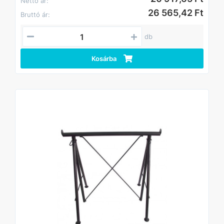
Nettó ár:
26 565,42 Ft
Bruttó ár:
db
Kosárba