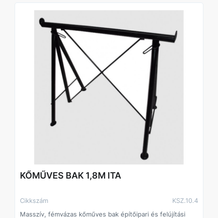
KŐMŰVES BAK 1,8M ITA
Cikkszám
KSZ.10.4
Masszív, fémvázas kőműves bak építőipari és felújítási