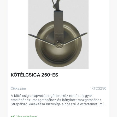
KÖTÉLCSIGA 250-ES
Cikkszám
KTCS250
A kötélcsiga alapvető segédeszköz nehéz tárgyak
emeléséhez, mozgatásához és irányított mozgatásához.
Strapabíró kialakítása biztosítja a hosszú élettartamot, míg
a gördülékeny csapágyazott kerék lehetővé teszi a kötél
könnyű és sima mozgását. Ideális építőipari, ipari, barkács-
és hobbi használatra egyaránt.
Van raktáron