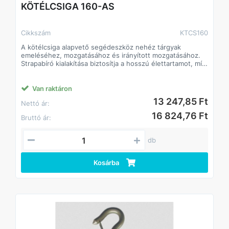
KÖTÉLCSIGA 160-AS
Cikkszám
KTCS160
A kötélcsiga alapvető segédeszköz nehéz tárgyak
emeléséhez, mozgatásához és irányított mozgatásához.
Strapabíró kialakítása biztosítja a hosszú élettartamot, míg
a gördülékeny csapágyazott kerék lehetővé teszi a kötél
könnyű és sima mozgását. Ideális építőipari, ipari, barkács-
és hobbi használatra egyaránt.
Van raktáron
Főbb jellemzők
13 247,85 Ft
Nettó ár:
• Masszív szerkezet a tartósságért
• Gördülékeny csapágyazott kerék a könnyű
16 824,76 Ft
Bruttó ár:
kötélmozgatásért
• Kül- és beltéri használatra egyaránt alkalmas
• Biztonságos, megbízható eszköz nehéz tárgyak
db
emeléséhez
Kosárba