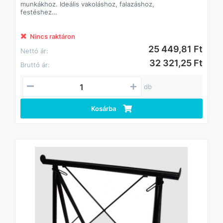
munkákhoz. Ideális vakoláshoz, falazáshoz,
festéshez
vagy szereléshez. Különböző méretben és kialakításban
elérhető, minden típus strapabíró és könnyen
mozgatható. Hatékony munkatárs a mindennapokban.
Nincs raktáron
25 449,81 Ft
Nettó ár:
32 321,25 Ft
Bruttó ár:
db
Kosárba