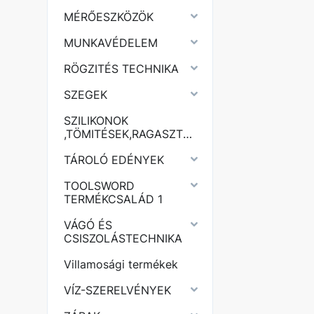
MÉRŐESZKÖZÖK
MUNKAVÉDELEM
RÖGZITÉS TECHNIKA
SZEGEK
SZILIKONOK
,TÖMITÉSEK,RAGASZTÓK,PURHABOK,
TÁROLÓ EDÉNYEK
TOOLSWORD
TERMÉKCSALÁD 1
VÁGÓ ÉS
CSISZOLÁSTECHNIKA
Villamosági termékek
VÍZ-SZERELVÉNYEK