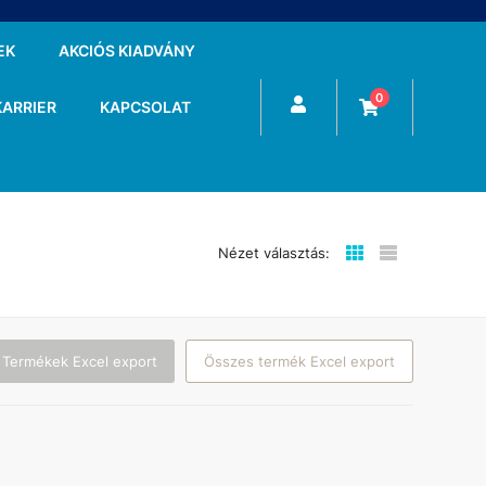
EK
AKCIÓS KIADVÁNY
0
KARRIER
KAPCSOLAT
Nézet választás:
 Termékek Excel export
Összes termék Excel export