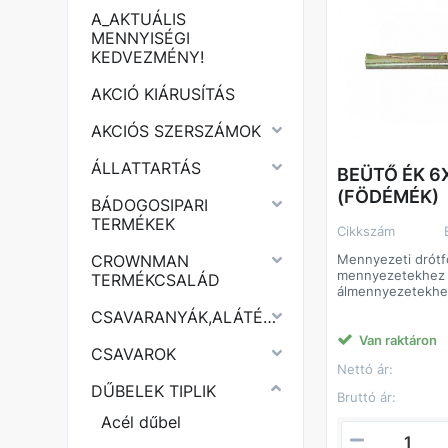
A_AKTUÁLIS
MENNYISÉGI
KEDVEZMÉNY!
AKCIÓ KIÁRUSÍTÁS
AKCIÓS SZERSZÁMOK
ÁLLATTARTÁS
BEÜTŐ ÉK 6
(FÖDÉMÉK)
BÁDOGOSIPARI
TERMÉKEK
Cikkszám
Mennyezeti drót
CROWNMAN
mennyezetekhez
TERMÉKCSALÁD
álmennyezetekhez
építőanyagokhoz
CSAVARANYÁK,ALÁTÉTEK
Van raktáron
CSAVAROK
Nettó ár:
DŰBELEK TIPLIK
Bruttó ár:
Acél dűbel