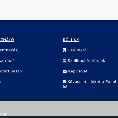
SZNÁLÓ
RÓLUNK
lentkezés
Cégünkről
ztráció
Szállítási feltételek
ejtett jelszó
Kapcsolat
r
Kövessen minket a Face
is!
tva!