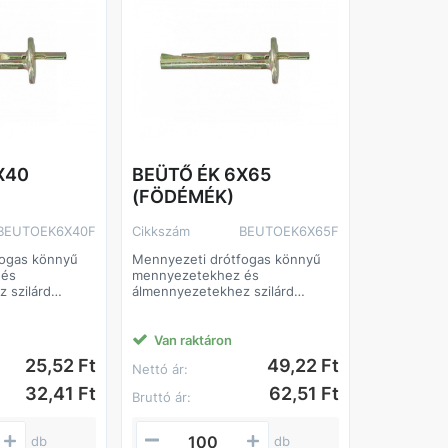
X40
BEÜTŐ ÉK 6X65
(FÖDÉMÉK)
BEUTOEK6X40F
Cikkszám
BEUTOEK6X65F
fogas könnyű
Mennyezeti drótfogas könnyű
 és
mennyezetekhez és
 szilárd
álmennyezetekhez szilárd
.
építőanyagokhoz.
Van raktáron
25,52 Ft
49,22 Ft
Nettó ár:
32,41 Ft
62,51 Ft
Bruttó ár:
db
db