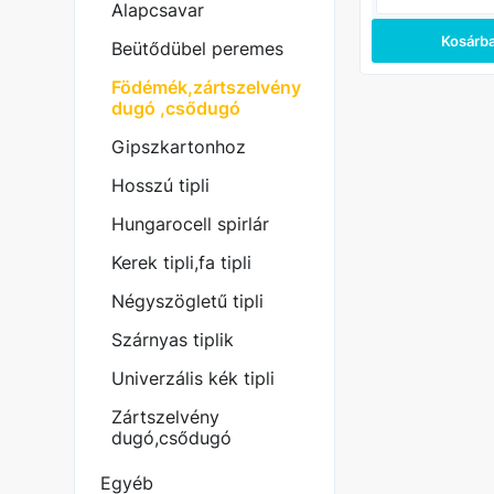
Alapcsavar
Kosárb
Beütődübel peremes
Födémék,zártszelvény
dugó ,csődugó
Gipszkartonhoz
Hosszú tipli
Hungarocell spirlár
Kerek tipli,fa tipli
Négyszögletű tipli
Szárnyas tiplik
Univerzális kék tipli
Zártszelvény
dugó,csődugó
Egyéb