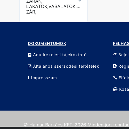
ZÁRAK,
LAKATOK,VASALATOK,KERÉKPÁR
ZÁR,
DOKUMENTUMOK
FELHA
Adatkezelési tájékoztató
Beje
Általános szerződési feltételek
Regis
Impresszum
Elfel
Kosá
© Hamar Barkács KFT. 2026 Minden jog fenntar