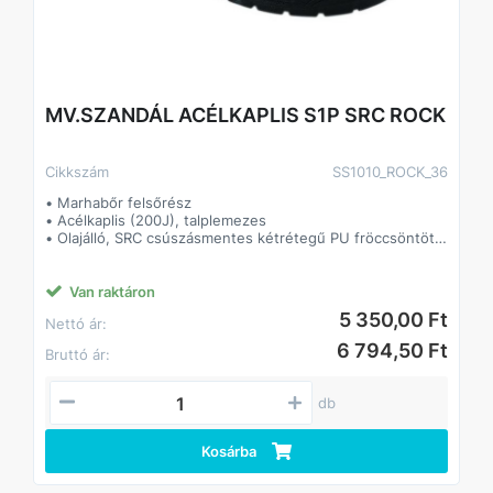
MV.SZANDÁL ACÉLKAPLIS S1P SRC ROCK
Cikkszám
SS1010_ROCK_36
• Marhabőr felsőrész
• Acélkaplis (200J), talplemezes
• Olajálló, SRC csúszásmentes kétrétegű PU fröccsöntött
talp
• Tépőzáras
• Párnázott szártető, formázott talpbetét
Van raktáron
5 350,00 Ft
Nettó ár:
6 794,50 Ft
Bruttó ár:
db
Kosárba