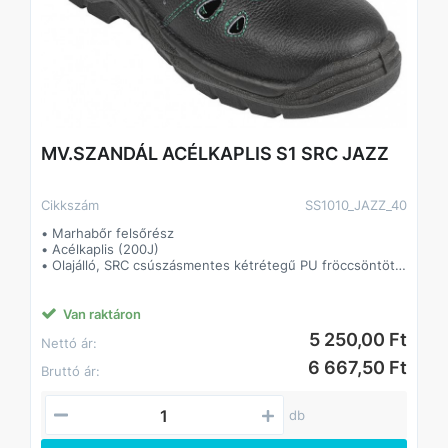
MV.SZANDÁL ACÉLKAPLIS S1 SRC JAZZ
Cikkszám
SS1010_JAZZ_40
• Marhabőr felsőrész
• Acélkaplis (200J)
• Olajálló, SRC csúszásmentes kétrétegű PU fröccsöntött
talp
• Tépőzáras
• Párnázott szártető, formázott talpbetét
Van raktáron
5 250,00 Ft
Nettó ár:
6 667,50 Ft
Bruttó ár:
db