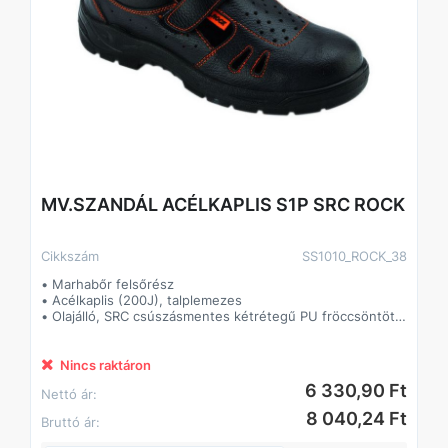
MV.SZANDÁL ACÉLKAPLIS S1P SRC ROCK
Cikkszám
SS1010_ROCK_38
• Marhabőr felsőrész
• Acélkaplis (200J), talplemezes
• Olajálló, SRC csúszásmentes kétrétegű PU fröccsöntött
talp
• Tépőzáras
• Párnázott szártető, formázott talpbetét
Nincs raktáron
6 330,90 Ft
Nettó ár:
8 040,24 Ft
Bruttó ár: