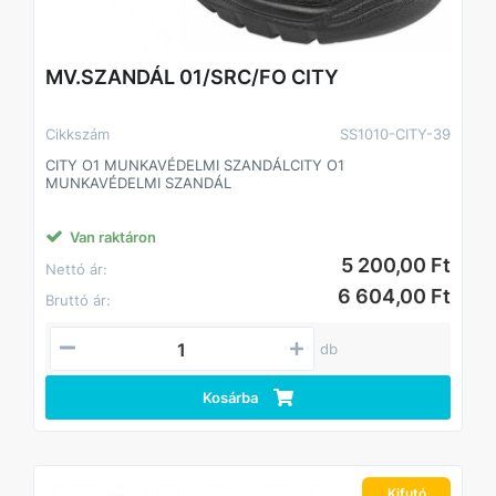
MV.SZANDÁL 01/SRC/FO CITY
Cikkszám
SS1010-CITY-39
CITY O1 MUNKAVÉDELMI SZANDÁLCITY O1
MUNKAVÉDELMI SZANDÁL
Van raktáron
5 200,00 Ft
Nettó ár:
6 604,00 Ft
Bruttó ár:
db
Kosárba
Kifutó