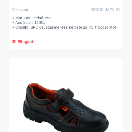
Cikkszám
SS1010_JAZZ_41
• Marhabőr felsőrész
• Acélkaplis (200J)
• Olajálló, SRC csúszásmentes kétrétegű PU fröccsöntött
talp
• Tépőzáras
• Párnázott szártető, formázott talpbetét
Elfogyott