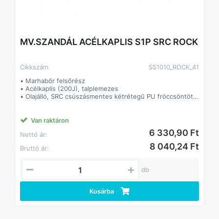
MV.SZANDÁL ACÉLKAPLIS S1P SRC ROCK
Cikkszám
SS1010_ROCK_41
• Marhabőr felsőrész
• Acélkaplis (200J), talplemezes
• Olajálló, SRC csúszásmentes kétrétegű PU fröccsöntött
talp
• Tépőzáras
• Párnázott szártető, formázott talpbetét
Van raktáron
6 330,90 Ft
Nettó ár:
8 040,24 Ft
Bruttó ár:
db
Kosárba