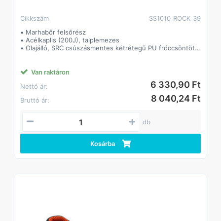
Cikkszám
SS1010_ROCK_39
• Marhabőr felsőrész
• Acélkaplis (200J), talplemezes
• Olajálló, SRC csúszásmentes kétrétegű PU fröccsöntött
talp
• Tépőzáras
• Párnázott szártető, formázott talpbetét
Van raktáron
6 330,90 Ft
Nettó ár:
8 040,24 Ft
Bruttó ár:
db
Kosárba