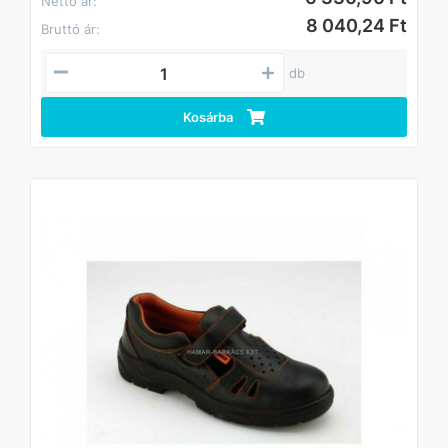
Nettó ár:
8 040,24 Ft
Bruttó ár:
db
Kosárba