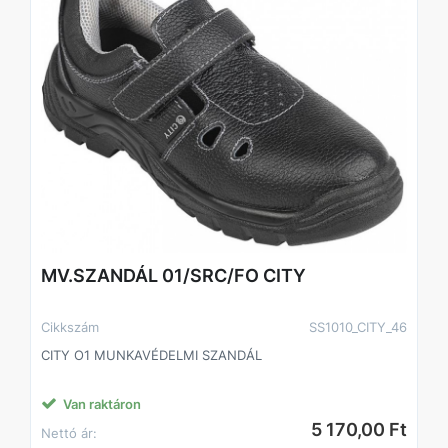
MV.SZANDÁL 01/SRC/FO CITY
Cikkszám
SS1010_CITY_46
CITY O1 MUNKAVÉDELMI SZANDÁL
Van raktáron
5 170,00 Ft
Nettó ár: