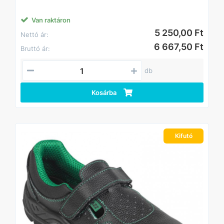
talp
• Tépőzáras
• Párnázott szártető, formázott talpbetét
Van raktáron
5 250,00 Ft
Nettó ár:
6 667,50 Ft
Bruttó ár:
db
Kosárba
Kifutó