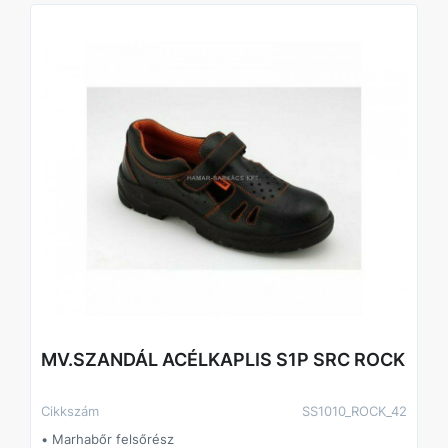
MV.SZANDÁL ACÉLKAPLIS S1P SRC ROCK
Cikkszám
SS1010_ROCK_42
• Marhabőr felsőrész