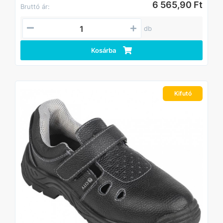
6 565,90 Ft
Bruttó ár:
db
Kosárba
Kifutó