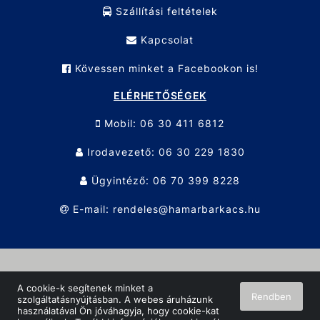
Szállítási feltételek
Kapcsolat
Kövessen minket a Facebookon is!
ELÉRHETŐSÉGEK
Mobil: 06 30 411 6812
Irodavezető: 06 30 229 1830
Ügyintéző: 06 70 399 8228
E-mail: rendeles@hamarbarkacs.hu
© Hamar Barkács KFT. 2026 Minden jog fenntartva!
A cookie-k segítenek minket a
Rendben
szolgáltatásnyújtásban. A webes áruházunk
Oldalt készítette:
Vector Kft.
használatával Ön jóváhagyja, hogy cookie-kat