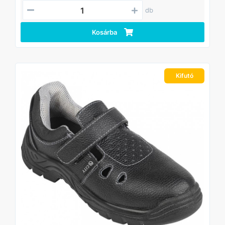
db
Kosárba
Kifutó