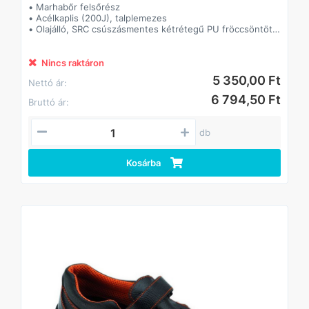
• Marhabőr felsőrész
• Acélkaplis (200J), talplemezes
• Olajálló, SRC csúszásmentes kétrétegű PU fröccsöntött
talp
• Tépőzáras
• Párnázott szártető, formázott talpbetét
Nincs raktáron
5 350,00 Ft
Nettó ár:
6 794,50 Ft
Bruttó ár:
db
Kosárba