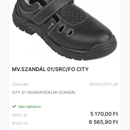
MV.SZANDÁL 01/SRC/FO CITY
Cikkszám
SS1010_CITY_40
CITY O1 MUNKAVÉDELMI SZANDÁL
Van raktáron
5 170,00 Ft
Nettó ár:
6 565,90 Ft
Bruttó ár: