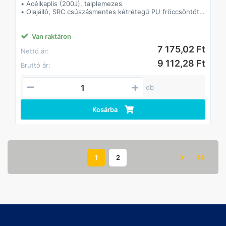
• Acélkaplis (200J), talplemezes
• Olajálló, SRC csúszásmentes kétrétegű PU fröccsöntött
talp
• Tépőzáras
• Párnázott szártető, formázott talpbetét
Van raktáron
7 175,02 Ft
Nettó ár:
9 112,28 Ft
Bruttó ár:
db
Kosárba
1
2