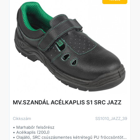
MV.SZANDÁL ACÉLKAPLIS S1 SRC JAZZ
Cikkszám
SS1010_JAZZ_39
• Marhabőr felsőrész
• Acélkaplis (200J)
• Olajálló, SRC csúszásmentes kétrétegű PU fröccsöntött