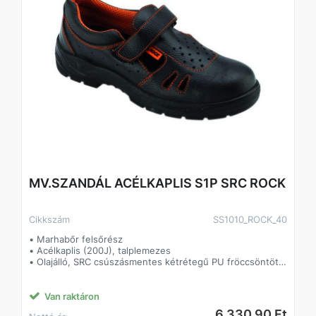
MV.SZANDÁL ACÉLKAPLIS S1P SRC ROCK
Cikkszám
SS1010_ROCK_40
• Marhabőr felsőrész
• Acélkaplis (200J), talplemezes
• Olajálló, SRC csúszásmentes kétrétegű PU fröccsöntött
talp
• Tépőzáras
• Párnázott szártető, formázott talpbetét
Van raktáron
6 330,90 Ft