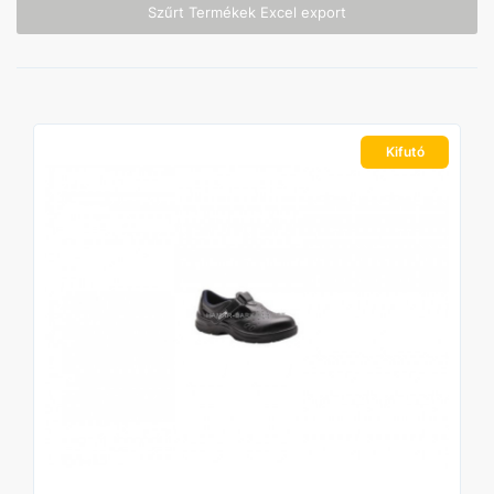
Szűrt Termékek Excel export
Kifutó