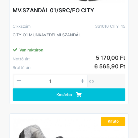
MV.SZANDÁL 01/SRC/FO CITY
Cikkszám
SS1010_CITY_45
CITY O1 MUNKAVÉDELMI SZANDÁL
Van raktáron
5 170,00 Ft
Nettó ár:
6 565,90 Ft
Bruttó ár:
db
Kosárba
Kifutó