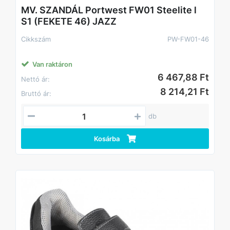
MV. SZANDÁL Portwest FW01 Steelite l
S1 (FEKETE 46) JAZZ
Cikkszám
PW-FW01-46
Van raktáron
6 467,88 Ft
Nettó ár:
8 214,21 Ft
Bruttó ár:
db
Kosárba