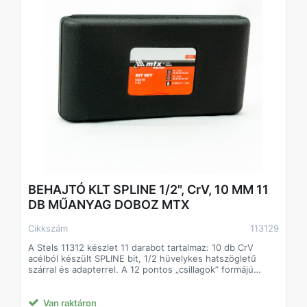
BEHAJTÓ KLT SPLINE 1/2", CrV, 10 MM 11
DB MŰANYAG DOBOZ MTX
Cikkszám
113129
A Stels 11312 készlet 11 darabot tartalmaz: 10 db CrV
acélból készült SPLINE bit, 1/2 hüvelykes hatszögletű
szárral és adapterrel. A 12 pontos „csillagok” formájú
bordás biteket az M5, M6, M8, M10 és M12 SPLINE
fejekkel ellátott menetes csatlakozások felszerelésére és
szétszerelésére használják. A készlet hasznos lesz az
Van raktáron