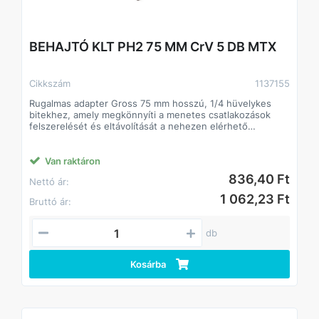
BEHAJTÓ KLT PH2 75 MM CrV 5 DB MTX
Cikkszám
1137155
Rugalmas adapter Gross 75 mm hosszú, 1/4 hüvelykes
bitekhez, amely megkönnyíti a menetes csatlakozások
felszerelését és eltávolítását a nehezen elérhető
helyeken. Lehetővé teszi, hogy szabványos bitekkel
dolgozzon, és könnyen cserélje azokat. Csavarhúzóval
használt.
Van raktáron
836,40 Ft
Nettó ár:
Előnyök
A cm-es hossz elegendő olyan területeken történő
1 062,23 Ft
Bruttó ár:
munkához, ahol nincs elegendő felszerelés közvetlenül a
csavarhúzóra.
A rugalmas rúd lehetővé teszi a csavarhúzótokmány
db
forgástengelyéhez képest szögben elhelyezkedő
területek elérését.
A forgógyűrű lehetővé teszi a rugalmas adapter
Kosárba
megtartását a rögzítőelem stabilizálása és a hatékonyabb
működés érdekében.
A mágneses tartó megakadályozza, hogy a bit kiessen, így
szűk helyeken is hatékonyan dolgozhat.