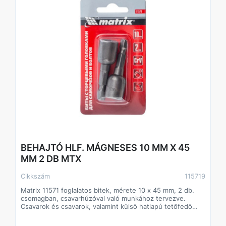
Gazdaságos - egy 10 darabos csomag elegendő egy
egész csapat számára.
Kiváló minőség – a bitek Tajvanon készülnek szigorú
technológiai ellenőrzés mellett.
BEHAJTÓ HLF. MÁGNESES 10 MM X 45
MM 2 DB MTX
Cikkszám
115719
Matrix 11571 foglalatos bitek, mérete 10 x 45 mm, 2 db.
csomagban, csavarhúzóval való munkához tervezve.
Csavarok és csavarok, valamint külső hatlapú tetőfedő
csavarok be- és szétszereléséhez használható. A
megnövelt 45 mm-es hossz megkönnyíti a nehezen