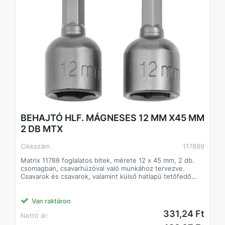
BEHAJTÓ HLF. MÁGNESES 12 MM X45 MM
2 DB MTX
Cikkszám
117889
Matrix 11788 foglalatos bitek, mérete 12 x 45 mm, 2 db.
csomagban, csavarhúzóval való munkához tervezve.
Csavarok és csavarok, valamint külső hatlapú tetőfedő
csavarok be- és szétszereléséhez használható. A
megnövelt 45 mm-es hossz megkönnyíti a nehezen
hozzáférhető helyeken való munkát. A bitek teljesen
Van raktáron
helyettesíthetik a foglalatfejeket, különösen, ha nincs
331,24 Ft
Nettó ár:
kéznél racsnis.