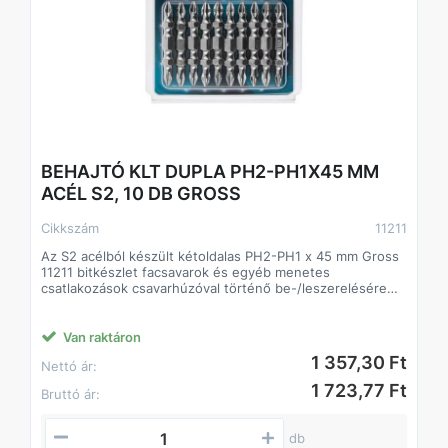
BEHAJTÓ KLT DUPLA PH2-PH1X45 MM
ACÉL S2, 10 DB GROSS
Cikkszám
11211
Az S2 acélból készült kétoldalas PH2-PH1 x 45 mm Gross
11211 bitkészlet facsavarok és egyéb menetes
csatlakozások csavarhúzóval történő be-/leszerelésére
szolgál. A legnépszerűbb Phillips típusú két munkaprofilú
fúvókák otthoni és professzionális használatra egyaránt
alkalmasak.
Van raktáron
1 357,30 Ft
Nettó ár:
Előnyök:
1 723,77 Ft
Bruttó ár:
Megnövelt élettartam - az 54-58 HRC keménységű S2
japán ötvözött acélból készült fúvókák tartósak és
kopásállóak.
db
Korrózióvédelem – Minden bit nikkelezett felülettel