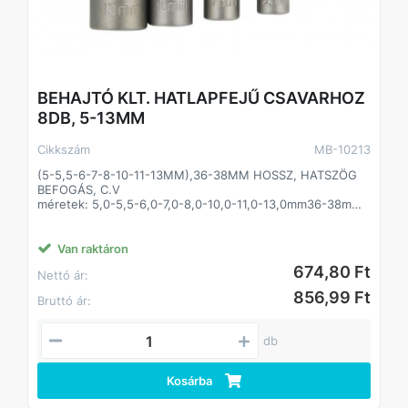
BEHAJTÓ KLT. HATLAPFEJŰ CSAVARHOZ
8DB, 5-13MM
Cikkszám
MB-10213
(5-5,5-6-7-8-10-11-13MM),36-38MM HOSSZ, HATSZÖG
BEFOGÁS, C.V
méretek: 5,0-5,5-6,0-7,0-8,0-10,0-11,0-13,0mm36-38mm
hossz
hatszög befogás
nem mágneses
Van raktáron
bliszteren
674,80 Ft
Nettó ár:
856,99 Ft
Bruttó ár:
db
Kosárba