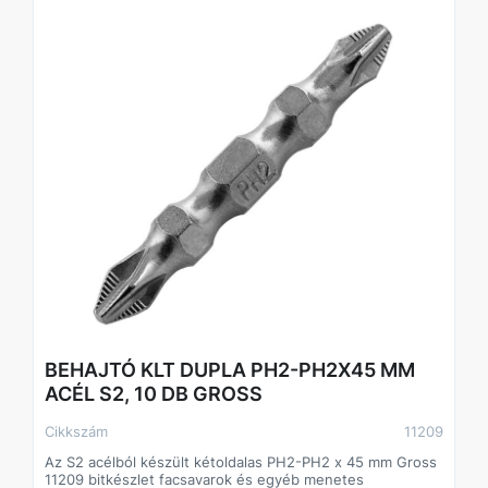
Az adapter krómozott acélból készült, amely biztosítja
szilárdságát, kopásállóságát és korrózióállóságát.
BEHAJTÓ KLT DUPLA PH2-PH2X45 MM
ACÉL S2, 10 DB GROSS
Cikkszám
11209
Az S2 acélból készült kétoldalas PH2-PH2 x 45 mm Gross
11209 bitkészlet facsavarok és egyéb menetes