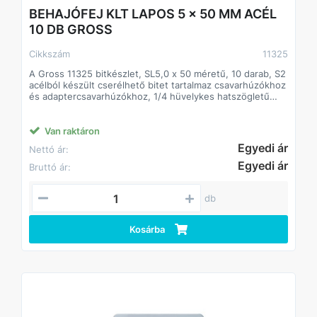
BEHAJÓFEJ KLT LAPOS 5 x 50 MM ACÉL
10 DB GROSS
Cikkszám
11325
A Gross 11325 bitkészlet, SL5,0 x 50 méretű, 10 darab, S2
acélból készült cserélhető bitet tartalmaz csavarhúzókhoz
és adaptercsavarhúzókhoz, 1/4 hüvelykes hatszögletű
csatlakozással. Az 5 mm-es mínusz hornyokkal rendelkező
biteket csavarok, önmetsző csavarok és egyéb menetes
csatlakozások felszerelésére és szétszerelésére
Van raktáron
használják.
Egyedi ár
Nettó ár:
Előnyök
Egyedi ár
Bruttó ár:
Megbízhatóság és tartósság – a bitek 54-58 HRC
keménységű japán S2 ötvözött acélból készülnek.
Kalibrált geometria - a rés nagy pontosságú kialakításának
db
köszönhetően a munkadarab nem csúszik a rögzítőfejben.
Mágneses nyílások - egy csavarhúzót egy rögzített
Kosárba
rögzítővel irányíthat, a másikkal pedig tarthatja a
rögzítendő részt.
Korrózióálló - A nikkelezés megvédi a biteket a
nedvességtől.
Védelem a hamisítás ellen – minden fúróhoz egy színes
gyűrű tartozik TM Gross logóval.
Kényelmes elhelyezés az állványon – a berendezést
kemény buborékfóliában szállítjuk, euroakasztóval.