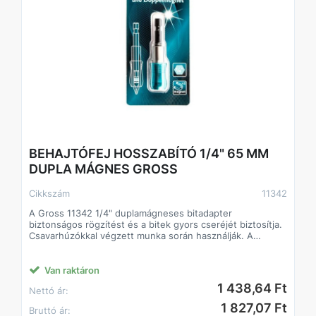
BEHAJTÓFEJ HOSSZABÍTÓ 1/4" 65 MM
DUPLA MÁGNES GROSS
Cikkszám
11342
A Gross 11342 1/4" duplamágneses bitadapter
biztonságos rögzítést és a bitek gyors cseréjét biztosítja.
Csavarhúzókkal végzett munka során használják. A
bittartó kezdők és tapasztalt mesteremberek számára
egyaránt hasznos lesz javítások, építés és bútorszerelés
során.
Van raktáron
1 438,64 Ft
Nettó ár:
Előnyök
A gyorskioldó mechanizmusnak és a kettős mágneses
1 827,07 Ft
Bruttó ár:
rögzítésnek köszönhetően a bit nem esik ki a tartóból.