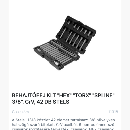
feltüntető tálcán található.
BEHAJTÓFEJ KLT "HEX" "TORX" "SPLINE"
3/8", CrV, 42 DB STELS
Cikkszám
11318
A Stels 11318 készlet 42 elemet tartalmaz: 3/8 hüvelykes
hatszögű szárú biteket, CrV acélból, 6 pontos önmetsző
csavarok rögzítésére tervezték, csavarok, HEX csavarok,