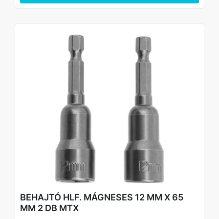
rendelkeznek a fokozott kopásállóság érdekében.
Kényelmes csomagolás - a készlet 2 mellékletet tartalmaz,
amelyek számos probléma megoldásában segítenek.
BEHAJTÓ HLF. MÁGNESES 12 MM X 65
MM 2 DB MTX