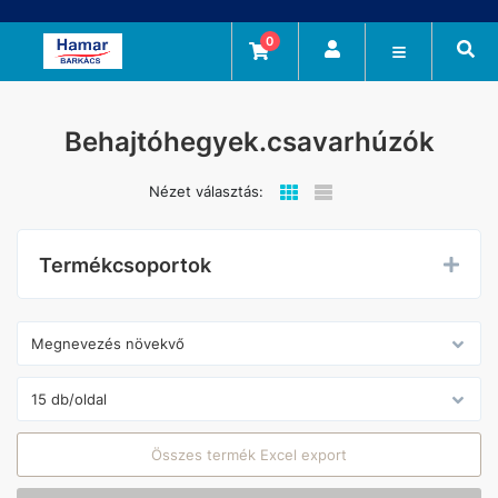
0
Behajtóhegyek.csavarhúzók
Nézet választás:
Termékcsoportok
Összes termék Excel export