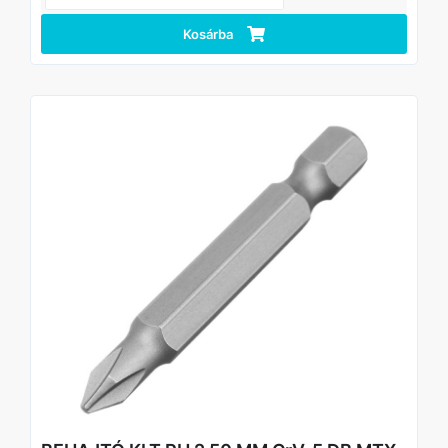
rendelkezik.
Nagy pontosságú teljesítmény – az optimális
Kosárba
horonygeometria megnöveli a bitek élettartamát és
megakadályozza, hogy becsúszjanak a rögzítőelemben.
Mágneses tulajdonságok - a hardvert a nyílásra helyezik
és biztonságosan tartják benne, így a mester szabad
kezével tudja tartani a munkafelületet.
Megbízható tapadás a rögzítőelemhez - további
bevágások a bitek szélein növelik a munka hatékonyságát.
Kényelmes csomagolás - a fúvókákat kemény
buborékfóliában szállítjuk, Euro akasztóval.
Nagy készlet - 10 bit hosszú ideig tart, egy csapat munkás
számára használható.