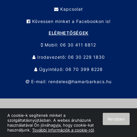
Kapcsolat
Kövessen minket a Facebookon is!
ELÉRHETŐSÉGEK
Mobil: 06 30 411 6812
Irodavezető: 06 30 229 1830
Ügyintéző: 06 70 399 8228
E-mail: rendeles@hamarbarkacs.hu
© Hamar Barkács KFT. 2026 Minden jog fenntartva!
A cookie-k segítenek minket a
Rendben
szolgáltatásnyújtásban. A webes áruházunk
Oldalt készítette:
Vector Kft.
használatával Ön jóváhagyja, hogy cookie-kat
használjunk.
További információk a cookie-ról
.