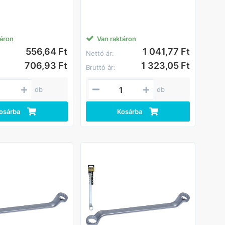
táron
Van raktáron
556,64 Ft
1 041,77 Ft
Nettó ár:
706,93 Ft
1 323,05 Ft
Bruttó ár:
db
db
osárba
Kosárba