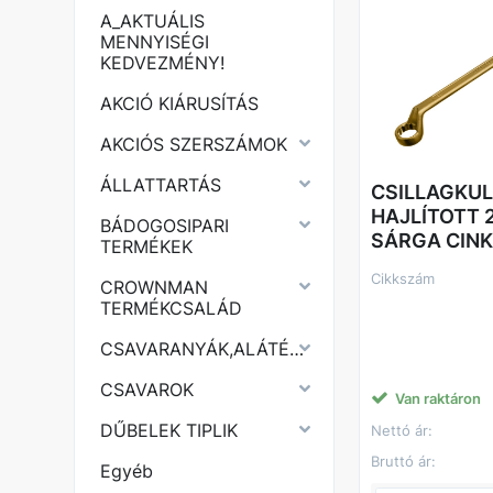
A_AKTUÁLIS
MENNYISÉGI
KEDVEZMÉNY!
AKCIÓ KIÁRUSÍTÁS
AKCIÓS SZERSZÁMOK
ÁLLATTARTÁS
CSILLAGKU
HAJLÍTOTT 
BÁDOGOSIPARI
SÁRGA CINK
TERMÉKEK
Cikkszám
CROWNMAN
TERMÉKCSALÁD
CSAVARANYÁK,ALÁTÉTEK
CSAVAROK
Van raktáron
DŰBELEK TIPLIK
Nettó ár:
Bruttó ár:
Egyéb