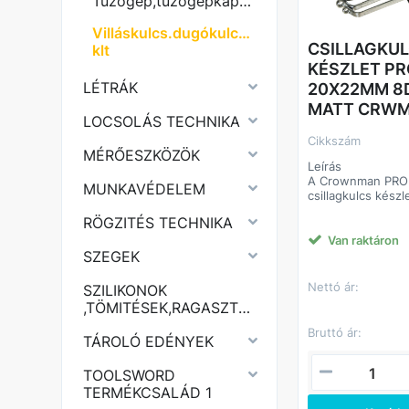
Tűzőgép,tűzőgépkapocs
minimálisra csökk
sérülésének kock
Villáskulcs.dugókulcs,imbuszkulcs
Átgondolt kialakít
CSILLAGKU
klt
munkadarabok a 
KÉSZLET PR
síkjához képest e
ami kényelmessé 
LÉTRÁK
20X22MM 8
nehezen elérhető
MATT CRW
munkát.
LOCSOLÁS TECHNIKA
Cikkszám
MÉRŐESZKÖZÖK
Leírás
A Crownman PRO 
MUNKAVÉDELEM
csillagkulcs készl
krómmolibdén-va
RÖGZITÉS TECHNIKA
acélból készült, 
felülettel. A kulcs
Van raktáron
kialakított feje 
SZEGEK
hozzáférést bizt
elérhető kötésekn
Nettó ár:
SZILIKONOK
leggyakoribb mér
,TÖMITÉSEK,RAGASZTÓK,PURHABOK,
tartalmazza 6x7 
mm-ig, műanyag t
Bruttó ár:
TÁROLÓ EDÉNYEK
megkönnyíti a szál
rendezett tárolás
TOOLSWORD
Előnyök
TERMÉKCSALÁD 1
Professzionális m