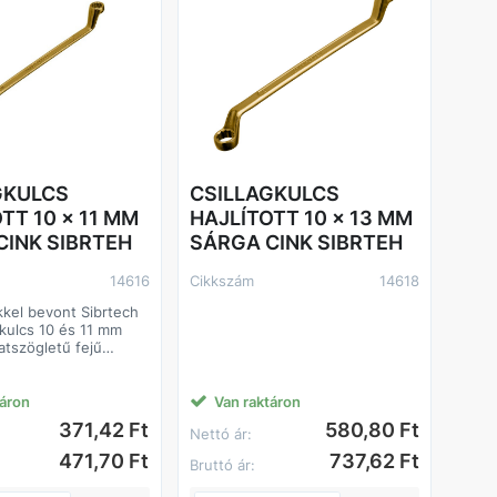
GKULCS
CSILLAGKULCS
TT 10 x 11 MM
HAJLÍTOTT 10 x 13 MM
CINK SIBRTEH
SÁRGA CINK SIBRTEH
14616
Cikkszám
14618
kkel bevont Sibrtech
kulcs 10 és 11 mm
atszögletű fejű
ötőelemek
ére és
sére szolgál.
táron
Van raktáron
erelési munkák
371,42 Ft
580,80 Ft
Nettó ár:
ez garázsban, kis
n és otthon. A
471,70 Ft
737,62 Ft
Bruttó ár:
 teljesen befogja a
t, így még a