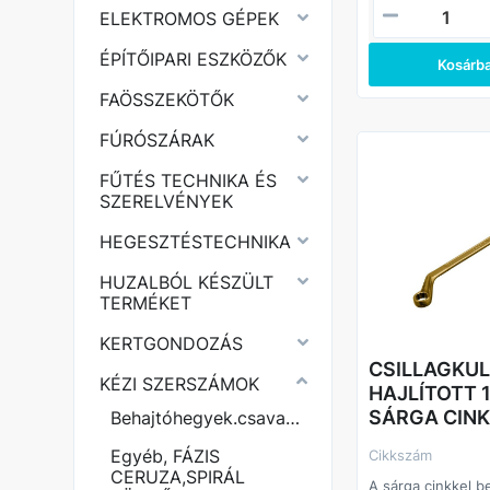
ELEKTROMOS GÉPEK
ÉPÍTŐIPARI ESZKÖZŐK
Kosárb
FAÖSSZEKÖTŐK
FÚRÓSZÁRAK
FŰTÉS TECHNIKA ÉS
SZERELVÉNYEK
HEGESZTÉSTECHNIKA
HUZALBÓL KÉSZÜLT
TERMÉKET
KERTGONDOZÁS
CSILLAGKU
KÉZI SZERSZÁMOK
HAJLÍTOTT 1
SÁRGA CINK
Behajtóhegyek.csavarhúzók
Egyéb, FÁZIS
Cikkszám
CERUZA,SPIRÁL
A sárga cinkkel b