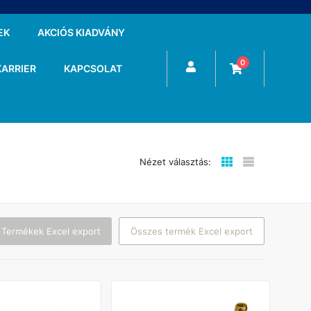
EK
AKCIÓS KIADVÁNY
0
KARRIER
KAPCSOLAT
Nézet választás:
 Termékek Excel export
Összes termék Excel export