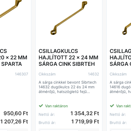
LCS
CSILLAGKULCS
CSILLA
20 x 22 MM
HAJLÍTOTT 22 x 24 MM
HAJLÍTO
 SPARTA
SÁRGA CINK SIBRTEH
SÁRGA 
146307
Cikkszám
14632
Cikkszám
A sárga cinkkel bevont Sibrtech
A sárga cin
14632 dugókulcs 22 és 24 mm
14616 dugó
átmérőjű, hatszögletű fejű
átmérőjű, h
menetes kötőelemek
menetes k
felszerelésére és
felszerelés
szétszerelésére szolgál.
szétszerelé
Van raktáron
Van rak
Hasznos szerelési munkák
Hasznos sz
950,60 Ft
1 354,32 Ft
Nettó ár:
Nettó ár:
elvégzéséhez garázsban, kis
elvégzéséh
termelésben és otthon. A
termelésbe
1 207,26 Ft
1 719,99 Ft
Bruttó ár:
Bruttó ár:
gyűrűs pofa teljesen befogja a
gyűrűs pofa
rögzítőfejet, így még a
rögzítőfeje