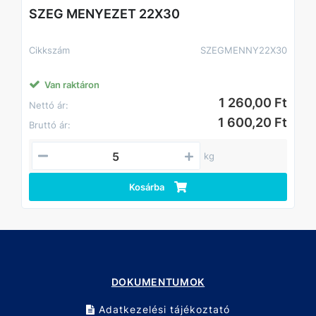
SZEG MENYEZET 22X30
Cikkszám
SZEGMENNY22X30
Van raktáron
1 260,00 Ft
Nettó ár:
1 600,20 Ft
Bruttó ár:
kg
Kosárba
DOKUMENTUMOK
Adatkezelési tájékoztató