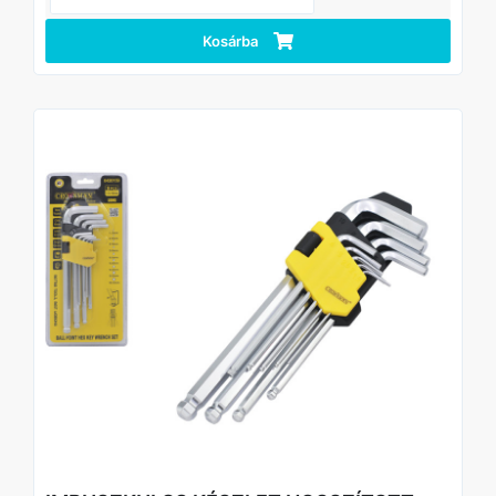
TÜV/GS tanúsítvánnyal ellátva a biztonságért és
megbízhatóságért
Nagyméretű, 500mm-es befogási kapacitás
Kosárba
Erős öntöttvas váz, tartós használatra
Ergonomikus, csúszásmentes TPR markolat
Ideális professzionális és hobbi asztalos munkákhoz is
Alkalmazás
Nagyobb faanyagok, táblák, ajtók, bútorlapok és egyéb
nagyméretű alkatrészek rögzítésére ragasztás, vágás,
fúrás és szerelési feladatok során.
Technikai adatok
Típus: „F” szorító
Anyaga: Öntöttvas váz
Markolat: TPR (ergonomikus, csúszásmentes)
Méret: 120x500mm
Tanúsítvány: TÜV/GS
Csomagolás: Akasztókártya (Hangtag)