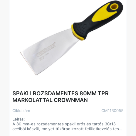
Alkalmazás:
Nehezen hozzáférhető helyeken lévő csavarok
szereléséhez.
Autószereléshez, gépkarbantartáshoz.
Precíziós és barkács munkákhoz.
Technikai adatok:
Anyag: Króm-vanádium acél (CrV)
Felület: Matt krómozott
Mérettartomány: 1,5–10 mm
Kivitel: Hosszított, gömbvégű
Kiszerelés: 9 db/készlet
Csomagolás: Dupla bliszterkártya
SPAKLI ROZSDAMENTES 80MM TPR
MARKOLATTAL CROWNMAN
Cikkszám
CM1130055
Leírás:
A 80 mm-es rozsdamentes spakli erős és tartós 3Cr13
acélból készül, melyet tükörpolírozott felületkezelés tesz
még ellenállóbbá a korrózióval szemben. A TPR markolat