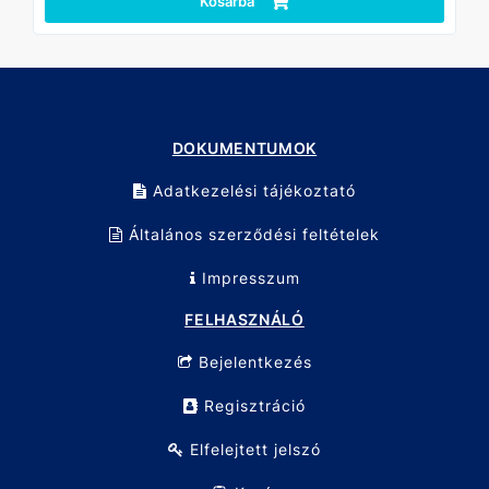
Kosárba
Stabil műanyag tartó a rendszerezett tároláshoz.
Alkalmazás:
Kifejezetten ajánlott autószerelő műhelyek, ipari
karbantartás, gépészeti munkák és barkácsprojektek
számára, ahol a csavarok nehezen hozzáférhető, mélyebb
helyeken találhatók. Professzionális és otthoni
felhasználásra is ideális.
DOKUMENTUMOK
Technikai adatok:
Adatkezelési tájékoztató
Méret: T10–T50
Darabszám: 9 db
Kivitel: extra hosszú
Általános szerződési feltételek
Anyag: Króm-vanádium (Cr-V)
Felület: Matt krómozott
Impresszum
Kiszerelés: Dupla bliszter kártya
FELHASZNÁLÓ
Bejelentkezés
Regisztráció
Elfelejtett jelszó