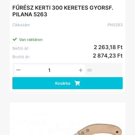
FŰRÉSZ KERTI 300 KERETES GYORSF.
PILANA 5263
Cikkszám
PN5263
Van raktáron
2 263,18 Ft
Nettó ár:
2 874,23 Ft
Bruttó ár:
db
Kosárba