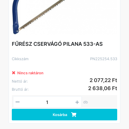
FŰRÉSZ CSERVÁGÓ PILANA 533-AS
Cikkszám
PN225254.533
Nincs raktáron
2 077,22 Ft
Nettó ár:
2 638,06 Ft
Bruttó ár:
db
Kosárba