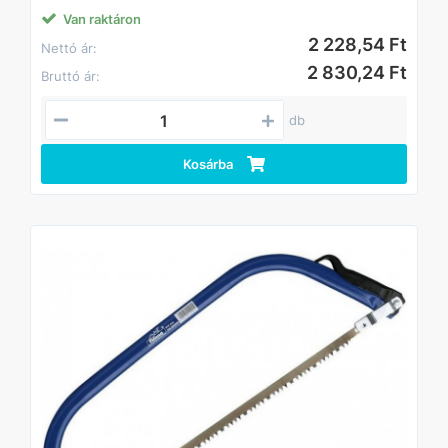
Van raktáron
2 228,54 Ft
Nettó ár:
2 830,24 Ft
Bruttó ár:
db
Kosárba