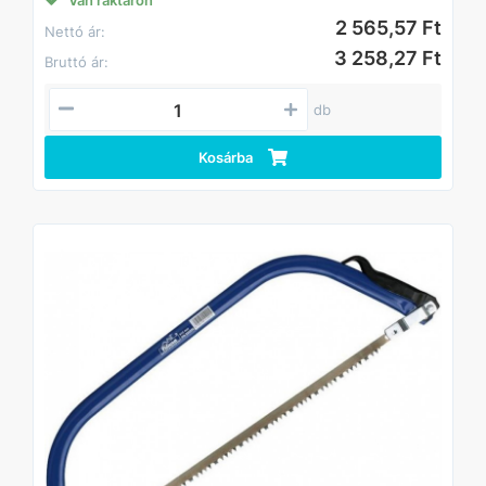
2 565,57 Ft
Nettó ár:
3 258,27 Ft
Bruttó ár:
db
Kosárba