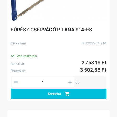
FŰRÉSZ CSERVÁGÓ PILANA 914-ES
Cikkszám
PN225254.914
Van raktáron
2 758,16 Ft
Nettó ár:
3 502,86 Ft
Bruttó ár:
db
Kosárba