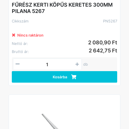
FŰRÉSZ KERTI KÖPŰS KERETES 300MM
PILANA 5267
Cikkszám
PN5267
Nincs raktáron
2 080,90 Ft
Nettó ár:
2 642,75 Ft
Bruttó ár:
db
Kosárba