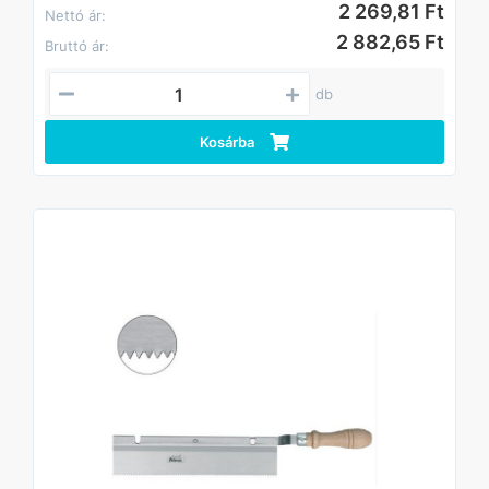
2 269,81 Ft
Nettó ár:
2 882,65 Ft
Bruttó ár:
db
Kosárba