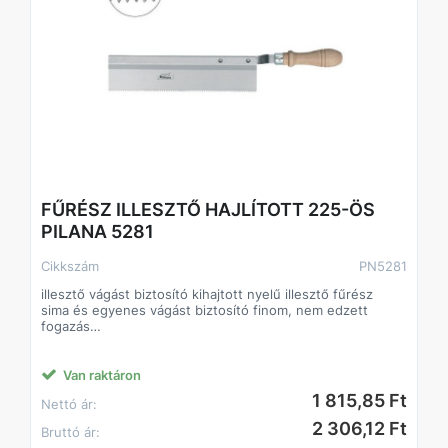
FŰRÉSZ ILLESZTŐ HAJLÍTOTT 225-ÖS
PILANA 5281
Cikkszám
PN5281
illesztő vágást biztosító kihajtott nyelű illesztő fűrész
sima és egyenes vágást biztosító finom, nem edzett
fogazás
acélbetétes gerincmerevítés
Van raktáron
1 815,85 Ft
Nettó ár:
2 306,12 Ft
Bruttó ár: