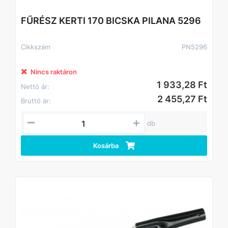
FŰRÉSZ KERTI 170 BICSKA PILANA 5296
Cikkszám
PN5296
Nincs raktáron
1 933,28 Ft
Nettó ár:
2 455,27 Ft
Bruttó ár:
db
Kosárba