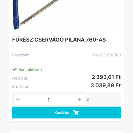
FŰRÉSZ CSERVÁGÓ PILANA 760-AS
Cikkszám
PN225254.760
Van raktáron
2 393,61 Ft
Nettó ár:
3 039,89 Ft
Bruttó ár:
db
Kosárba