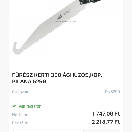
FŰRÉSZ KERTI 300 ÁGHÚZÓS,KÖP.
PILANA 5299
Cikkszám
PN5299
Van raktáron
1 747,06 Ft
Nettó ár:
2 218,77 Ft
Bruttó ár: