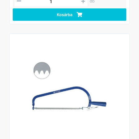
db
Kosárba