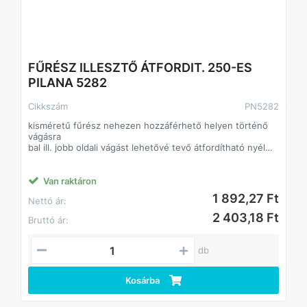
FŰRÉSZ ILLESZTŐ ÁTFORDIT. 250-ES
PILANA 5282
Cikkszám
PN5282
kisméretű fűrész nehezen hozzáférhető helyen történő
vágásra
bal ill. jobb oldali vágást lehetővé tevő átfordítható nyél
sima és egyenes vágást biztosító finom, nem edzett
fogazás
acélbetétes gerincmerevítés
Van raktáron
1 892,27 Ft
Nettó ár:
2 403,18 Ft
Bruttó ár:
db
Kosárba