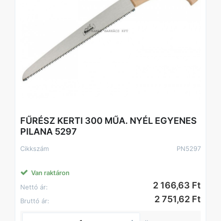
FŰRÉSZ KERTI 300 MŰA. NYÉL EGYENES
PILANA 5297
Cikkszám
PN5297
Van raktáron
2 166,63 Ft
Nettó ár:
2 751,62 Ft
Bruttó ár: