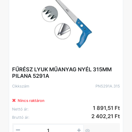
FŰRÉSZ LYUK MŰANYAG NYÉL 315MM
PILANA 5291A
Cikkszám
PN5291A.315
Nincs raktáron
1 891,51 Ft
Nettó ár:
2 402,21 Ft
Bruttó ár:
db