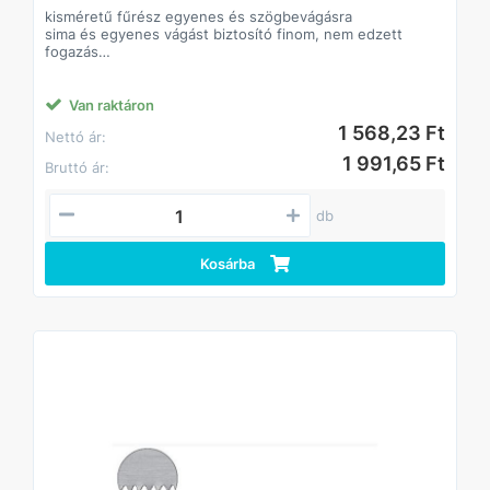
kisméretű fűrész egyenes és szögbevágásra
sima és egyenes vágást biztosító finom, nem edzett
fogazás
gerincmerevítő
gérládás vágásra alkalmas
Van raktáron
1 568,23 Ft
Nettó ár:
1 991,65 Ft
Bruttó ár:
db
Kosárba