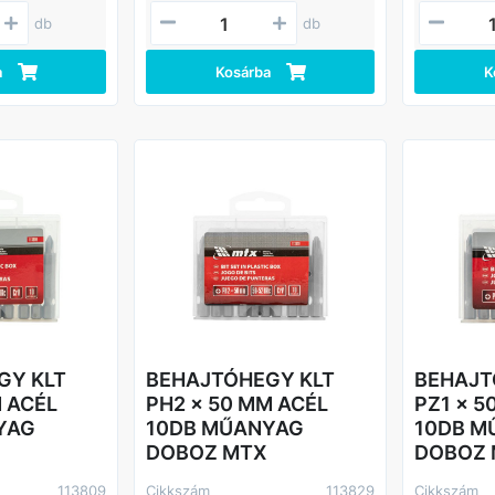
dő felszerelés
fogyóeszközként használják a
autógyártás
varhúzóra.
gépesített és kézi
db
db
garázsban a
hetővé teszi a
szerszámokban.
meghúzási 
ny
elvégzéséh
a
Kosárba
K
z képest
kedő területek
Előnyök
Hosszú éle
tővé teszi a
HRC kemén
 megtartását a
vanádium ac
izálása és a
kopásállóak
ködés
Nehezen el
munkavégzé
ó
hosszú fúvó
hogy a bit
További jel
 helyeken is
lehetővé te
zhat.
bitek felsz
zott acélból
rögzítési m
tosítja
Kényelmes t
ásállóságát és
készletet to
bitek méreté
GY KLT
BEHAJTÓHEGY KLT
BEHAJT
M ACÉL
PH2 x 50 MM ACÉL
PZ1 x 5
YAG
10DB MŰANYAG
10DB M
DOBOZ MTX
DOBOZ
113809
Cikkszám
113829
Cikkszám