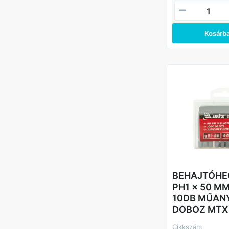
ahol nincs elegen
közvetlenül a csa
A rugalmas rúd le
csavarhúzótokmá
Kosárb
forgástengelyéhe
szögben elhelyez
elérését.
A forgógyűrű lehe
rugalmas adapter
rögzítőelem stabil
hatékonyabb mű
érdekében.
A mágneses tart
megakadályozza, 
kiessen, így szűk
hatékonyan dolgo
Az adapter krómo
készült, amely biz
szilárdságát, kop
korrózióállóságát.
BEHAJTÓHE
PH1 x 50 M
10DB MŰAN
DOBOZ MTX
Cikkszám