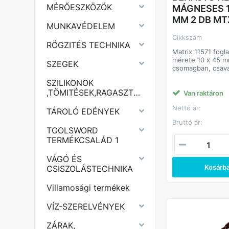
MÉRŐESZKÖZÖK
MÁGNESES 1
MM 2 DB MT
MUNKAVÉDELEM
Cikkszám
RÖGZITÉS TECHNIKA
Matrix 11571 fogla
mérete 10 x 45 m
SZEGEK
csomagban, csava
munkához tervezv
SZILIKONOK
csavarok, valamin
,TÖMITÉSEK,RAGASZTÓK,PURHABOK,
tetőfedő csavaro
Van raktáron
szétszereléséhez
Nettó ár:
megnövelt 45 mm
TÁROLÓ EDÉNYEK
megkönnyíti a n
Bruttó ár:
hozzáférhető hel
TOOLSWORD
munkát. A bitek t
TERMÉKCSALÁD 1
helyettesíthetik a
különösen, ha ni
VÁGÓ ÉS
racsnis.
Kosárb
CSISZOLÁSTECHNIKA
Előnyök
Tartós és korrózió
Villamosági termékek
kiváló minőségű C
készülnek.
VÍZ-SZERELVÉNYEK
Beépített mágnes
berendezés bizt
csatlakozik a rögz
ZÁRAK,