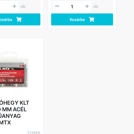
ban, szervizben,
felszerelni. A készlet
db
db
 maximális
professzionális használatra
erőt igénylő munkák
ajánlott autójavító műhelyekben
ez.
és autógyártásban.
osárba
Kosárba
Előnyök
ttartam - az 50-53
Hosszú élettartam - az 50-53
ységű króm-
HRC keménységű króm-
élból készült bitek
vanádium acélból készült bitek
.
kopásállóak.
érhető helyeken való
Nehezen elérhető helyeken való
s – a készlet 75 mm
munkavégzés – a készlet 75 mm
kákat tartalmaz.
hosszú fúvókákat tartalmaz.
lemzők - az adapter
További jellemzők - az adapterek
szi 1/2"-os szárú
lehetővé teszik bitek
erelését 3/8"-os
felszerelését racsnisra,
éretű szerszámokra.
beleértve a 1/2 hüvelykes
árolás és szállítás - a
rögzítési méretű szerszámokat
kban szállítjuk, a
is.
t jelző tartóval.
Kényelmes tárolás és szállítás - a
készletet tokban szállítjuk,
ÓHEGY KLT
amelyen az egyes felszerelések
méretét feltüntető tálcán
0 MM ACÉL
található.
ŰANYAG
 MTX
113869