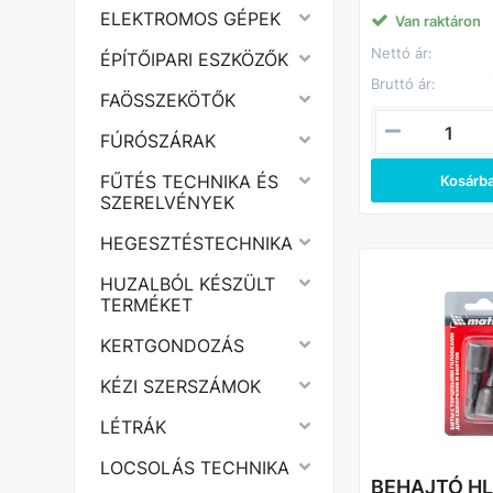
eszköz hasznos 
ELEKTROMOS GÉPEK
Van raktáron
kézművesek, min
szakemberek szá
Nettó ár:
ÉPÍTŐIPARI ESZKÖZŐK
megkönnyítse a k
fúrást.
Bruttó ár:
FAÖSSZEKÖTŐK
A fúró nagy sebe
készült, ami bizto
sebességet és a
FÚRÓSZÁRAK
minőségét.
A hatszögletű sz
FŰTÉS TECHNIKA ÉS
Kosárb
köszönhetően a 
SZERELVÉNYEK
könnyen és bizt
rögzíthető a fúr
HEGESZTÉSTECHNIKA
HUZALBÓL KÉSZÜLT
TERMÉKET
KERTGONDOZÁS
KÉZI SZERSZÁMOK
LÉTRÁK
LOCSOLÁS TECHNIKA
BEHAJTÓ HL