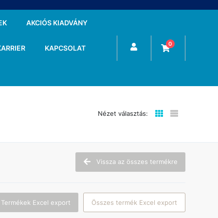
EK
AKCIÓS KIADVÁNY
0
KARRIER
KAPCSOLAT
Nézet választás:
Vissza az összes termékre
 Termékek Excel export
Összes termék Excel export