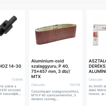
Aluminium-oxid
ASZTAL
HOZ 14-30
szalaggyuru, P 40,
DERÉKS
75x457 mm, 3 db//
ALUMÍN
MTX
724949
Cikkszám
Cikkszám
742759
tű szárat a
Az öntött 
2430 sorozatú
alakú Matr
Csiszolópapír szalagcsiszolóhoz,
tt használják,
hosszú, az 
MTX P 40 szemcsemérettel, 3
ű fúrófejekkel.
munkák sor
darabos csomag,
zett előfúrás
derékszöge
szalagcsiszolóra szerelve, 75 x
ontosságát. Az
jelöléséhez