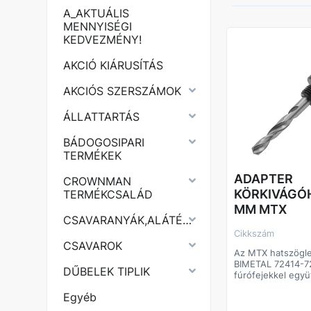
A_AKTUÁLIS
MENNYISÉGI
KEDVEZMÉNY!
AKCIÓ KIÁRUSÍTÁS
AKCIÓS SZERSZÁMOK
ÁLLATTARTÁS
BÁDOGOSIPARI
TERMÉKEK
ADAPTER
CROWNMAN
KÖRKIVÁGÓ
TERMÉKCSALÁD
MM MTX
CSAVARANYÁK,ALÁTÉTEK
Cikkszám
CSAVAROK
Az MTX hatszögle
BIMETAL 72414-7
DŰBELEK TIPLIK
fúrófejekkel együ
14-30 mm átmérőj
Egyéb
Az előfúróval vég
növeli a munka p