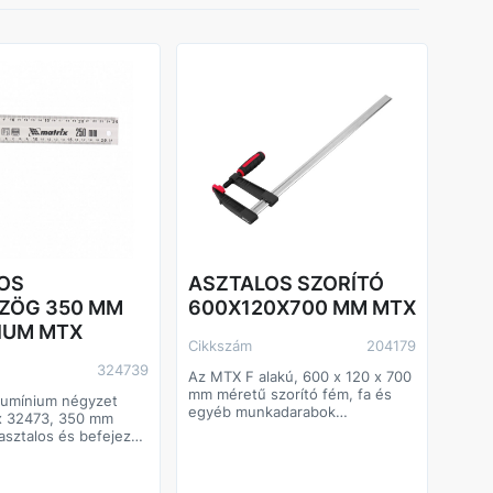
OS
ASZTALOS SZORÍTÓ
ZÖG 350 MM
600X120X700 MM MTX
IUM MTX
Cikkszám
204179
324739
Az MTX F alakú, 600 x 120 x 700
mm méretű szorító fém, fa és
alumínium négyzet
egyéb munkadarabok
ix 32473, 350 mm
befogására szolgál, azok későbbi
asztalos és befejező
megmunkálásához vagy
án hasznos a
összeszereléséhez. A markolat
k ellenőrzéséhez és
mérete a mozgatható tartó
. Egy egyszerű, de