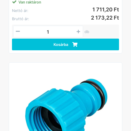
Van raktáron
1 711,20 Ft
Nettó ár:
2 173,22 Ft
Bruttó ár:
db
Kosárba