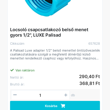
Locsoló csapcsatlakozó belső menet
gyors 1/2", LUXE Palisad
Cikkszám
657628
A Palisad Luxe adapter 1/2" belső menettel öntözővezeték
csatlakoztatására szolgál a megfelelő átmérőjű külső
menettel rendelkező csaphoz vagy lefolyóhoz. Hasznos
kertben vagy mezőgazdaságban.
Megbízhatóság a kiváló minőségű ABS műanyagból
készült adapter ütésálló és nedvességálló.
Van raktáron
Könnyű telepítés az adapter gyorscsatlakozóval
290,40 Ft
Nettó ár:
rendelkezik a tömlőcsatlakozóhoz való csatlakoztatáshoz.
Sokoldalúság a termék az öntözőrendszerek minden
368,81 Ft
Bruttó ár:
elemével kompatibilis, mivel a fúvóka kimenete univerzális
méretű.
db
Kosárba