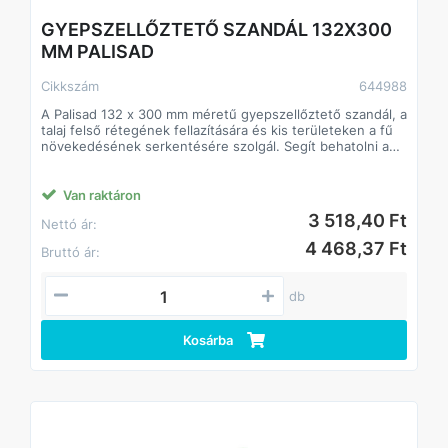
GYEPSZELLŐZTETŐ SZANDÁL 132X300
MM PALISAD
Cikkszám
644988
A Palisad 132 x 300 mm méretű gyepszellőztető szandál, a
talaj felső rétegének fellazítására és kis területeken a fű
növekedésének serkentésére szolgál. Segít behatolni a
nedvességnek és a tápanyagoknak a gyökerekbe.
A cinkbevonat megakadályozza a korrózió kialakulását.
Van raktáron
3 518,40 Ft
Nettó ár:
4 468,37 Ft
Bruttó ár:
db
Kosárba