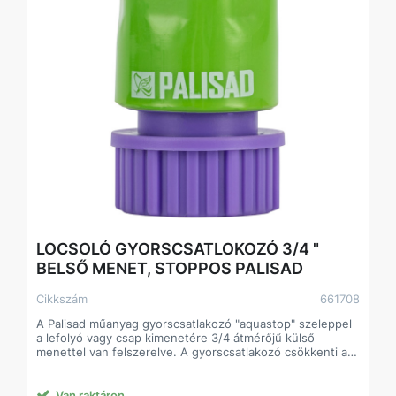
LOCSOLÓ GYORSCSATLOKOZÓ 3/4 "
BELSŐ MENET, STOPPOS PALISAD
Cikkszám
661708
A Palisad műanyag gyorscsatlakozó "aquastop" szeleppel
a lefolyó vagy csap kimenetére 3/4 átmérőjű külső
menettel van felszerelve. A gyorscsatlakozó csökkenti az
öntözőrendszer telepítési idejét.
Megbízhatóság - a csatlakozó ütésálló ABS műanyagból
készült.
Van raktáron