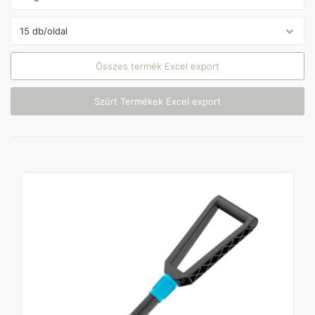
Összes termék Excel export
Szűrt Termékek Excel export