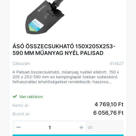
ÁSÓ ÖSSZECSUKHATÓ 150X205X253-
590 MM MŰANYAG NYÉL PALISAD
Cikkszám
614627
A Palisad összecsukható, műanyag nyéllel ellátott, 150 x
205 x 253-590 mm-es kempinglapát tokban széleskörű
felhasználási lehetőségekkel rendelkezik: hasznos
kertészek, autósok és turisták számára földmunkák
elvégzéséhez. Az összecsukható kialakításnak
köszönhetően gereblyeként is használható. A
Van raktáron
munkafelület felső részének lekerekített élének
4 769,10 Ft
Nettó ár:
köszönhetően a lapát könnyen behatol a talajba.
Előnyök
6 056,76 Ft
Bruttó ár:
Szilárdság és tartósság a munkafelület közepes
széntartalmú acélból készült és a kívánt keménységre
edzett.
db
Korrózióvédelem a munkadarab porbevonattal van
bevonva.