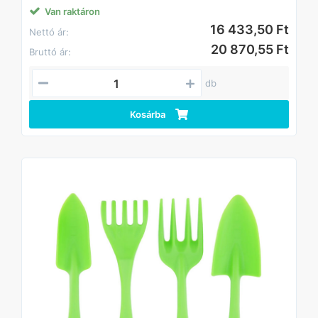
Van raktáron
16 433,50 Ft
Nettó ár:
20 870,55 Ft
Bruttó ár:
db
Kosárba