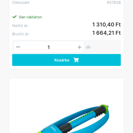
Cikkszám
657838
Van raktáron
1 310,40 Ft
Nettó ár:
1 664,21 Ft
Bruttó ár:
db
Kosárba