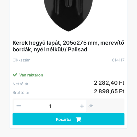
Kerek hegyű lapát, 205o275 mm, merevítő
bordák, nyél nélkül// Palisad
Cikkszám
614117
Van raktáron
2 282,40 Ft
Nettó ár:
2 898,65 Ft
Bruttó ár:
db
Kosárba