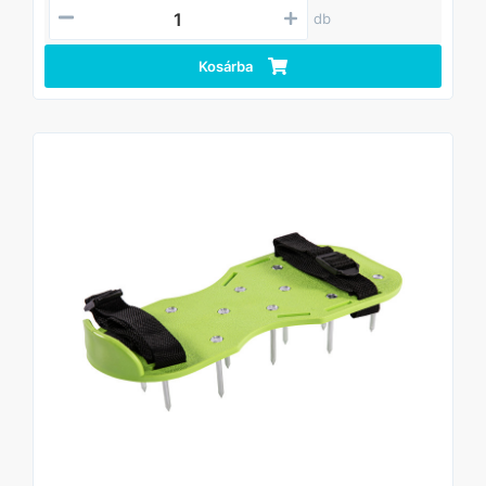
db
Kosárba