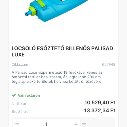
LOCSOLÓ ESŐZTETŐ BILLENŐS PALISAD
LUXE
Cikkszám
657948
A Palisad Luxe vízpermetező 19 fúvókával képes az
öntözési terület beállítására, és legfeljebb 290 nm
téglalap alakú területek helyhez kötött öntözésére
szolgál. A permetezési szög állítható, így választhat jobb,
bal vagy középső öntözési módot. A szórási távolság 19
m-ig állítható.
Van raktáron
Erő és tartósság - a nyomókeret ABS műanyagból készült.
10 529,40 Ft
Nettó ár:
Gyors csatlakozás – az öntözőfej univerzális fúvókával
rendelkezik, amely kompatibilis az összes Palisad és
13 372,34 Ft
Bruttó ár:
Palisad Luxe öntözőrendszer csatlakozóival.
db