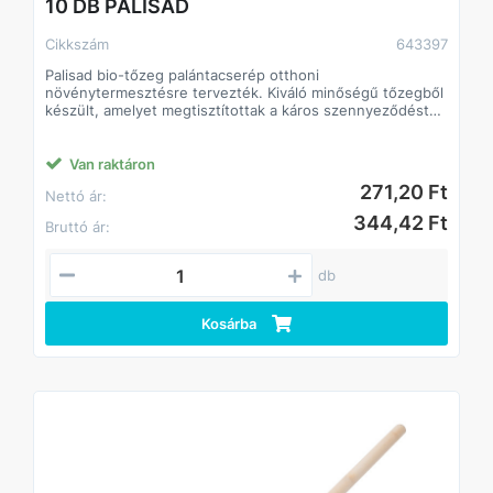
10 DB PALISAD
Cikkszám
643397
Palisad bio-tőzeg palántacserép otthoni
növénytermesztésre tervezték. Kiváló minőségű tőzegből
készült, amelyet megtisztítottak a káros szennyeződéstől.
Biológiailag lebomló. Az anyag mérsékelt
áteresztőképessége hozzájárul a gyökérrendszer
oxigénellátásához.
Van raktáron
271,20 Ft
Nettó ár:
344,42 Ft
Bruttó ár:
db
Kosárba