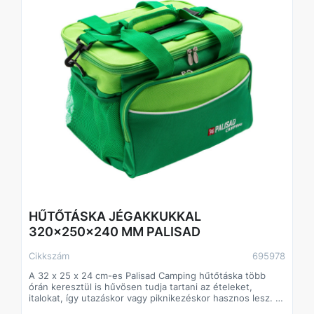
HŰTŐTÁSKA JÉGAKKUKKAL
320x250x240 MM PALISAD
Cikkszám
695978
A 32 x 25 x 24 cm-es Palisad Camping hűtőtáska több
órán keresztül is hűvösen tudja tartani az ételeket,
italokat, így utazáskor vagy piknikezéskor hasznos lesz. A
hűtőtáskában hálós zsebek találhatók. A jégaku nélküli