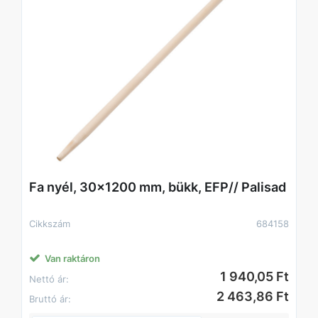
Fa nyél, 30x1200 mm, bükk, EFP// Palisad
Cikkszám
684158
Van raktáron
1 940,05 Ft
Nettó ár:
2 463,86 Ft
Bruttó ár: