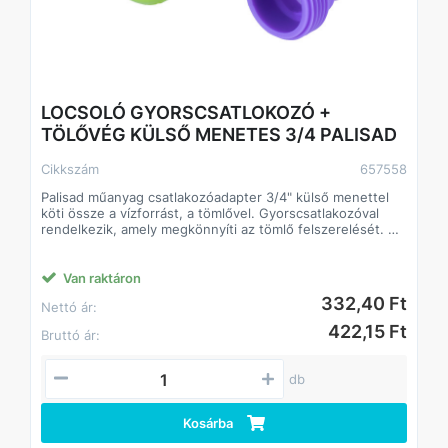
LOCSOLÓ GYORSCSATLOKOZÓ +
TÖLŐVÉG KÜLSŐ MENETES 3/4 PALISAD
Cikkszám
657558
Palisad műanyag csatlakozóadapter 3/4" külső menettel
köti össze a vízforrást, a tömlővel. Gyorscsatlakozóval
rendelkezik, amely megkönnyíti az tömlő felszerelését.
Megbízhatóság - minden alkatrész ütésálló ABS
műanyagból készül, ami hosszú élettartamot garantál.
Sokoldalúság – alkalmas a Palisad öntözőrendszerek
Van raktáron
minden elemére.
332,40 Ft
Nettó ár:
422,15 Ft
Bruttó ár:
db
Kosárba