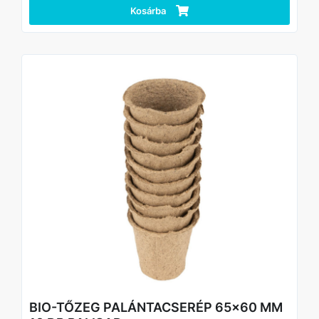
Átgondolt kialakítás az ék alakú felületnek köszönhetően
Kosárba
nagy terhelésállósággal rendelkezik.
Biztonság a megbízható acélmechanizmus
megakadályozza a lapát hirtelen összecsukódását.
Kényelmes kezelés a széles, bordázott műanyag markolat
a szilárdság érdekében lehetővé teszi, hogy a szerszám
nagy terhelésnek is ellenálljon.
Kompaktság a lapát kényelmesen tárolható mind az autó
csomagtartójában, mind hátizsákban, mivel súlya 770 g,
összecsukva pedig 253 mm hosszú.
Kényelmes szállítás és tárolás a készlet vízálló tokot
tartalmaz.
BIO-TŐZEG PALÁNTACSERÉP 65x60 MM