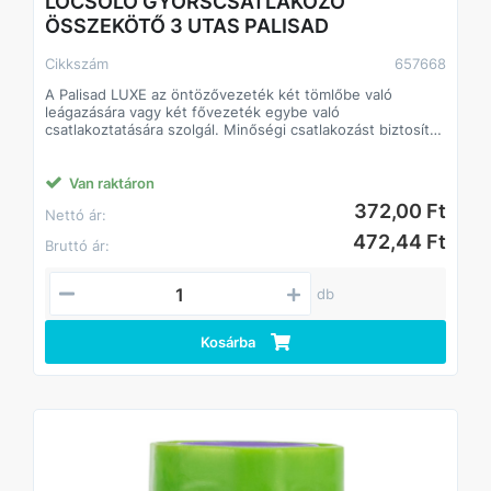
LOCSOLÓ GYORSCSATLAKOZÓ
ÖSSZEKÖTŐ 3 UTAS PALISAD
Cikkszám
657668
A Palisad LUXE az öntözővezeték két tömlőbe való
leágazására vagy két fővezeték egybe való
csatlakoztatására szolgál. Minőségi csatlakozást biztosít
szivárgás nélkül, és lehetővé teszi az öntözési terület
növelését.
Tartósság - ütésálló ABS műanyagból készült.
Van raktáron
Kompatibilis az összes Palisad és Palisad Luxe
372,00 Ft
Nettó ár:
öntözőrendszer elemeivel.
472,44 Ft
Bruttó ár:
db
Kosárba