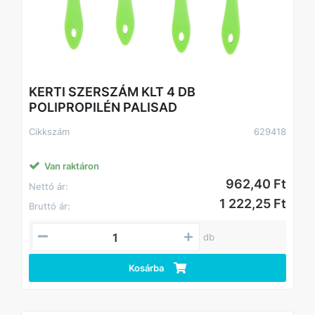
KERTI SZERSZÁM KLT 4 DB
POLIPROPILÉN PALISAD
Cikkszám
629418
Van raktáron
962,40 Ft
Nettó ár:
1 222,25 Ft
Bruttó ár:
db
Kosárba