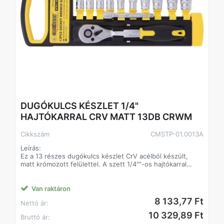
Csomagolás: Műanyag tartópolc
DUGÓKULCS KÉSZLET 1/4"
HAJTÓKARRAL CRV MATT 13DB CRWM
Cikkszám
CMSTP-01.0013A
Leírás:
Ez a 13 részes dugókulcs készlet CrV acélból készült,
matt krómozott felülettel. A szett 1/4""-os hajtókarral
érkezik, amely biztosítja a könnyű és hatékony erőátvitelt.
Minden elem műanyag polctálcás csomagolásban kerül
forgalomba, ami rendezetten és biztonságosan tartja a
Van raktáron
készletet.
8 133,77 Ft
Nettó ár:
Előnyök:
10 329,89 Ft
Bruttó ár:
Króm-vanádium anyag a hosszú élettartamért és