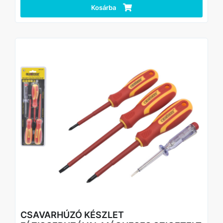
- VDE tanúsítvány (IEC 60900:2004)
Kosárba
- 1000 V-ig szigetelt kivitel a biztonságos munkához
- Mágneses hegy a pontos csavarozáshoz
- Tartós CrV acél pengék
- Ergonomikus, PP+TPR csúszásmentes markolat
- Cserélhető testek, rugalmas felhasználás
Technikai adatok
Típus: VDE szigetelt csavarhúzó készlet
Darabszám: 8 db
Anyag (penge): CrV (króm-vanádium) acél
Markolat anyaga: PP + TPR
Szigetelés: 1000 V
Szabvány: VDE / IEC 60900:2004
Kivitel: mágneses, cserélhető testekkel
Fejtípusok és méretek a készletben:
SL: 5,5 / 4,0 / 3,0 × 100 mm
PH: PH1 × 80 mm, PH2 × 100 mm
Tartozék: 2 db elektromos doboz kulcs
CSAVARHÚZÓ KÉSZLET