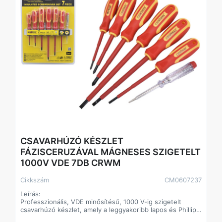
Darabszám: 4 db
Penge anyaga: CrV (króm-vanádium) acél
Markolat anyaga: PP + TPR
Szigetelés: 1000 V
Szabvány: VDE / IEC 60900:2004
Kivitel: mágneses, szigetelt
Csomagolás: dupla bliszter
Tartalom:
- 1 db PH1 × 80 mm csavarhúzó
- 1 db PH2 × 100 mm csavarhúzó
- 1 db SL 1,0 × 5,5 × 125 mm csavarhúzó
- 1 db fázisceruza (voltage tester)
CSAVARHÚZÓ KÉSZLET
FÁZISCERUZÁVAL MÁGNESES SZIGETELT
1000V VDE 7DB CRWM
Cikkszám
CM0607237
Leírás:
Professzionális, VDE minősítésű, 1000 V-ig szigetelt
csavarhúzó készlet, amely a leggyakoribb lapos és Phillips
méreteket, valamint egy fázisceruzát tartalmaz. A