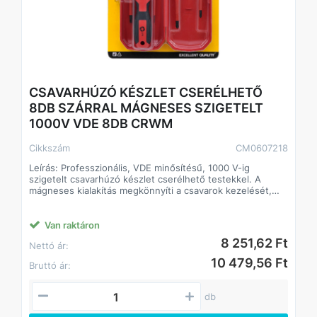
CSAVARHÚZÓ KÉSZLET CSERÉLHETŐ
8DB SZÁRRAL MÁGNESES SZIGETELT
1000V VDE 8DB CRWM
Cikkszám
CM0607218
Leírás: Professzionális, VDE minősítésű, 1000 V-ig
szigetelt csavarhúzó készlet cserélhető testekkel. A
mágneses kialakítás megkönnyíti a csavarok kezelését,
míg a CrV acél pengék és a PP+TPR markolat biztonságos,
kényelmes munkavégzést biztosítanak villanyszerelési
feladatok során.
Van raktáron
8 251,62 Ft
Nettó ár:
Alkalmazás
- Villanyszerelési és karbantartási munkákhoz
10 479,56 Ft
Bruttó ár:
- Feszültség alatti munkavégzéshez (max. 1000 V)
- Ipari és műhelyhasználatra
- Elektromos berendezések szereléséhez
db
Előnyök