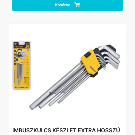
Kosárba
Alkalmazás
Ideális bútorok szereléséhez, gépészeti munkákhoz,
kerékpár karbantartáshoz, valamint háztartási és
műhelyfeladatokhoz.
Technikai adatok
Anyag: szénacél
Felület: fekete bevonat
Méretek: 1,5–6 mm
Készlet: 8 db
IMBUSZKULCS KÉSZLET EXTRA HOSSZÚ