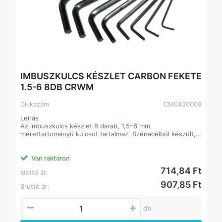
IMBUSZKULCS KÉSZLET CARBON FEKETE
1.5-6 8DB CRWM
Cikkszám
CM0430008
Leírás
Az imbuszkulcs készlet 8 darab, 1,5–6 mm
mérettartományú kulcsot tartalmaz. Szénacélból készült,
fekete bevonattal, amely védi a korrózió ellen és
strapabíróvá teszi a szerszámokat. Praktikus karikás
tartóval, amely megkönnyíti a rendszerezést és a
Van raktáron
szállítást.
714,84 Ft
Nettó ár:
Előnyök
907,85 Ft
Bruttó ár:
Kompakt, 8 részes készlet, amely lefedi a leggyakoribb
imbuszméreteket.
Szénacél alapanyag, hosszú élettartammal.
db
Fekete bevonat a rozsdásodás elleni védelemért.
Könnyen hordozható és rendezett tartógyűrűvel.