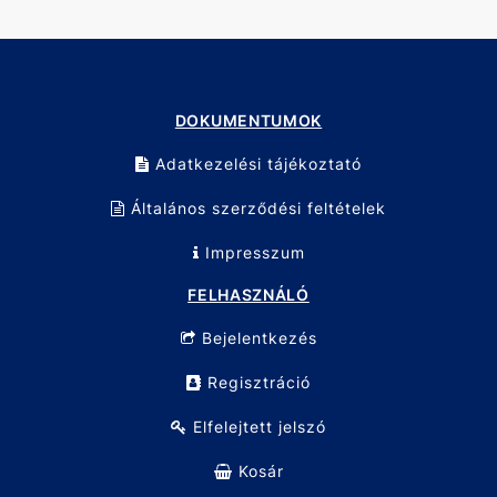
Barkács- és profi felhasználás különösen nehéz
körülmények között.
Hatlapfejű csavarok precíziós szerelése.
Technikai adatok
Anyag: Króm-vanádium acél (Cr-V)
Felület: Matt krómozott
DOKUMENTUMOK
Mérettartomány: 1,5–10 mm
Kivitel: Extra hosszú szárú
Adatkezelési tájékoztató
Készlet tartalma: 9 db imbuszkulcs
Kiszerelés: dupla bliszterkártya
Általános szerződési feltételek
Impresszum
FELHASZNÁLÓ
Bejelentkezés
Regisztráció
Elfelejtett jelszó
Kosár