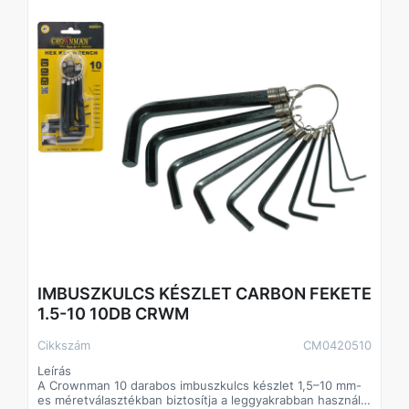
gyorsan és egyszerűen van szükség többféle méretű
imbuszkulcsra.
Technikai adatok:
Anyag: króm-vanádium acél (CrV)
Felület: matt krómozott
Kiszerelés: 8 db készletben
Kialakítás: összecsukható (bicskakulcs)
Csomagolás: műanyag akasztó
IMBUSZKULCS KÉSZLET CARBON FEKETE
1.5-10 10DB CRWM
Cikkszám
CM0420510
Leírás
A Crownman 10 darabos imbuszkulcs készlet 1,5–10 mm-
es méretválasztékban biztosítja a leggyakrabban használt