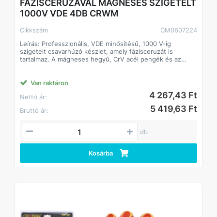
FÁZISCERUZÁVAL MÁGNESES SZIGETELT
1000V VDE 4DB CRWM
Cikkszám
CM0607224
Leírás: Professzionális, VDE minősítésű, 1000 V-ig
szigetelt csavarhúzó készlet, amely fázisceruzát is
tartalmaz. A mágneses hegyű, CrV acél pengék és az
ergonomikus PP+TPR markolat biztonságos, precíz
munkavégzést tesznek lehetővé villanyszerelési és
karbantartási feladatok során.
Van raktáron
4 267,43 Ft
Nettó ár:
Alkalmazás
- Villanyszerelési munkákhoz
5 419,63 Ft
Bruttó ár:
- Feszültség alatti munkavégzéshez (max. 1000 V)
- Elektromos berendezések szereléséhez
- Ipari és műhelyhasználatra
db
Előnyök
- VDE tanúsítvány (IEC 60900:2004)
Kosárba
- 1000 V-ig szigetelt kivitel a biztonságos munkához
- Mágneses hegyek a könnyebb csavarozáshoz
- Tartós CrV (króm-vanádium) acél pengék
- Ergonomikus, PP+TPR csúszásmentes markolat
- Fázisceruza a készletben
Technikai adatok
Típus: VDE szigetelt csavarhúzó készlet fázisceruzával