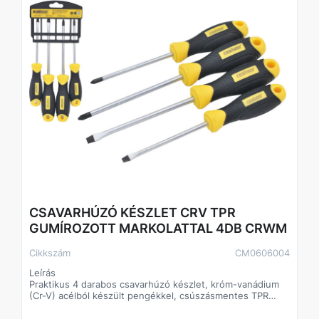
Modellépítésnél, finommechanikai munkáknál.
Technikai adatok
Típus: Ár és kampós készlet
Anyag: Edzett acél hegyek
Markolat: TPR, ergonomikus kialakítás
Kiszerelés: 4 darabos készlet
Csomagolás: Dupla bliszter
CSAVARHÚZÓ KÉSZLET CRV TPR
GUMÍROZOTT MARKOLATTAL 4DB CRWM
Cikkszám
CM0606004
Leírás
Praktikus 4 darabos csavarhúzó készlet, króm-vanádium
(Cr-V) acélból készült pengékkel, csúszásmentes TPR
markolattal. Ideális választás minden háztartásba és
műhelybe.