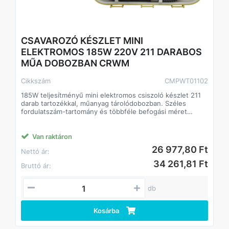
CSAVAROZÓ KÉSZLET MINI
ELEKTROMOS 185W 220V 211 DARABOS
MŰA DOBOZBAN CRWM
Cikkszám
CMPWT01102
185W teljesítményű mini elektromos csiszoló készlet 211
darab tartozékkal, műanyag tárolódobozban. Széles
fordulatszám-tartomány és többféle befogási méret
finommegmunkálási feladatokhoz.
Alkalmazás:
Van raktáron
- Gravírozás
26 977,80 Ft
Nettó ár:
- Vágás
- Csiszolás
34 261,81 Ft
Bruttó ár:
- Fúrás
- Polírozás
- Tisztítás
db
Előnyök
- 185W névleges teljesítmény
Kosárba
- 8000–35000 ford./perc üresjárati fordulatszám
- 211 db tartozék