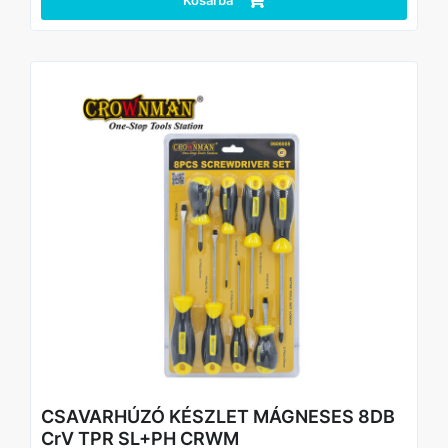
Kosárba
- Ergonomikus, PP+TPR csúszásmentes markolat
- Két leggyakoribb fejprofil egy készletben (SL + PH)
- Strapabíró, professzionális kivitel
Technikai adatok
Típus: csavarhúzó készlet
Darabszám: 6 db
Anyag: CrV (króm-vanádium) acél
Markolat anyaga: PP + TPR
Kivitel: mágneses hegy
Fejtípusok és méretek a készletben:
SL (lapos): 3×75 mm, 5×100 mm, 6×125 mm
PH (kereszt): PH0×75 mm, PH1×100 mm, PH2×125 mm
Felhasználás: szerelés, karbantartás
CSAVARHÚZÓ KÉSZLET MÁGNESES 8DB
CrV TPR SL+PH CRWM